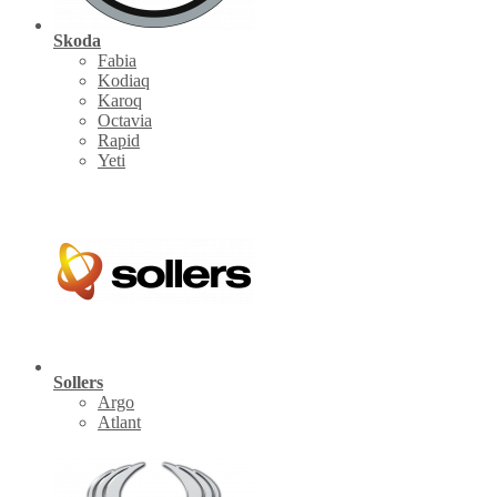
Skoda
Fabia
Kodiaq
Karoq
Octavia
Rapid
Yeti
Sollers
Argo
Atlant