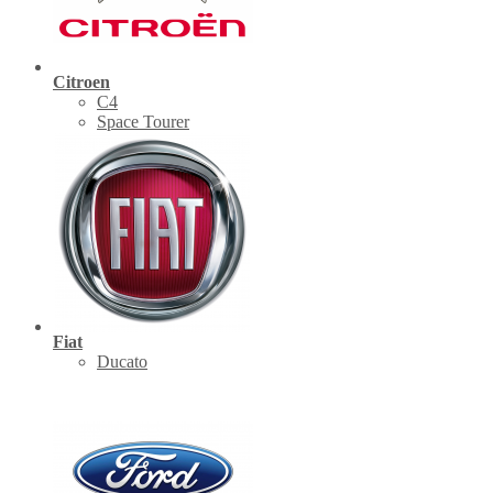
Citroen
C4
Space Tourer
Fiat
Ducato