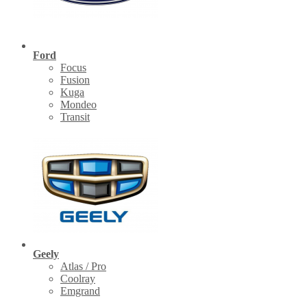
Ford
Focus
Fusion
Kuga
Mondeo
Transit
Geely
Atlas / Pro
Coolray
Emgrand