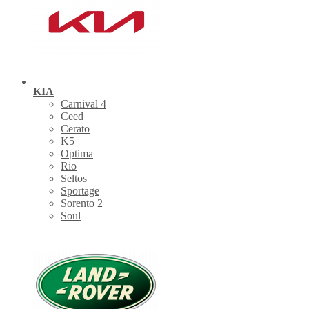
KIA
Carnival 4
Ceed
Cerato
K5
Optima
Rio
Seltos
Sportage
Sorento 2
Soul