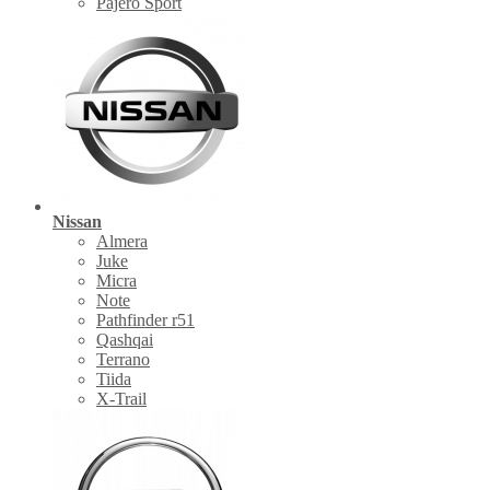
Pajero Sport
Nissan
Almera
Juke
Micra
Note
Pathfinder r51
Qashqai
Terrano
Tiida
X-Trail