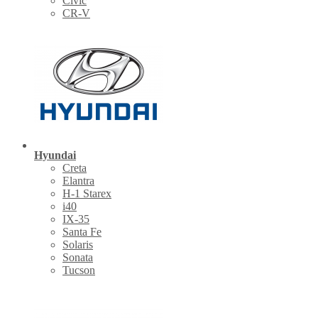
Civic
CR-V
Hyundai
Creta
Elantra
H-1 Starex
i40
IX-35
Santa Fe
Solaris
Sonata
Tucson