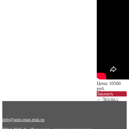
Цена:
10500
руб.
Заказать
←
Чехлы с
алькантарой
ромб
Pathfinder...
info@auto-mag.msk.ru
Чехлы с
алькантарой