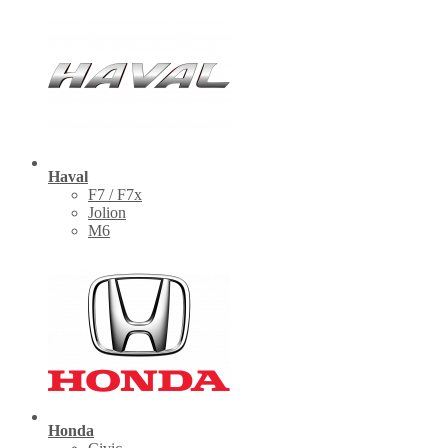
Haval
F7 / F7x
Jolion
M6
Honda