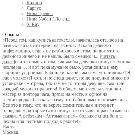
Калина
Ларгус
Нива Тревел
Нива Урбан / Легенд
X-Ray
Отзывы
«Перед тем, как купить авточехлы, начиталась отзывов на
разных сайтах интернет магазинов. Искала дельную
информацию, ведь я не разбираюсь в этом, но вот что то
дельного ничего и не нашла. Было смешно ч
...
[читать
далее]
итать отзывы о том, как якобы девушки пишут «купила
чехлы на … и вот пока мужа не было, установила и ему
сюрприз устроила». Бабоньки, какой там сама установила?! Я
вас умоляю) Я хоть и не специалист, но до покупки видео по
установке смотрела, так там не то чтобы девушке, там и не
каждый мужик справится! В общем, мои чехлы установил
мастер за полтора часа, прямо на месте, в офисе на
звенигородке. Рассказала ему эти байки, вместе посмеялись.
Все это к тому, что не верьте сомнительным интернет
площадкам, которые сами пишут эти отзывы и рассказывают
сказки. А ребяткам «Автомагавцам» большое спасибо и за
чехлы и за честный подход к работе!
»
Настя
,
Москва