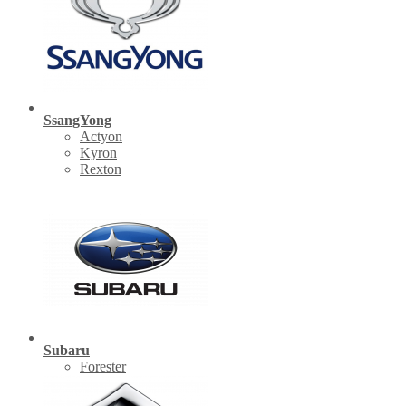
SsangYong
Actyon
Kyron
Rexton
Subaru
Forester