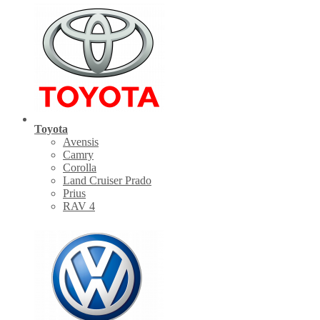
Toyota
Avensis
Camry
Corolla
Land Cruiser Prado
Prius
RAV 4