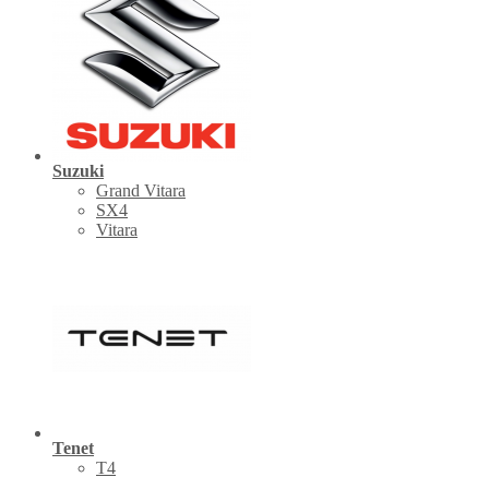
Suzuki
Grand Vitara
SX4
Vitara
Tenet
Т4