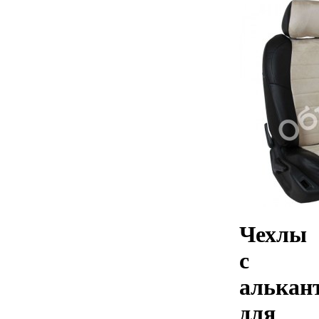
Чехлы
с
алькан
для