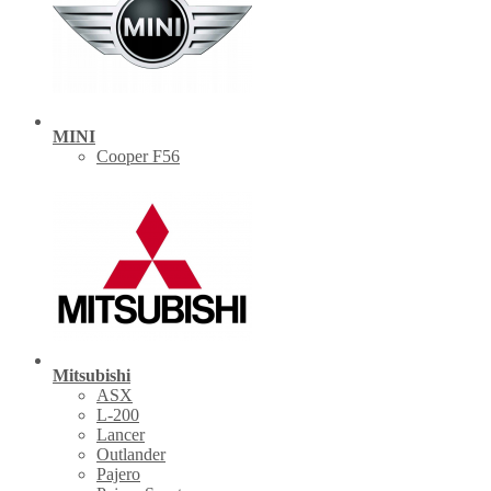
MINI
Cooper F56
Mitsubishi
ASX
L-200
Lancer
Outlander
Pajero