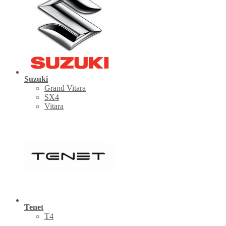
Suzuki
Grand Vitara
SX4
Vitara
Tenet
Т4