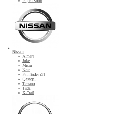
Pajero Sport
Nissan
Almera
Juke
Micra
Note
Pathfinder r51
Qashqai
Terrano
Tiida
X-Trail