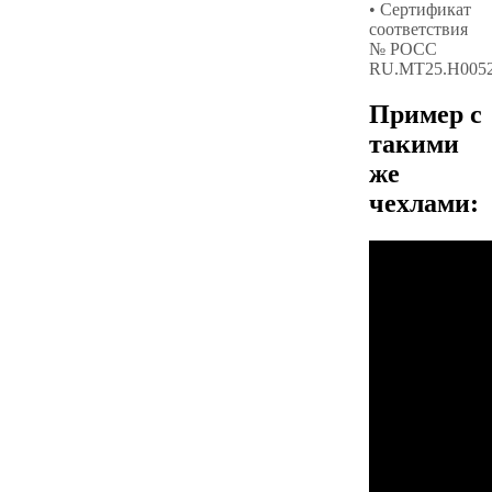
• Сертификат
соответствия
№ РОСС
RU.МТ25.Н005
Пример с
такими
же
чехлами: