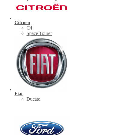
Citroen
C4
Space Tourer
Fiat
Ducato