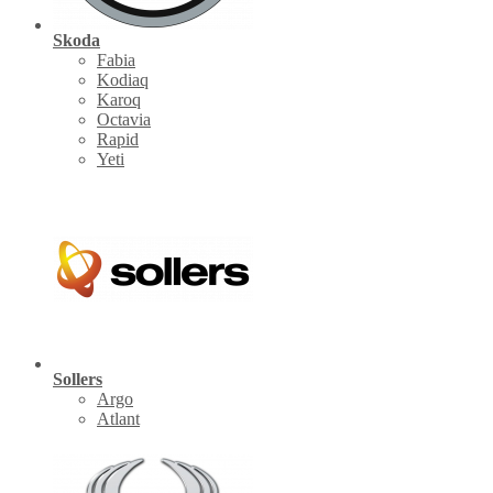
Skoda
Fabia
Kodiaq
Karoq
Octavia
Rapid
Yeti
Sollers
Argo
Atlant