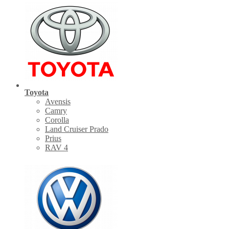
Toyota
Avensis
Camry
Corolla
Land Cruiser Prado
Prius
RAV 4