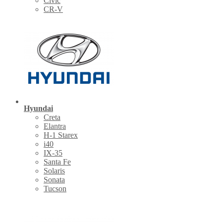
Civic
CR-V
Hyundai
Creta
Elantra
H-1 Starex
i40
IX-35
Santa Fe
Solaris
Sonata
Tucson