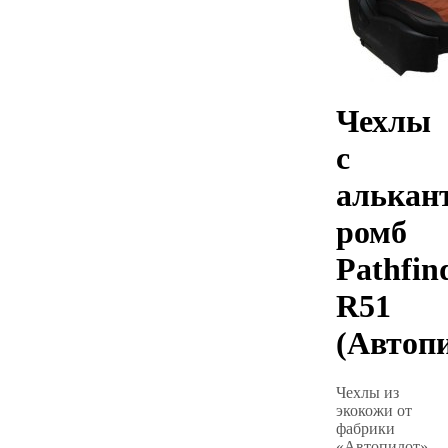
Чехлы
с
алькан
ромб
Pathfin
R51
(Автоп
Чехлы из
экокожи от
фабрики
«Автопилот»