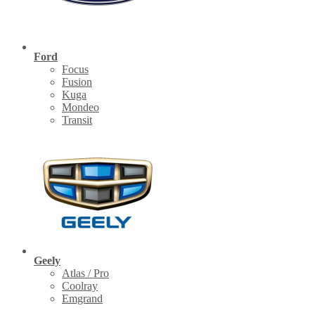
Ford
Focus
Fusion
Kuga
Mondeo
Transit
Geely
Atlas / Pro
Coolray
Emgrand