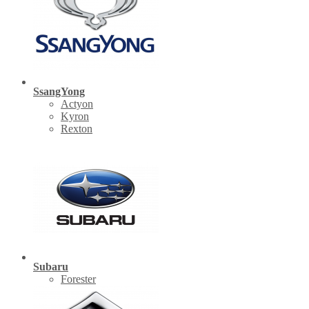
SsangYong
Actyon
Kyron
Rexton
Subaru
Forester