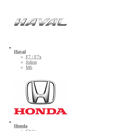
Haval
F7 / F7x
Jolion
M6
Honda