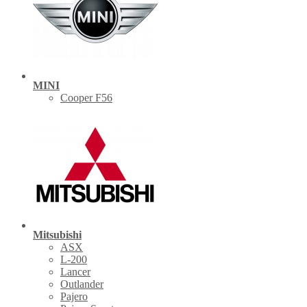
MINI
Cooper F56
Mitsubishi
ASX
L-200
Lancer
Outlander
Pajero