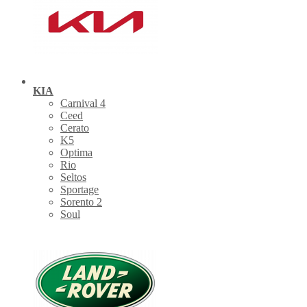
KIA
Carnival 4
Ceed
Cerato
K5
Optima
Rio
Seltos
Sportage
Sorento 2
Soul