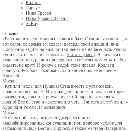
Калина
Ларгус
Нива Тревел
Нива Урбан / Легенд
X-Ray
Отзывы
«Работаю в такси, у меня октавия в базе. Отличная машина, да
вот салон со временем совсем потерял свой внешний вид.
Постоянно ездить на хим.чистки денег не напасешься. Решил
купить авточехлы из экокожи
...
[читать далее]
. Начитался о
чудо свойствах, решил проверить на собственном опыте. Что
сказать, не врут! И фокус с водой тоже правда. Коллеги,
советую! Реальная экономия, да и клиент более лоялен.
»
Алексей
,
Москва
«Купили чехлы для Hyundai Creta вместе с установкой.
Сработано все на 5+! В тот же день привезли чехлы, которые
выглядят идеально. Приехал русский парень, что очень
важно! Все быстро и качественно уста
...
[читать далее]
новил.
»
Курочкин Роман Вячеславович
,
Москва
«Хотим поблагодарить менеджера Игоря за
квалифицированные консультации при подборе чехлов для
автомобиля Лада Веста СВ кросс, а также мастера Валерия за