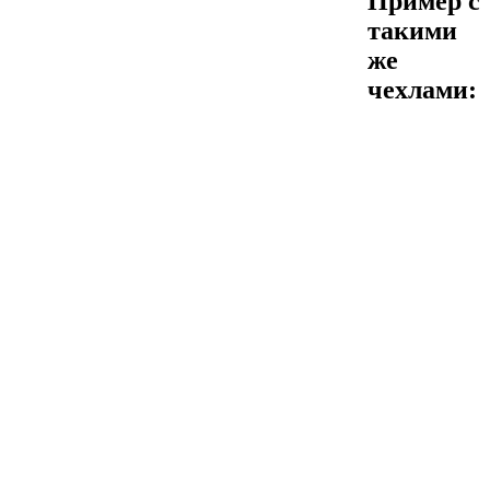
Пример с
такими
же
чехлами: