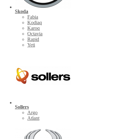
Skoda
Fabia
Kodiaq
Karoq
Octavia
Rapid
Yeti
Sollers
Argo
Atlant