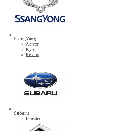
SsangYong
Actyon
Kyron
Rexton
Subaru
Forester