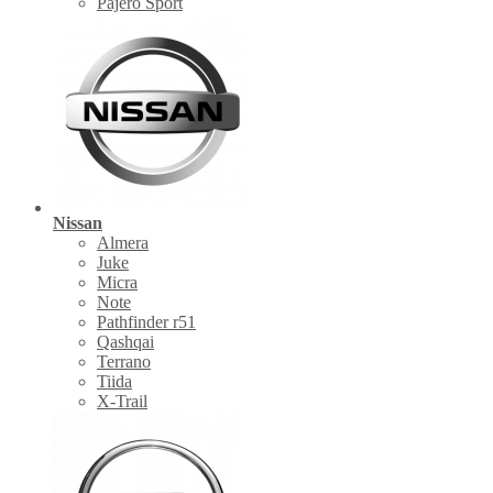
Pajero Sport
Nissan
Almera
Juke
Micra
Note
Pathfinder r51
Qashqai
Terrano
Tiida
X-Trail