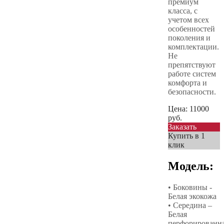
премиум
класса, с
учетом всех
особенностей
поколения и
комплектации.
Не
препятствуют
работе систем
комфорта и
безопасности.
Цена:
11000
руб.
Заказать
Купить в 1
клик
Модель:
• Боковины -
Белая экокожа
• Середина –
Белая
перфорированн