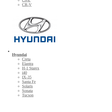
Civic
CR-V
Hyundai
Creta
Elantra
H-1 Starex
i40
IX-35
Santa Fe
Solaris
Sonata
Tucson