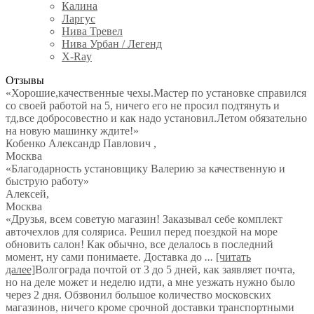
Калина
Ларгус
Нива Тревел
Нива Урбан / Легенд
X-Ray
Отзывы
«Хорошие,качественные чехы.Мастер по установке справился
со своей работой на 5, ничего его не просил подтянуть и
тд,все добросовестно и как надо установил.Летом обязательно
на новую машинку ждите!»
Кобенко Александр Павлович
,
Москва
«Благодарность установщику Валерию за качественную и
быструю работу»
Алексей
,
Москва
«Друзья, всем советую магазин! Заказывал себе комплект
авточехлов для соляриса. Решил перед поездкой на море
обновить салон! Как обычно, все делалось в последний
момент, ну сами понимаете. Доставка до
...
[читать
далее]
Волгограда почтой от 3 до 5 дней, как заявляет почта,
но на деле может и неделю идти, а мне уезжать нужно было
через 2 дня. Обзвонил большое количество московских
магазинов, ничего кроме срочной доставки транспортными