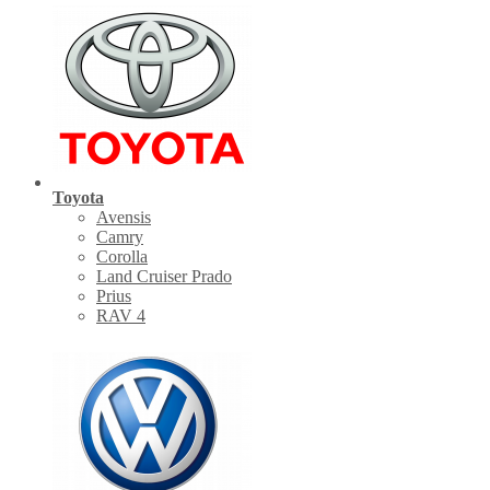
Toyota
Avensis
Camry
Corolla
Land Cruiser Prado
Prius
RAV 4