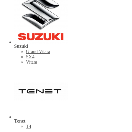
Suzuki
Grand Vitara
SX4
Vitara
Tenet
Т4