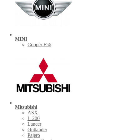
MINI
Cooper F56
Mitsubishi
ASX
L-200
Lancer
Outlander
Pajero