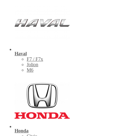
Haval
F7 / F7x
Jolion
M6
Honda