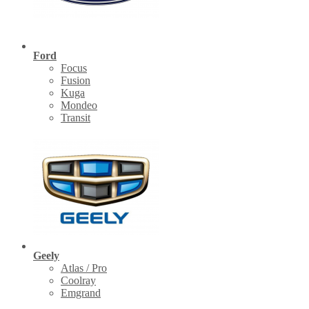
Ford
Focus
Fusion
Kuga
Mondeo
Transit
Geely
Atlas / Pro
Coolray
Emgrand