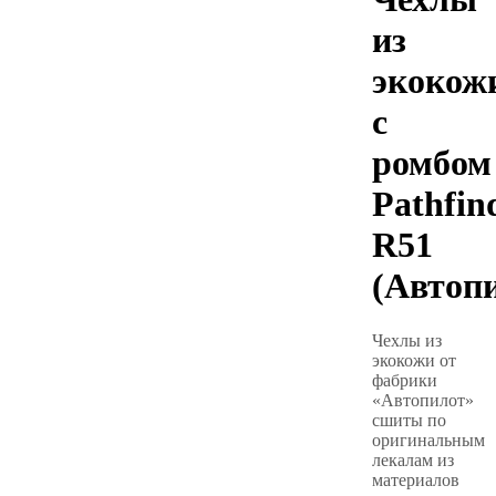
из
экокож
с
ромбом
Pathfin
R51
(Автоп
Чехлы из
экокожи от
фабрики
«Автопилот»
сшиты по
оригинальным
лекалам из
материалов