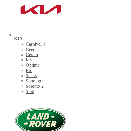
KIA
Carnival 4
Ceed
Cerato
K5
Optima
Rio
Seltos
Sportage
Sorento 2
Soul