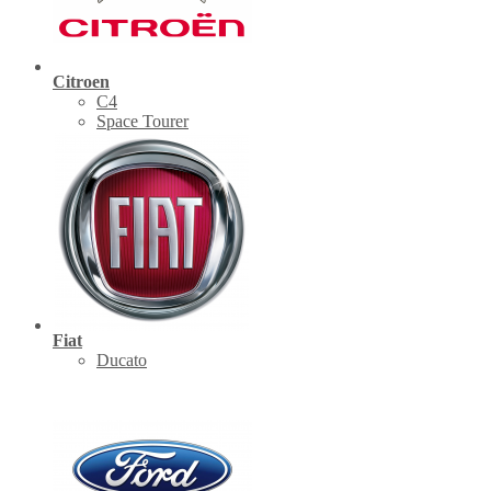
Citroen
C4
Space Tourer
Fiat
Ducato