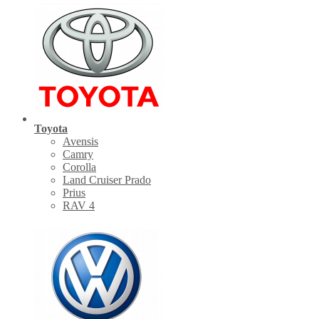
Toyota
Avensis
Camry
Corolla
Land Cruiser Prado
Prius
RAV 4