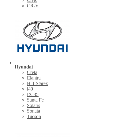
Civic
CR-V
Hyundai
Creta
Elantra
H-1 Starex
i40
IX-35
Santa Fe
Solaris
Sonata
Tucson