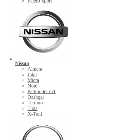
Pajero Sport
Nissan
Almera
Juke
Micra
Note
Pathfinder r51
Qashqai
Terrano
Tiida
X-Trail