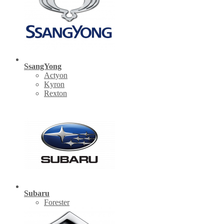
SsangYong
Actyon
Kyron
Rexton
Subaru
Forester