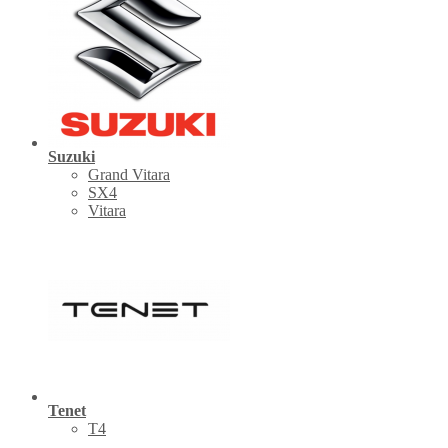
Suzuki
Grand Vitara
SX4
Vitara
Tenet
Т4