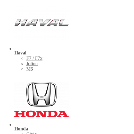
Haval
F7 / F7x
Jolion
M6
Honda