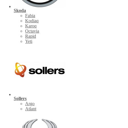
Skoda
Fabia
Kodiaq
Karoq
Octavia
Rapid
Yeti
Sollers
Argo
Atlant