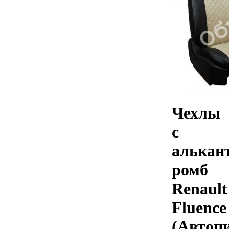
Чехлы
с
алькан
ромб
Renault
Fluence
(Автоп