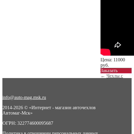
Цена:
11000
руб.
Заказать
←
Чехлы с
алькантарой
для Renault
Flu...
info@auto-mag.msk.ru
Чехлы с
алькантарой
2014-2026 © «Интернет - магазин авточехлов
для Renault
Автомаг-Мск»
Flu...
→
ОГРН: 322774600095687
Политика в отношении персональных данных