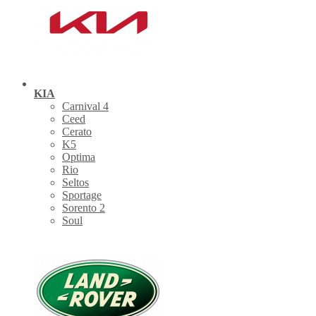
KIA
Carnival 4
Ceed
Cerato
K5
Optima
Rio
Seltos
Sportage
Sorento 2
Soul