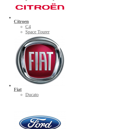
Citroen
C4
Space Tourer
Fiat
Ducato