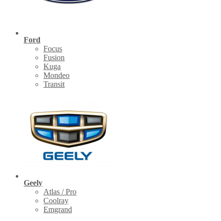
Ford
Focus
Fusion
Kuga
Mondeo
Transit
Geely
Atlas / Pro
Coolray
Emgrand