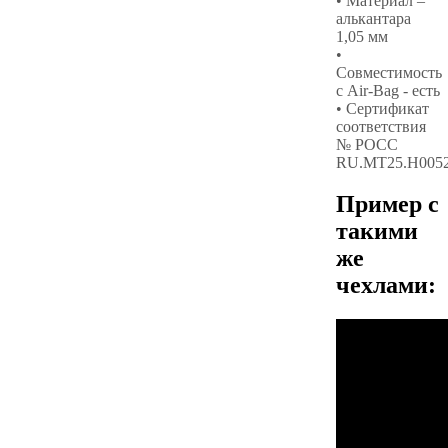
• Материал –
алькантара
1,05 мм
•
Совместимость
с Air-Bag - есть
• Сертификат
соответствия
№ РОСС
RU.МТ25.Н005
Пример с
такими
же
чехлами: