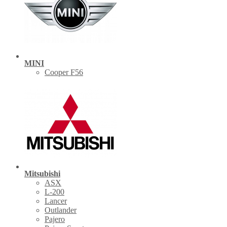
MINI
Cooper F56
Mitsubishi
ASX
L-200
Lancer
Outlander
Pajero