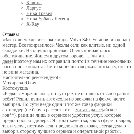
Калина
Ларгус
Нива Тревел
Нива Урбан / Легенд
X-Ray
Отзывы
«Заказали чехлы из экокожи для Volvo S40. Устанавливал наш
мастер. Все понравилось. Чехлы сели как влитые, ни одной
складочки. На ощупь приятные. Очень понравилось
обслуживание. Живем в другом городе,
...
[читать
далее]
поэтому нам их отправили почтой в течение нескольких
часов после оплаты. Почта конечно задержала посылку, но это
не вина магазина.
Настоятельно рекомендую!
»
Мохирева Юлия
,
Костомукша
«Редко заморачиваюсь, но тут грех не оставить отзыв о работе
ребят! Решил купить авточехлы из экокожи на фокус, долго
выбирал. По сути везде один и тот же товар фабрики
автолидер (не беру в рассчет кит
...
[читать далее]
айское
гов**), разница лишь в сервисе и удобстве услуг, которые
предоставляют дилеры. Я фанат качества, как в сфере товаров,
так и услуг, поэтому если предложения схожи, всегда делаю
выбор в сторону лучшего сервиса и оперативной работы.