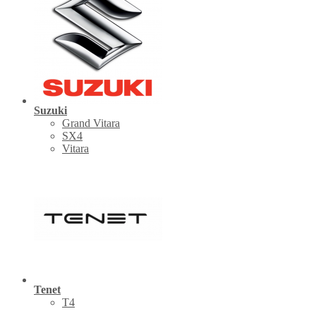
Suzuki
Grand Vitara
SX4
Vitara
Tenet
Т4