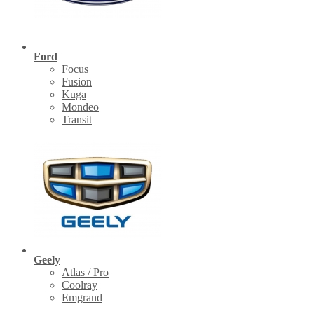
Ford
Focus
Fusion
Kuga
Mondeo
Transit
Geely
Atlas / Pro
Coolray
Emgrand