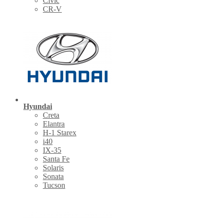
Civic
CR-V
Hyundai
Creta
Elantra
H-1 Starex
i40
IX-35
Santa Fe
Solaris
Sonata
Tucson