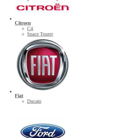
Citroen
C4
Space Tourer
Fiat
Ducato