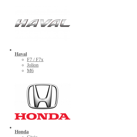
Haval
F7 / F7x
Jolion
M6
Honda