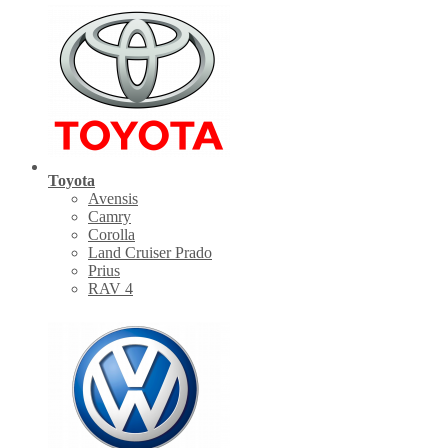
Toyota
Avensis
Camry
Corolla
Land Cruiser Prado
Prius
RAV 4