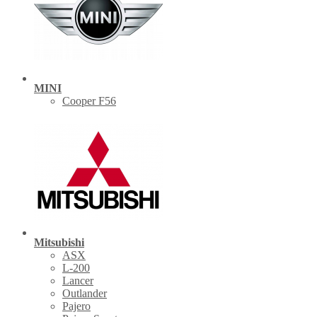
MINI
Cooper F56
Mitsubishi
ASX
L-200
Lancer
Outlander
Pajero