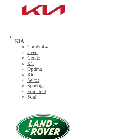
KIA
Carnival 4
Ceed
Cerato
K5
Optima
Rio
Seltos
Sportage
Sorento 2
Soul