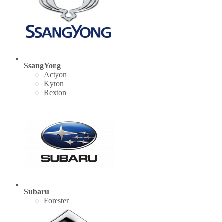
SsangYong
Actyon
Kyron
Rexton
Subaru
Forester