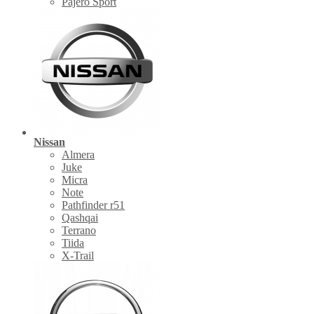
Pajero Sport
Nissan
Almera
Juke
Micra
Note
Pathfinder r51
Qashqai
Terrano
Tiida
X-Trail