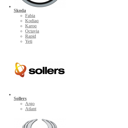
Skoda
Fabia
Kodiaq
Karoq
Octavia
Rapid
Yeti
Sollers
Argo
Atlant