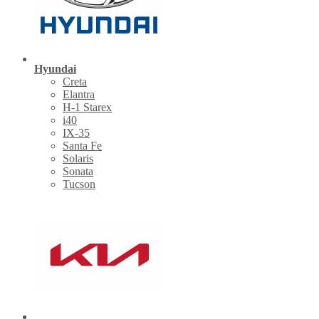
Hyundai
Creta
Elantra
H-1 Starex
i40
IX-35
Santa Fe
Solaris
Sonata
Tucson