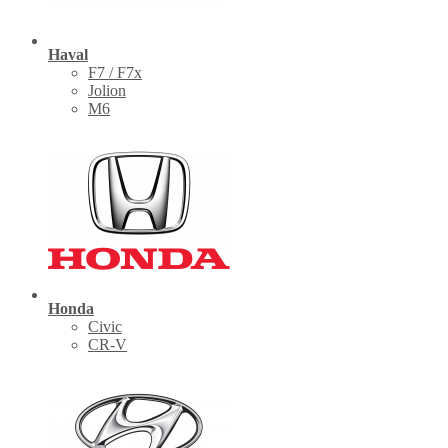
Haval
F7 / F7x
Jolion
M6
Honda
Civic
CR-V