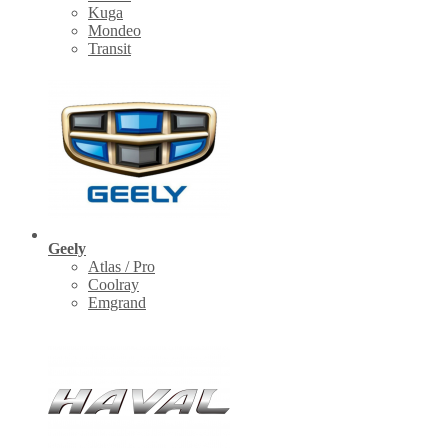
Kuga
Mondeo
Transit
Geely
Atlas / Pro
Coolray
Emgrand