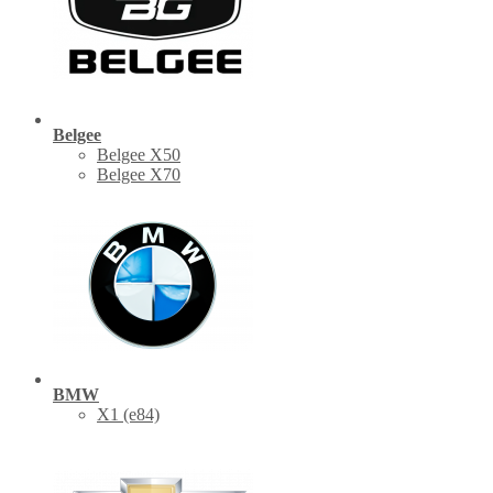
Belgee
Belgee X50
Belgee X70
BMW
X1 (е84)