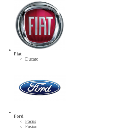
Fiat
Ducato
Ford
Focus
Fusion