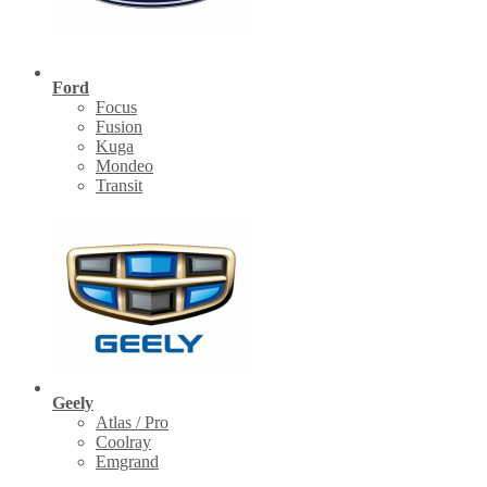
Ford
Focus
Fusion
Kuga
Mondeo
Transit
Geely
Atlas / Pro
Coolray
Emgrand