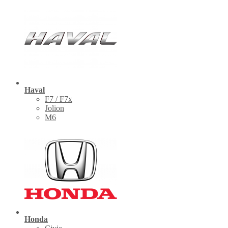
Haval
F7 / F7x
Jolion
M6
Honda