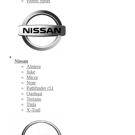
Pajero Sport
Nissan
Almera
Juke
Micra
Note
Pathfinder r51
Qashqai
Terrano
Tiida
X-Trail