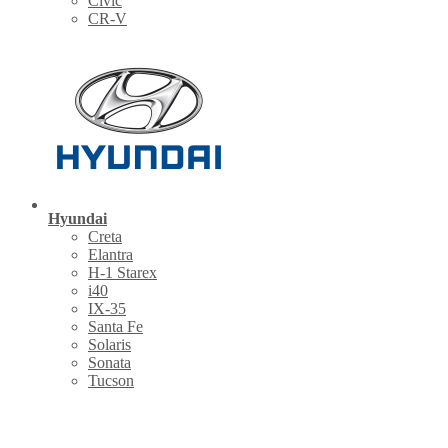
Civic
CR-V
Hyundai
Creta
Elantra
H-1 Starex
i40
IX-35
Santa Fe
Solaris
Sonata
Tucson