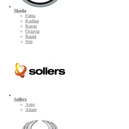
Skoda
Fabia
Kodiaq
Karoq
Octavia
Rapid
Yeti
Sollers
Argo
Atlant