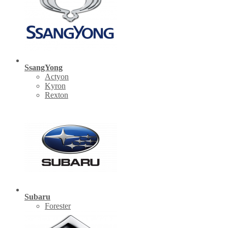
SsangYong
Actyon
Kyron
Rexton
Subaru
Forester