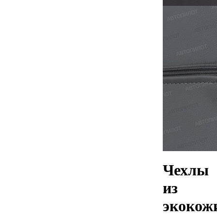
Чехлы
из
экокож