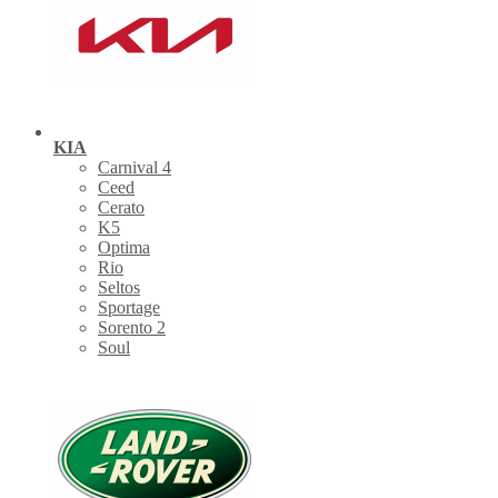
KIA
Carnival 4
Ceed
Cerato
K5
Optima
Rio
Seltos
Sportage
Sorento 2
Soul