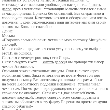
заказали их установку на месте стоянки машины. С
менеджером согласовали удобные для нас день и
...
[читать
далее]
время установки. Установщик Максим связался с нами
за час до приезда. Приехал без опозданий. Все оперативно и
хорошо установил. Качеством чехлов и обслуживанием очень
довольны. Будем рекомендовать ваш интернет-магазин своим
знакомым. Большое спасибо.
»
Денис
,
Москва
«Подошло время обновить чехлы на мою ласточку Мицубиси
Лансер9.
Много сайтов предлагают свои услуги.я почему то выбрал
этот.И не ошибся.
Связался с менеджером,зовут его Игорь.
Сказал,ему,что я хоте
...
[читать далее]
л бы приобрести набор
чехлов Автопилот.
Офомили заказ в считанные минуты. Оплатил счет через
мобильный банк. Заказ отправили по почте.Через три дня
получил посылку. Все логотипы,упаковка,голограмма были
на месте .Вероятность подделки исключена. Устанавливал
чехлы сам. Посмотрел видео руководство по установке,ничего
сложного не оказалось. Сели чехлы ,как влитые!Очень
доволен покупкой. Теперь советую всем своим друзьям и
знакомым обращаться в эту фирму.Не реклама,просто от души
спасибо ребятам!
»