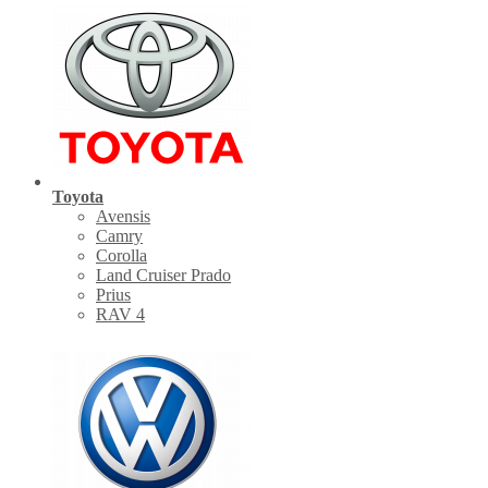
Toyota
Avensis
Camry
Corolla
Land Cruiser Prado
Prius
RAV 4