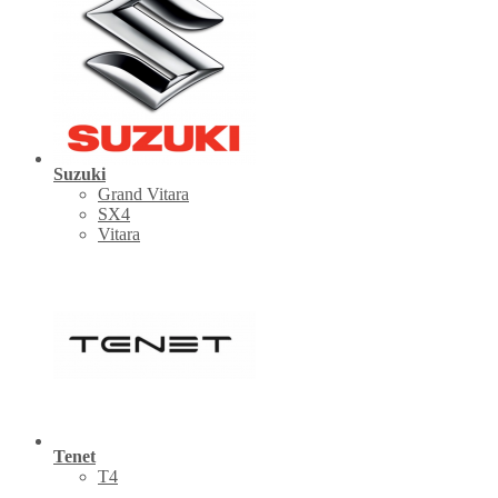
Suzuki
Grand Vitara
SX4
Vitara
Tenet
Т4