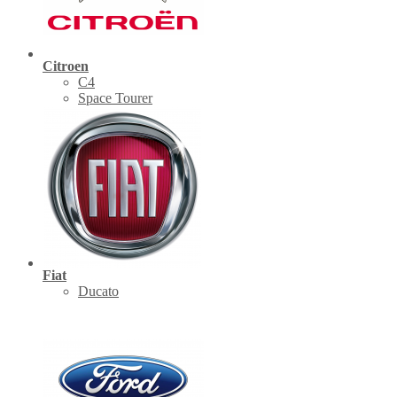
Citroen
C4
Space Tourer
Fiat
Ducato