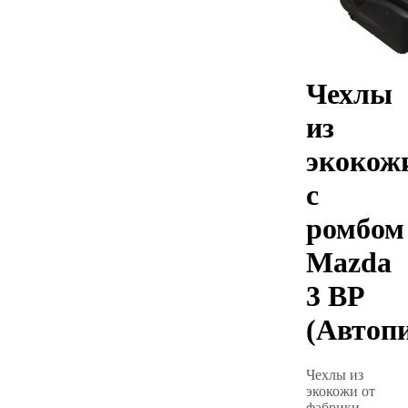
Чехлы
из
экокож
с
ромбом
Mazda
3 BP
(Автоп
Чехлы из
экокожи от
фабрики