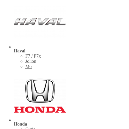
Haval
F7 / F7x
Jolion
M6
Honda