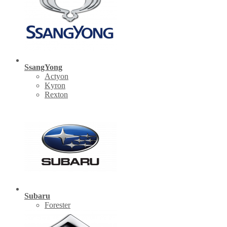
SsangYong
Actyon
Kyron
Rexton
Subaru
Forester