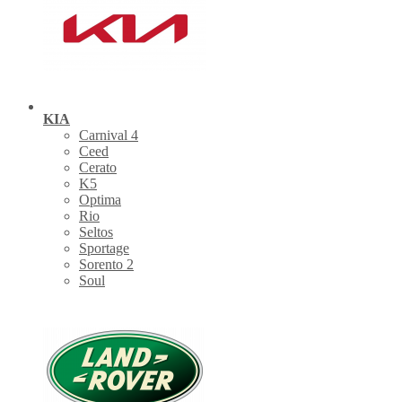
KIA
Carnival 4
Ceed
Cerato
K5
Optima
Rio
Seltos
Sportage
Sorento 2
Soul