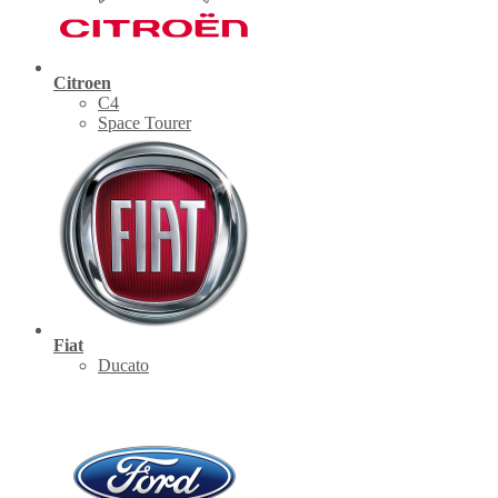
Citroen
C4
Space Tourer
Fiat
Ducato