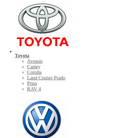
Toyota
Avensis
Camry
Corolla
Land Cruiser Prado
Prius
RAV 4