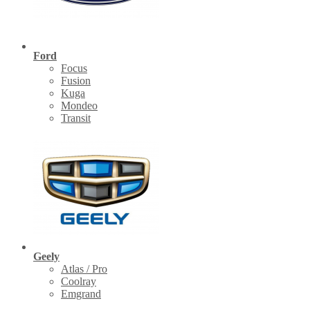
Ford
Focus
Fusion
Kuga
Mondeo
Transit
Geely
Atlas / Pro
Coolray
Emgrand