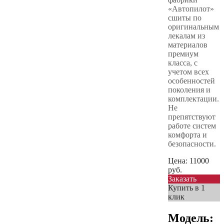
«Автопилот»
сшиты по
оригинальным
лекалам из
материалов
премиум
класса, с
учетом всех
особенностей
поколения и
комплектации.
Не
препятствуют
работе систем
комфорта и
безопасности.
Цена:
11000
руб.
Заказать
Купить в 1
клик
Модель: