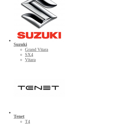
Suzuki
Grand Vitara
SX4
Vitara
Tenet
Т4