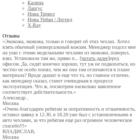
Калина
Ларгус
Нива Тревел
Нива Урбан / Легенд
X-Ray
Отзывы
«Экокожа, экокожа, только и говорят об этих чехлах. Хотел
взять обычный универсальный кожзам. Менеджер подсел мне
на уши с этими модельными чехлами из экокожи, поверил,
взял. Установили там же, прямо п
...
[читать далее]
еред
офисом. Да, сидят конечно хорошо, тут уж не подкопаться, но
честно не особо понял, чем же они там отличаются в плане
материала? Вроде дышат и еще что то, но главное отличие,
как менеджер сказал, станет очевидным в процессе
эксплуатации. Что ж, посмотрим насколько заявленное
соответствует действительности.
»
Александр
,
Москва
«Очень благодарен ребятам за оперативность и отзывчивость,
оставил заявку в 12.30, в 18.20 уже был с установленными в
авто чехлами, за что ребятам еще раз огромное человеческое
спасибо!!!»
ВЛАДИСЛАВ
,
Москва