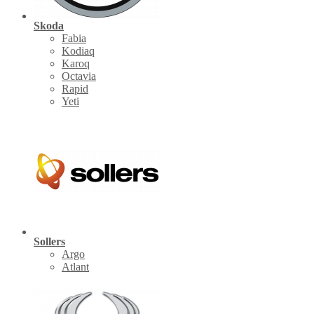
Skoda
Fabia
Kodiaq
Karoq
Octavia
Rapid
Yeti
Sollers
Argo
Atlant