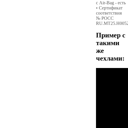
с Air-Bag - есть
• Сертификат
соответствия
№ РОСС
RU.МТ25.Н005
Пример с
такими
же
чехлами: