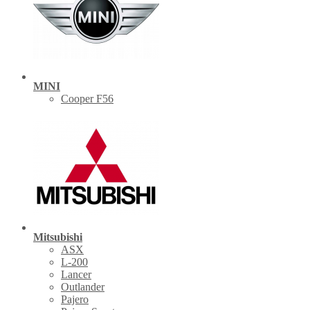
MINI
Cooper F56
Mitsubishi
ASX
L-200
Lancer
Outlander
Pajero