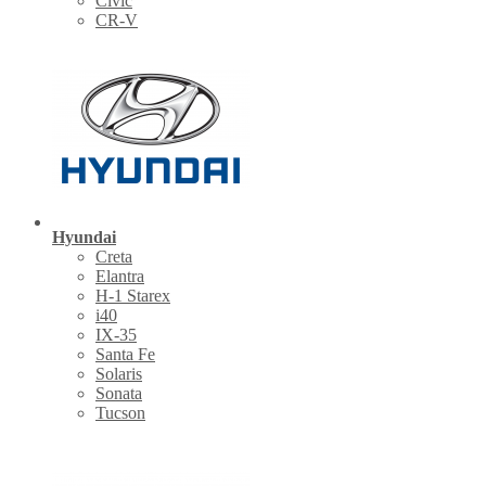
Civic
CR-V
Hyundai
Creta
Elantra
H-1 Starex
i40
IX-35
Santa Fe
Solaris
Sonata
Tucson