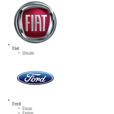
Fiat
Ducato
Ford
Focus
Fusion