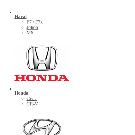
Haval
F7 / F7x
Jolion
M6
Honda
Civic
CR-V