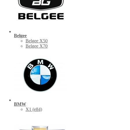
Belgee
Belgee X50
Belgee X70
BMW
X1 (е84)