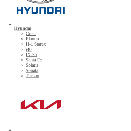
Hyundai
Creta
Elantra
H-1 Starex
i40
IX-35
Santa Fe
Solaris
Sonata
Tucson