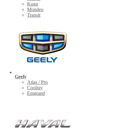
Kuga
Mondeo
Transit
Geely
Atlas / Pro
Coolray
Emgrand