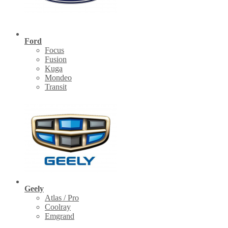
Ford
Focus
Fusion
Kuga
Mondeo
Transit
Geely
Atlas / Pro
Coolray
Emgrand