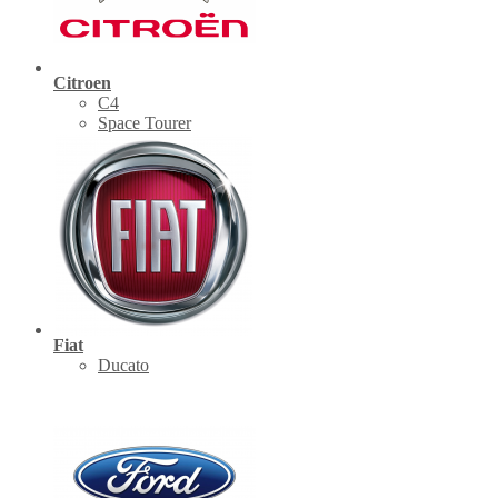
Citroen
C4
Space Tourer
Fiat
Ducato