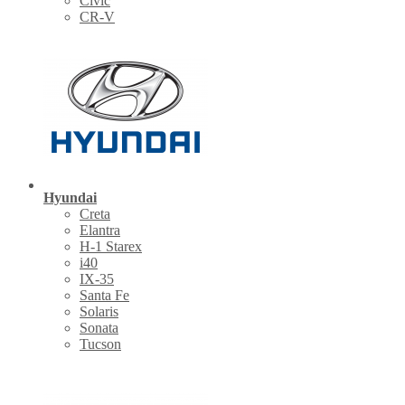
Civic
CR-V
Hyundai
Creta
Elantra
H-1 Starex
i40
IX-35
Santa Fe
Solaris
Sonata
Tucson