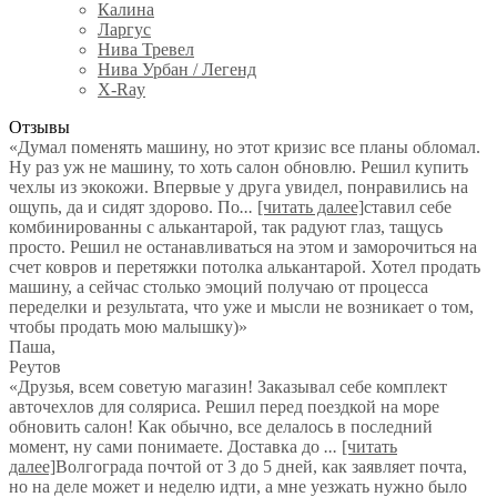
Калина
Ларгус
Нива Тревел
Нива Урбан / Легенд
X-Ray
Отзывы
«Думал поменять машину, но этот кризис все планы обломал.
Ну раз уж не машину, то хоть салон обновлю. Решил купить
чехлы из экокожи. Впервые у друга увидел, понравились на
ощупь, да и сидят здорово. По
...
[читать далее]
ставил себе
комбинированны с алькантарой, так радуют глаз, тащусь
просто. Решил не останавливаться на этом и заморочиться на
счет ковров и перетяжки потолка алькантарой. Хотел продать
машину, а сейчас столько эмоций получаю от процесса
переделки и результата, что уже и мысли не возникает о том,
чтобы продать мою малышку)
»
Паша
,
Реутов
«Друзья, всем советую магазин! Заказывал себе комплект
авточехлов для соляриса. Решил перед поездкой на море
обновить салон! Как обычно, все делалось в последний
момент, ну сами понимаете. Доставка до
...
[читать
далее]
Волгограда почтой от 3 до 5 дней, как заявляет почта,
но на деле может и неделю идти, а мне уезжать нужно было