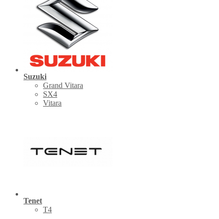
Suzuki
Grand Vitara
SX4
Vitara
Tenet
Т4