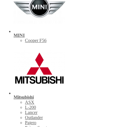
MINI
Cooper F56
Mitsubishi
ASX
L-200
Lancer
Outlander
Pajero