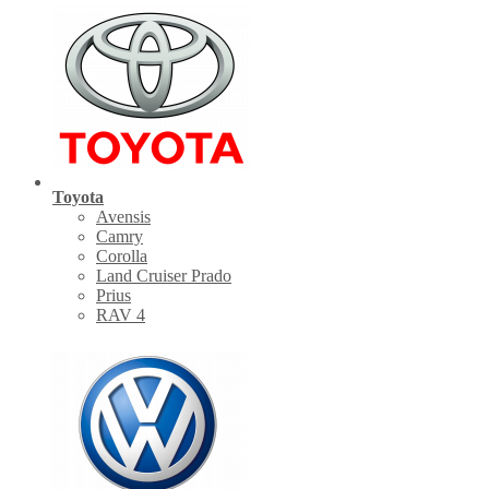
Toyota
Avensis
Camry
Corolla
Land Cruiser Prado
Prius
RAV 4