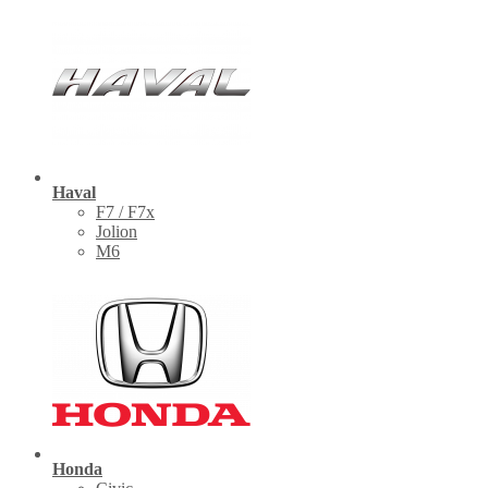
Haval
F7 / F7x
Jolion
M6
Honda