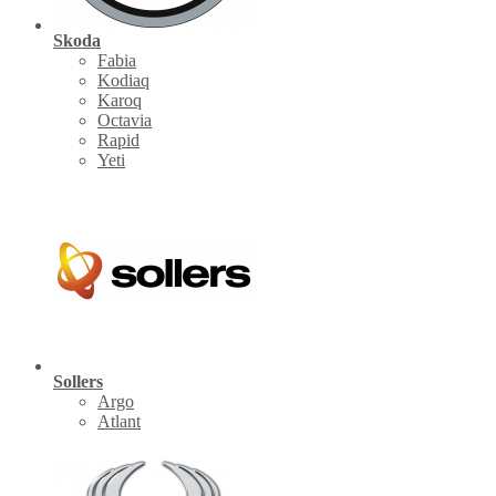
Skoda
Fabia
Kodiaq
Karoq
Octavia
Rapid
Yeti
Sollers
Argo
Atlant