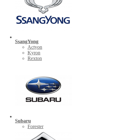
SsangYong
Actyon
Kyron
Rexton
Subaru
Forester