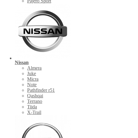
Pajero Sport
Nissan
Almera
Juke
Micra
Note
Pathfinder r51
Qashqai
Terrano
Tiida
X-Trail