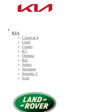
KIA
Carnival 4
Ceed
Cerato
K5
Optima
Rio
Seltos
Sportage
Sorento 2
Soul