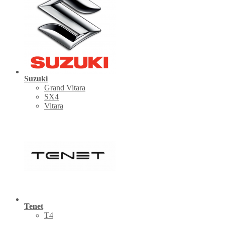
Suzuki
Grand Vitara
SX4
Vitara
Tenet
Т4