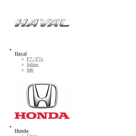
Haval
F7 / F7x
Jolion
M6
Honda