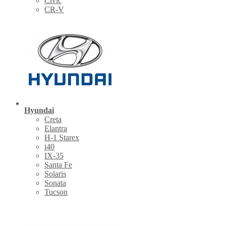
Civic
CR-V
Hyundai
Creta
Elantra
H-1 Starex
i40
IX-35
Santa Fe
Solaris
Sonata
Tucson