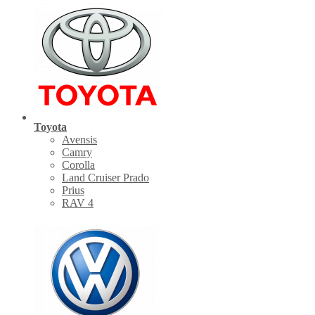
Toyota
Avensis
Camry
Corolla
Land Cruiser Prado
Prius
RAV 4