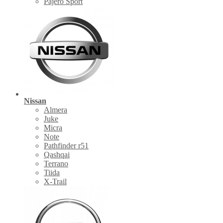
Pajero Sport
Nissan
Almera
Juke
Micra
Note
Pathfinder r51
Qashqai
Terrano
Tiida
X-Trail