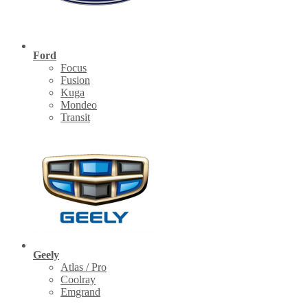
Ford
Focus
Fusion
Kuga
Mondeo
Transit
Geely
Atlas / Pro
Coolray
Emgrand