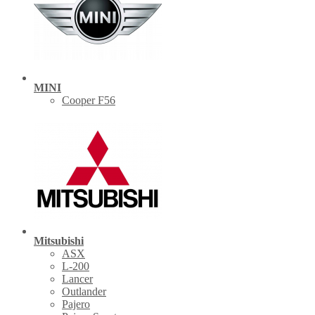
MINI
Cooper F56
Mitsubishi
ASX
L-200
Lancer
Outlander
Pajero