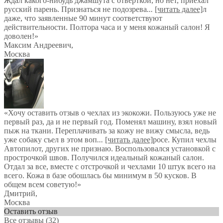
Ждал какого-нибудь джамшута с отверткой, но нет, приехал
русский парень. Признаться не подозрева
...
[читать далее]
л
даже, что заявленные 90 минут соответствуют
действительности. Полтора часа и у меня кожаный салон! Я
доволен!
»
Максим Андреевич
,
Москва
«Хочу оставить отзыв о чехлах из экокожи. Пользуюсь уже не
первый раз, да и не первый год. Поменял машину, взял новый
пыж на ткани. Переплачивать за кожу не вижу смысла, ведь
уже собаку съел в этом воп
...
[читать далее]
росе. Купил чехлы
Автопилот, других не признаю. Воспользовался установкой с
прострочкой швов. Получился идеальный кожаный салон.
Отдал за все, вместе с отстрочкой и чехлами 10 штук всего на
всего. Кожа в базе обошлась бы минимум в 50 кусков. В
общем всем советую!
»
Дмитрий
,
Москва
Оставить отзыв
Все отзывы
(32)