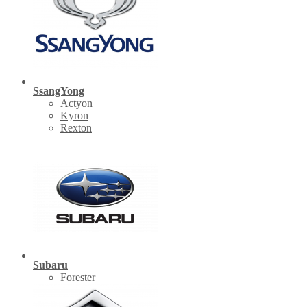
SsangYong
Actyon
Kyron
Rexton
Subaru
Forester