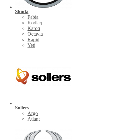
Skoda
Fabia
Kodiaq
Karoq
Octavia
Rapid
Yeti
Sollers
Argo
Atlant