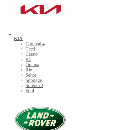
KIA
Carnival 4
Ceed
Cerato
K5
Optima
Rio
Seltos
Sportage
Sorento 2
Soul