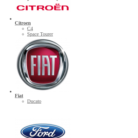
Citroen
C4
Space Tourer
Fiat
Ducato