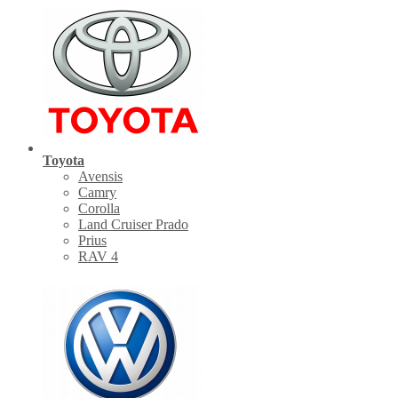
Toyota
Avensis
Camry
Corolla
Land Cruiser Prado
Prius
RAV 4