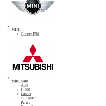
MINI
Cooper F56
Mitsubishi
ASX
L-200
Lancer
Outlander
Pajero