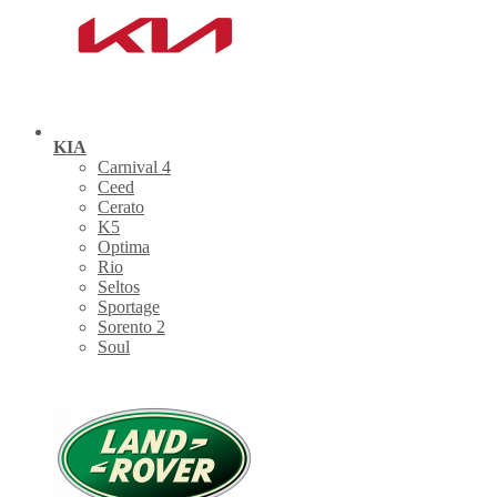
KIA
Carnival 4
Ceed
Cerato
K5
Optima
Rio
Seltos
Sportage
Sorento 2
Soul