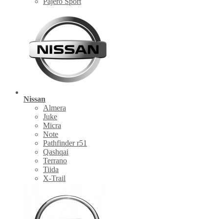
Pajero Sport
Nissan
Almera
Juke
Micra
Note
Pathfinder r51
Qashqai
Terrano
Tiida
X-Trail