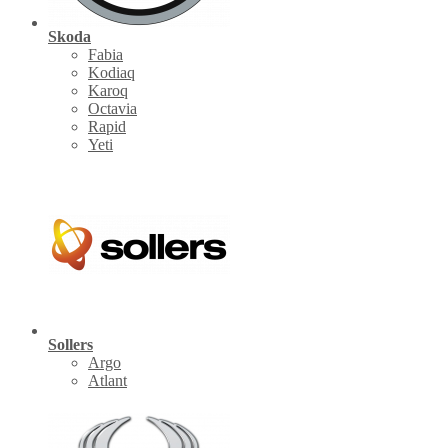
Skoda
Fabia
Kodiaq
Karoq
Octavia
Rapid
Yeti
Sollers
Argo
Atlant