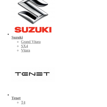
Suzuki
Grand Vitara
SX4
Vitara
Tenet
Т4