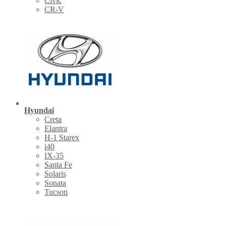
Civic
CR-V
Hyundai
Creta
Elantra
H-1 Starex
i40
IX-35
Santa Fe
Solaris
Sonata
Tucson