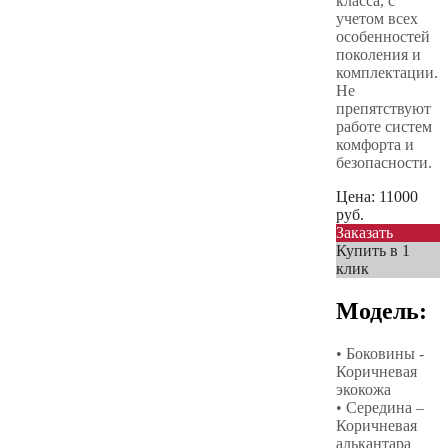
класса, с
учетом всех
особенностей
поколения и
комплектации.
Не
препятствуют
работе систем
комфорта и
безопасности.
Цена:
11000
руб.
Заказать
Купить в 1
клик
Модель:
• Боковины -
Коричневая
экокожа
• Середина –
Коричневая
алькантара