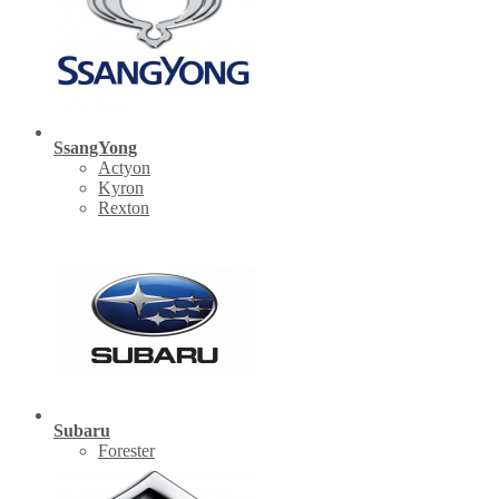
SsangYong
Actyon
Kyron
Rexton
Subaru
Forester