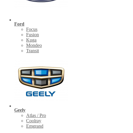
Ford
Focus
Fusion
Kuga
Mondeo
Transit
Geely
Atlas / Pro
Coolray
Emgrand