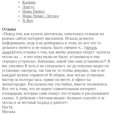
Калина
Ларгус
Нива Тревел
Нива Урбан / Легенд
X-Ray
Отзывы
«Перед тем, как купить авточехлы, начиталась отзывов на
разных сайтах интернет магазинов. Искала дельную
информацию, ведь я не разбираюсь в этом, но вот что то
дельного ничего и не нашла. Было смешно ч
...
[читать
далее]
итать отзывы о том, как якобы девушки пишут «купила
чехлы на … и вот пока мужа не было, установила и ему
сюрприз устроила». Бабоньки, какой там сама установила?! Я
вас умоляю) Я хоть и не специалист, но до покупки видео по
установке смотрела, так там не то чтобы девушке, там и не
каждый мужик справится! В общем, мои чехлы установил
мастер за полтора часа, прямо на месте, в офисе на
звенигородке. Рассказала ему эти байки, вместе посмеялись.
Все это к тому, что не верьте сомнительным интернет
площадкам, которые сами пишут эти отзывы и рассказывают
сказки. А ребяткам «Автомагавцам» большое спасибо и за
чехлы и за честный подход к работе!
»
Настя
,
Москва