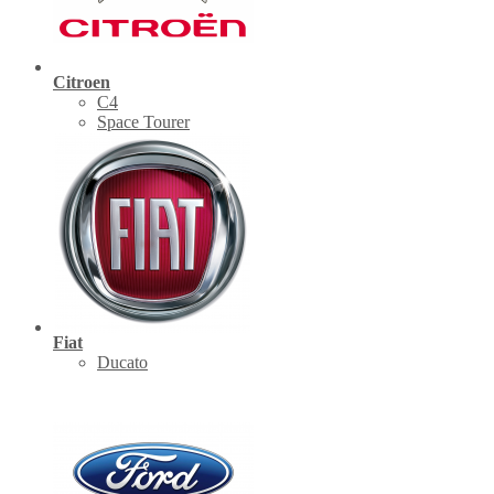
Citroen
C4
Space Tourer
Fiat
Ducato