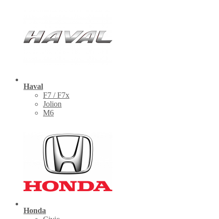
Haval
F7 / F7x
Jolion
M6
Honda