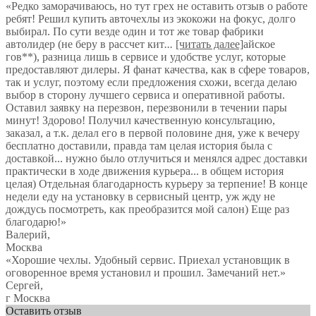
«Редко заморачиваюсь, но тут грех не оставить отзыв о работе
ребят! Решил купить авточехлы из экокожи на фокус, долго
выбирал. По сути везде один и тот же товар фабрики
автолидер (не беру в рассчет кит
...
[читать далее]
айское
гов**), разница лишь в сервисе и удобстве услуг, которые
предоставляют дилеры. Я фанат качества, как в сфере товаров,
так и услуг, поэтому если предложения схожи, всегда делаю
выбор в сторону лучшего сервиса и оперативной работы.
Оставил заявку на перезвон, перезвонили в течении пары
минут! Здорово! Получил качественную консультацию,
заказал, а т.к. делал его в первой половине дня, уже к вечеру
бесплатно доставили, правда там целая история была с
доставкой... нужно было отлучиться и менялся адрес доставки
практически в ходе движения курьера... в общем история
целая) Отдельная благодарность курьеру за терпение! В конце
недели еду на установку в сервисный центр, уж жду не
дождусь посмотреть, как преобразится мой салон) Еще раз
благодарю!
»
Валерий
,
Москва
«Хорошие чехлы. Удобный сервис. Приехал установщик в
оговоренное время установил и прошил. Замечаний нет.»
Сергей
,
г Москва
Оставить отзыв