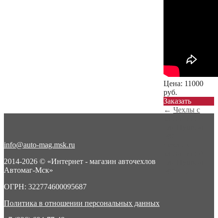
Цена:
11000
руб.
Заказать
←
Чехлы с
алькантарой
для Hyundai
I40...
info@auto-mag.msk.ru
Чехлы с
алькантарой
2014-2026 © «Интернет - магазин авточехлов
для Hyundai
Автомаг-Мск»
I40...
→
ОГРН: 322774600095687
Политика в отношении персональных данных