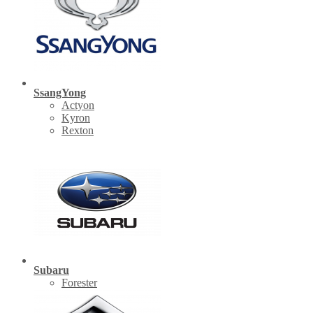
SsangYong
Actyon
Kyron
Rexton
Subaru
Forester