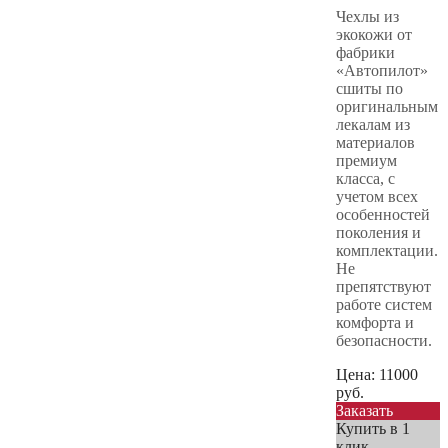
Чехлы из
экокожи от
фабрики
«Автопилот»
сшиты по
оригинальным
лекалам из
материалов
премиум
класса, с
учетом всех
особенностей
поколения и
комплектации.
Не
препятствуют
работе систем
комфорта и
безопасности.
Цена:
11000
руб.
Заказать
Купить в 1
клик