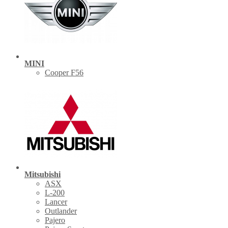
MINI
Cooper F56
Mitsubishi
ASX
L-200
Lancer
Outlander
Pajero