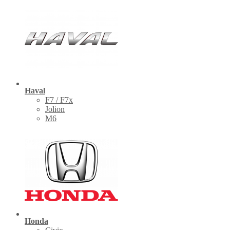
Haval
F7 / F7x
Jolion
M6
Honda