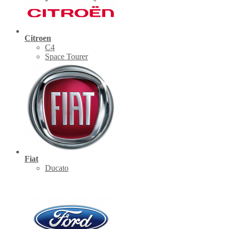
Citroen
C4
Space Tourer
Fiat
Ducato