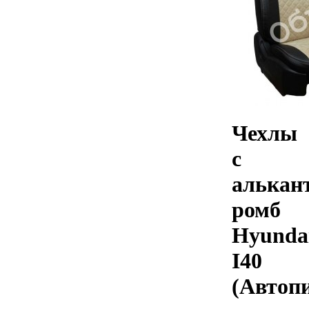
Чехлы
с
алькан
ромб
Hyunda
I40
(Автоп