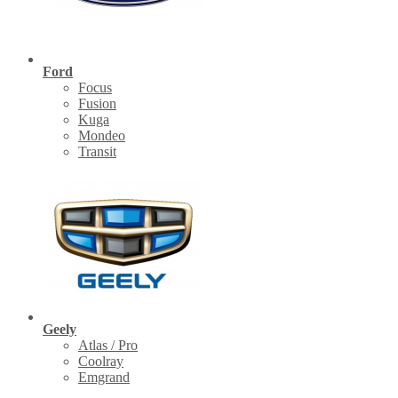
Ford
Focus
Fusion
Kuga
Mondeo
Transit
Geely
Atlas / Pro
Coolray
Emgrand