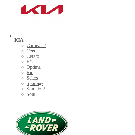
KIA
Carnival 4
Ceed
Cerato
K5
Optima
Rio
Seltos
Sportage
Sorento 2
Soul