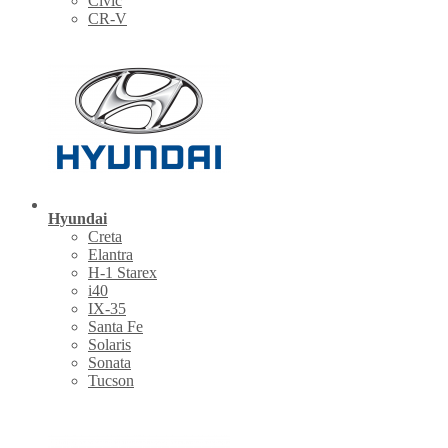
Civic
CR-V
Hyundai
Creta
Elantra
H-1 Starex
i40
IX-35
Santa Fe
Solaris
Sonata
Tucson