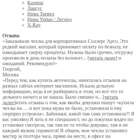
Калина
Ларгус
Нива Тревел
Нива Урбан / Легенд
X-Ray
Отзывы
«Заказывали чехлы для корпоративных Соллерс Арго. Это
редкий магазин, который принимает оплату по безналу, не
накидывает сверху проценты. Нужны были срочно, отгрузку
произвели в день оплаты без волокит
...
[читать далее]
и
ожиданий. Рекомендую!
»
Георгий
,
Москва
«Перед тем, как купить авточехлы, начиталась отзывов на
разных сайтах интернет магазинов. Искала дельную
информацию, ведь я не разбираюсь в этом, но вот что то
дельного ничего и не нашла. Было смешно ч
...
[читать
далее]
итать отзывы о том, как якобы девушки пишут «купила
чехлы на … и вот пока мужа не было, установила и ему
сюрприз устроила». Бабоньки, какой там сама установила?! Я
вас умоляю) Я хоть и не специалист, но до покупки видео по
установке смотрела, так там не то чтобы девушке, там и не
каждый мужик справится! В общем, мои чехлы установил
мастер за полтора часа, прямо на месте, в офисе на