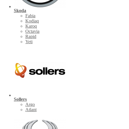
Skoda
Fabia
Kodiaq
Karoq
Octavia
Rapid
Yeti
Sollers
Argo
Atlant