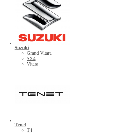
Suzuki
Grand Vitara
SX4
Vitara
Tenet
Т4