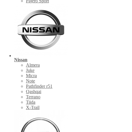
Pajero Sport
Nissan
Almera
Juke
Micra
Note
Pathfinder r51
Qashqai
Terrano
Tiida
X-Trail