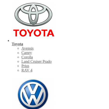
Toyota
Avensis
Camry
Corolla
Land Cruiser Prado
Prius
RAV 4