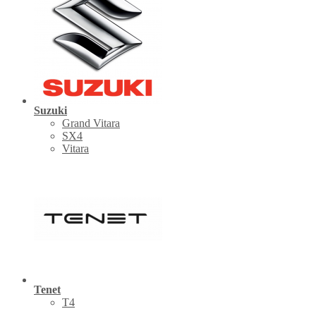
Suzuki
Grand Vitara
SX4
Vitara
Tenet
Т4