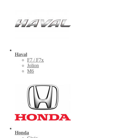
Haval
F7 / F7x
Jolion
M6
Honda