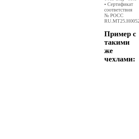
• Сертификат
соответствия
№ РОСС
RU.МТ25.Н005
Пример с
такими
же
чехлами: