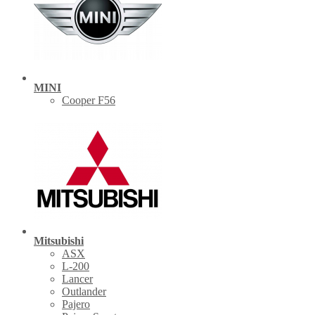
MINI
Cooper F56
Mitsubishi
ASX
L-200
Lancer
Outlander
Pajero