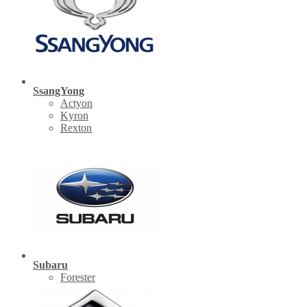
SsangYong
Actyon
Kyron
Rexton
Subaru
Forester