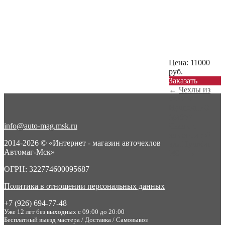
Цена:
11000
руб.
Заказать
←
Чехлы из
экокожи
Hyundai I40
(фабри...
info@auto-mag.msk.ru
Чехлы с
алькантарой
2014-2026 © «Интернет - магазин авточехлов
для Hyundai
Автомаг-Мск»
I40...
→
ОГРН: 322774600095687
Политика в отношении персональных данных
+7 (926) 694-77-48
Уже 12 лет без выходных с 09:00 до 20:00
Бесплатный выезд мастера / Доставка / Самовывоз