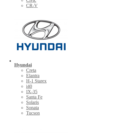
Civic
CR-V
Hyundai
Creta
Elantra
H-1 Starex
i40
IX-35
Santa Fe
Solaris
Sonata
Tucson