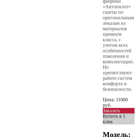
фабрики
«Автопилот»
сшиты по
оригинальным
лекалам из
материалов
премиум
класса, с
учетом всех
особенностей
поколения и
комплектации.
Не
препятствуют
работе систем
комфорта и
безопасности.
Цена:
11000
руб.
Заказать
Купить в 1
клик
Модель: