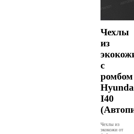
Чехлы
из
экокож
с
ромбом
Hyunda
I40
(Автоп
Чехлы из
экокожи от