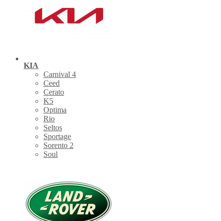
KIA
Carnival 4
Ceed
Cerato
K5
Optima
Rio
Seltos
Sportage
Sorento 2
Soul