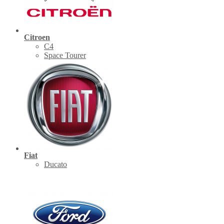
Citroen
C4
Space Tourer
Fiat
Ducato