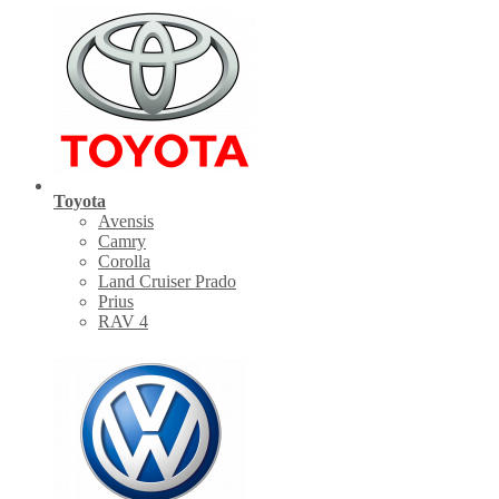
Toyota
Avensis
Camry
Corolla
Land Cruiser Prado
Prius
RAV 4