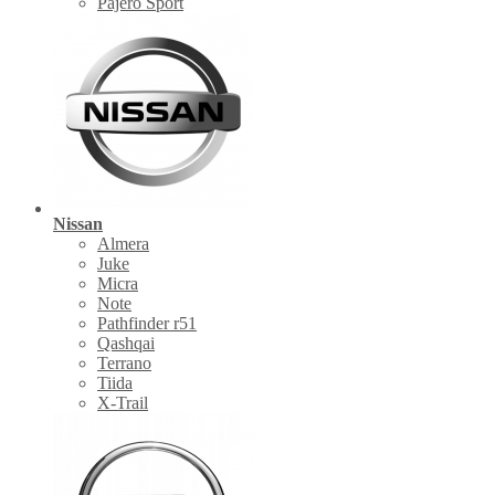
Pajero Sport
Nissan
Almera
Juke
Micra
Note
Pathfinder r51
Qashqai
Terrano
Tiida
X-Trail