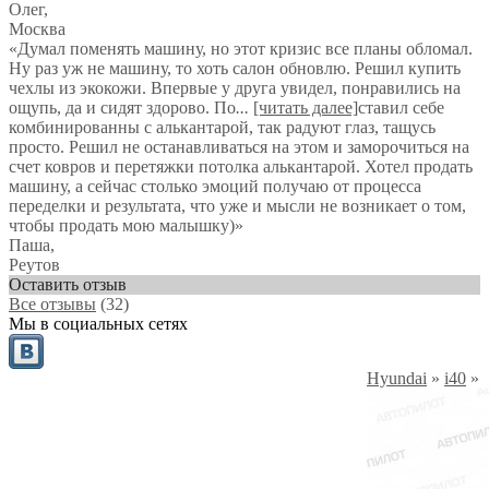
Олег
,
Москва
«Думал поменять машину, но этот кризис все планы обломал.
Ну раз уж не машину, то хоть салон обновлю. Решил купить
чехлы из экокожи. Впервые у друга увидел, понравились на
ощупь, да и сидят здорово. По
...
[читать далее]
ставил себе
комбинированны с алькантарой, так радуют глаз, тащусь
просто. Решил не останавливаться на этом и заморочиться на
счет ковров и перетяжки потолка алькантарой. Хотел продать
машину, а сейчас столько эмоций получаю от процесса
переделки и результата, что уже и мысли не возникает о том,
чтобы продать мою малышку)
»
Паша
,
Реутов
Оставить отзыв
Все отзывы
(32)
Мы в социальных сетях
Hyundai
»
i40
»