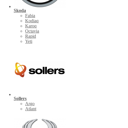
Skoda
Fabia
Kodiaq
Karoq
Octavia
Rapid
Yeti
Sollers
Argo
Atlant