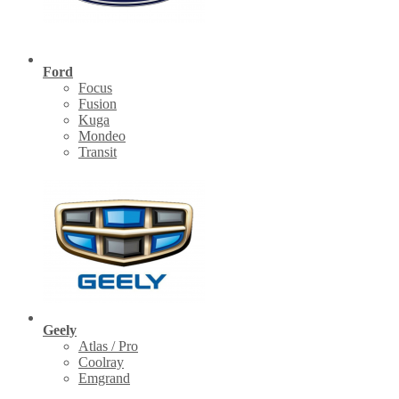
Ford
Focus
Fusion
Kuga
Mondeo
Transit
Geely
Atlas / Pro
Coolray
Emgrand