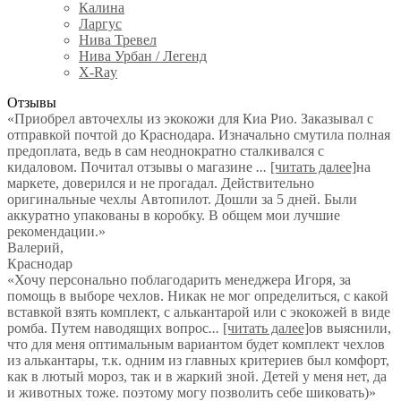
Калина
Ларгус
Нива Тревел
Нива Урбан / Легенд
X-Ray
Отзывы
«Приобрел авточехлы из экокожи для Киа Рио. Заказывал с
отправкой почтой до Краснодара. Изначально смутила полная
предоплата, ведь в сам неоднократно сталкивался с
кидаловом. Почитал отзывы о магазине
...
[читать далее]
на
маркете, доверился и не прогадал. Действительно
оригинальные чехлы Автопилот. Дошли за 5 дней. Были
аккуратно упакованы в коробку. В общем мои лучшие
рекомендации.
»
Валерий
,
Краснодар
«Хочу персонально поблагодарить менеджера Игоря, за
помощь в выборе чехлов. Никак не мог определиться, с какой
вставкой взять комплект, с алькантарой или с экокожей в виде
ромба. Путем наводящих вопрос
...
[читать далее]
ов выяснили,
что для меня оптимальным вариантом будет комплект чехлов
из алькантары, т.к. одним из главных критериев был комфорт,
как в лютый мороз, так и в жаркий зной. Детей у меня нет, да
и животных тоже. поэтому могу позволить себе шиковать)
»