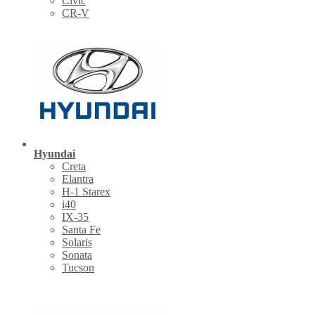
Civic
CR-V
Hyundai
Creta
Elantra
H-1 Starex
i40
IX-35
Santa Fe
Solaris
Sonata
Tucson