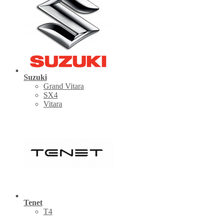
Suzuki
Grand Vitara
SX4
Vitara
Tenet
Т4