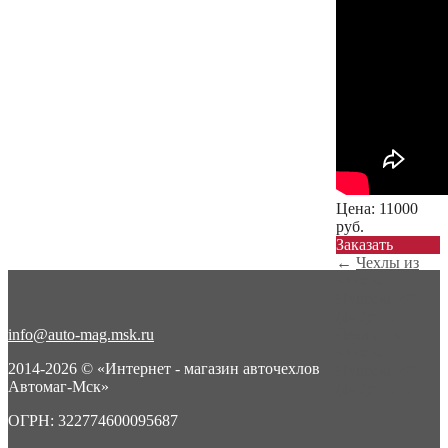
Цена:
11000
руб.
Заказать
←
Чехлы из
экокожи
Hyundai I40
(фабри...
info@auto-mag.msk.ru
Чехлы из
экокожи
2014-2026 © «Интернет - магазин авточехлов
Hyundai I40
Автомаг-Мск»
(фабри...
→
ОГРН: 322774600095687