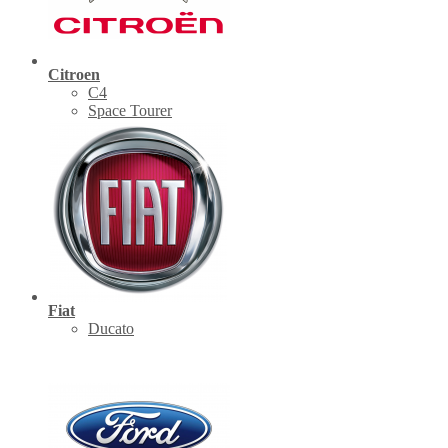
Citroen
C4
Space Tourer
Fiat
Ducato