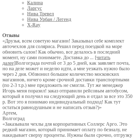
Калина
Ларгус
Нива Тревел
Нива Урбан / Легенд
X-Ray
Отзывы
«Друзья, всем советую магазин! Заказывал себе комплект
авточехлов для соляриса. Решил перед поездкой на море
обновить салон! Как обычно, все делалось в последний
момент, ну сами понимаете. Доставка до
...
[читать
далее]
Волгограда почтой от 3 до 5 дней, как заявляет почта,
но на деле может и неделю идти, а мне уезжать нужно было
через 2 дня. Обзвонил большое количество московских
магазинов, ничего кроме срочной доставки транспортными
(по 2-3 т.р.) мне предложить не смогли. Тут же менеджер
Игорь меня поразил! заказ отправили рейсовым автобусом,
который я получил на следующий день и отдал за все это 350
р. Вот это я понимаю индивидуальный подход! Как тут
остаться равнодушным и не написать отзыв?)
»
Артем
,
Волгоград
«Заказывали чехлы для корпоративных Соллерс Арго. Это
редкий магазин, который принимает оплату по безналу, не
накидывает сверху проценты. Нужны были срочно, отгрузку