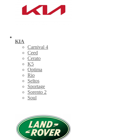
KIA
Carnival 4
Ceed
Cerato
K5
Optima
Rio
Seltos
Sportage
Sorento 2
Soul