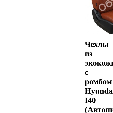
Чехлы
из
экокож
с
ромбом
Hyunda
I40
(Автоп