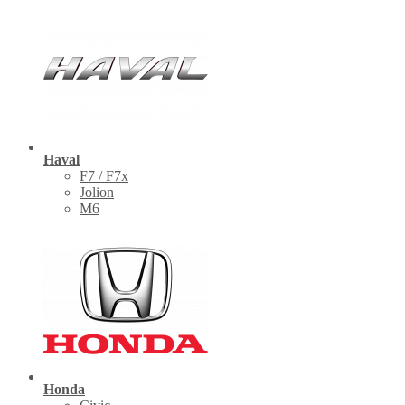
Haval
F7 / F7x
Jolion
M6
Honda