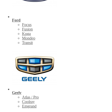
Ford
Focus
Fusion
Kuga
Mondeo
Transit
Geely
Atlas / Pro
Coolray
Emgrand