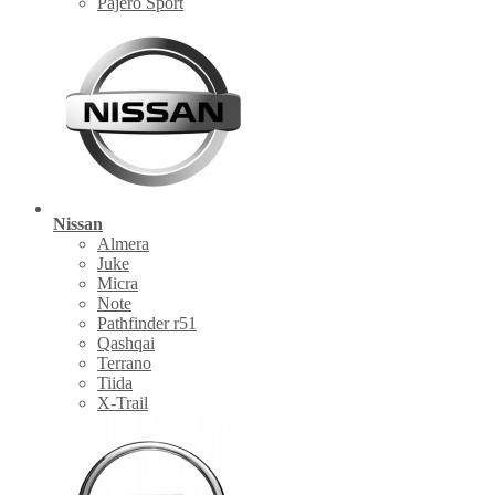
Pajero Sport
Nissan
Almera
Juke
Micra
Note
Pathfinder r51
Qashqai
Terrano
Tiida
X-Trail