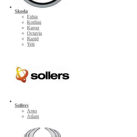
Skoda
Fabia
Kodiaq
Karoq
Octavia
Rapid
Yeti
Sollers
Argo
Atlant