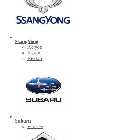
SsangYong
Actyon
Kyron
Rexton
Subaru
Forester