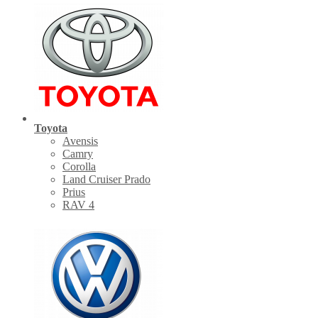
Toyota
Avensis
Camry
Corolla
Land Cruiser Prado
Prius
RAV 4