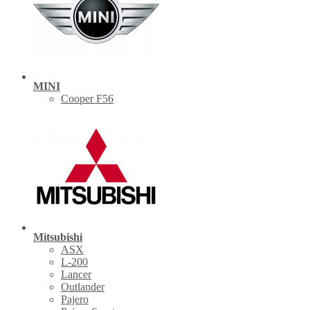
MINI
Cooper F56
Mitsubishi
ASX
L-200
Lancer
Outlander
Pajero