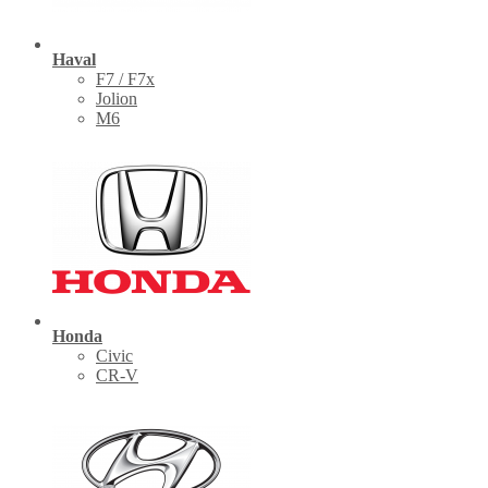
Haval
F7 / F7x
Jolion
M6
Honda
Civic
CR-V