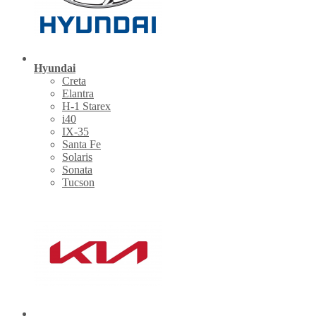
Hyundai
Creta
Elantra
H-1 Starex
i40
IX-35
Santa Fe
Solaris
Sonata
Tucson