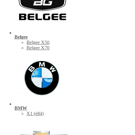
Belgee
Belgee X50
Belgee X70
BMW
X1 (е84)