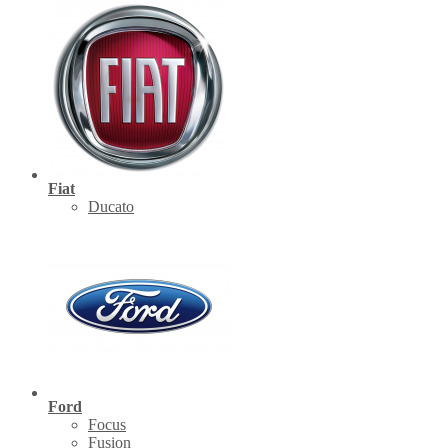
Fiat
Ducato
Ford
Focus
Fusion