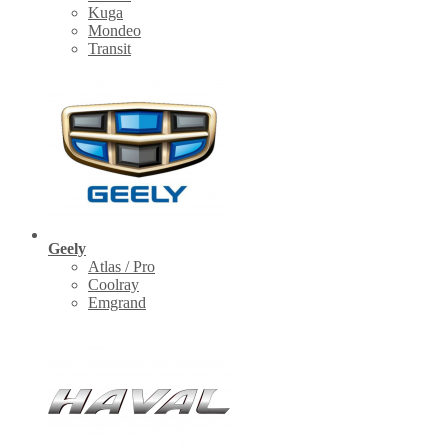
Kuga
Mondeo
Transit
Geely
Atlas / Pro
Coolray
Emgrand