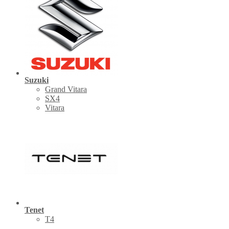
Suzuki
Grand Vitara
SX4
Vitara
Tenet
Т4