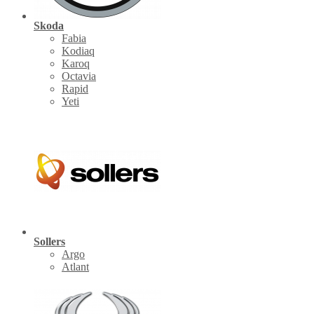
Skoda
Fabia
Kodiaq
Karoq
Octavia
Rapid
Yeti
Sollers
Argo
Atlant