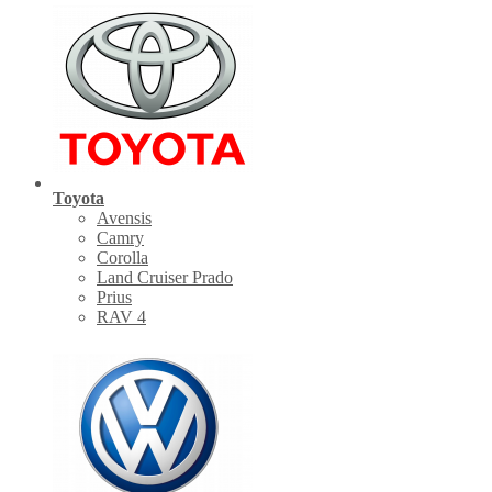
Toyota
Avensis
Camry
Corolla
Land Cruiser Prado
Prius
RAV 4