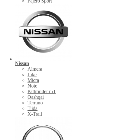
Pajero Sport
Nissan
Almera
Juke
Micra
Note
Pathfinder r51
Qashqai
Terrano
Tiida
X-Trail