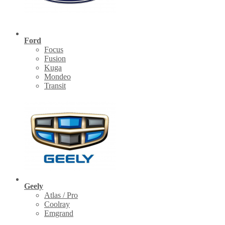
Ford
Focus
Fusion
Kuga
Mondeo
Transit
Geely
Atlas / Pro
Coolray
Emgrand