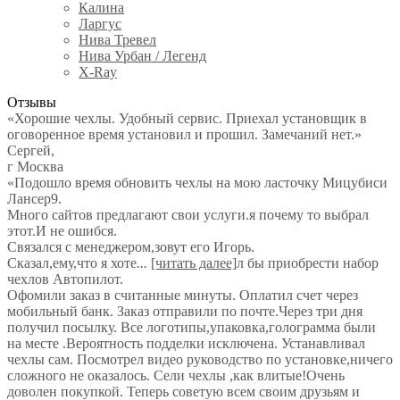
Калина
Ларгус
Нива Тревел
Нива Урбан / Легенд
X-Ray
Отзывы
«Хорошие чехлы. Удобный сервис. Приехал установщик в
оговоренное время установил и прошил. Замечаний нет.»
Сергей
,
г Москва
«Подошло время обновить чехлы на мою ласточку Мицубиси
Лансер9.
Много сайтов предлагают свои услуги.я почему то выбрал
этот.И не ошибся.
Связался с менеджером,зовут его Игорь.
Сказал,ему,что я хоте
...
[читать далее]
л бы приобрести набор
чехлов Автопилот.
Офомили заказ в считанные минуты. Оплатил счет через
мобильный банк. Заказ отправили по почте.Через три дня
получил посылку. Все логотипы,упаковка,голограмма были
на месте .Вероятность подделки исключена. Устанавливал
чехлы сам. Посмотрел видео руководство по установке,ничего
сложного не оказалось. Сели чехлы ,как влитые!Очень
доволен покупкой. Теперь советую всем своим друзьям и