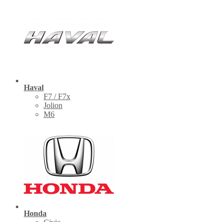
Haval
F7 / F7x
Jolion
M6
Honda