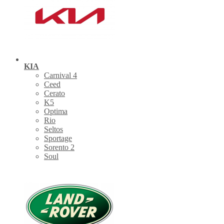
KIA
Carnival 4
Ceed
Cerato
K5
Optima
Rio
Seltos
Sportage
Sorento 2
Soul