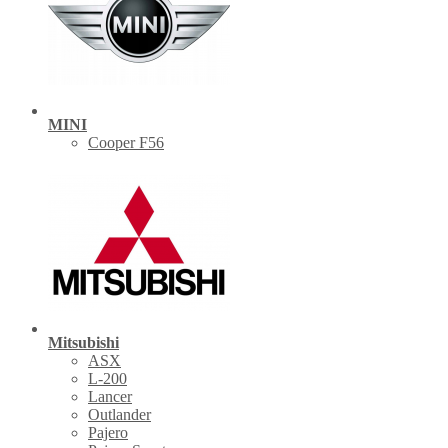
MINI
Cooper F56
Mitsubishi
ASX
L-200
Lancer
Outlander
Pajero