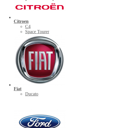
Citroen
C4
Space Tourer
Fiat
Ducato