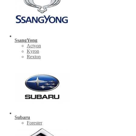
SsangYong
Actyon
Kyron
Rexton
Subaru
Forester