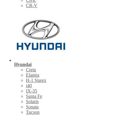
Civic
CR-V
Hyundai
Creta
Elantra
H-1 Starex
i40
IX-35
Santa Fe
Solaris
Sonata
Tucson