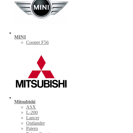
MINI
Cooper F56
Mitsubishi
ASX
L-200
Lancer
Outlander
Pajero