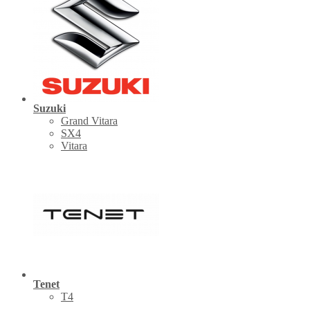
Suzuki
Grand Vitara
SX4
Vitara
Tenet
Т4