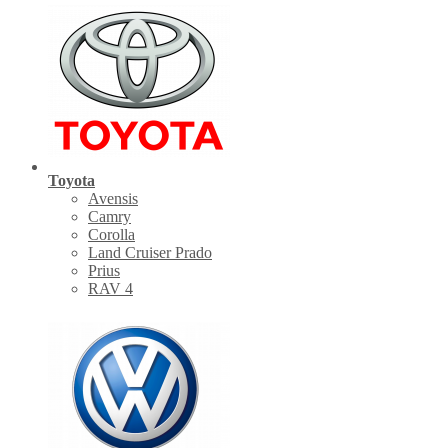
Toyota
Avensis
Camry
Corolla
Land Cruiser Prado
Prius
RAV 4