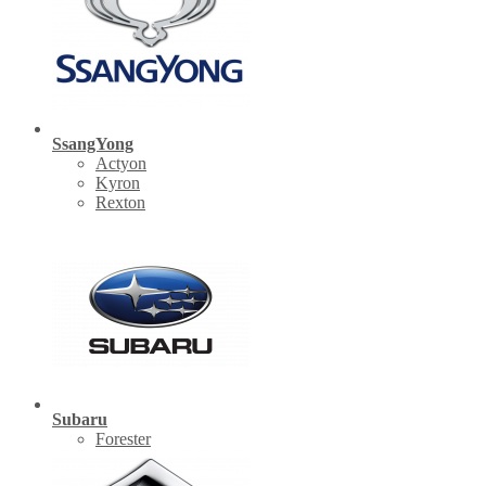
SsangYong
Actyon
Kyron
Rexton
Subaru
Forester