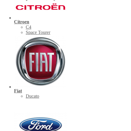
Citroen
C4
Space Tourer
Fiat
Ducato