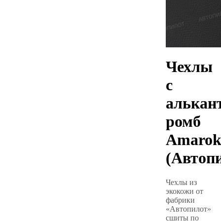
Чехлы
с
алькан
ромб
Amaro
(Автоп
Чехлы из
экокожи от
фабрики
«Автопилот»
сшиты по