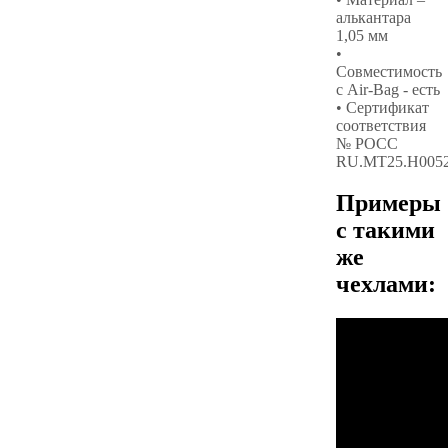
алькантара
1,05 мм
•
Совместимость
с Air-Bag - есть
• Сертификат
соответствия
№ РОСС
RU.МТ25.Н005
Примеры
с такими
же
чехлами: