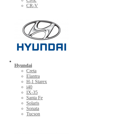
Civic
CR-V
Hyundai
Creta
Elantra
H-1 Starex
i40
IX-35
Santa Fe
Solaris
Sonata
Tucson