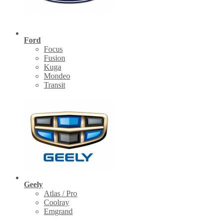
Ford
Focus
Fusion
Kuga
Mondeo
Transit
Geely
Atlas / Pro
Coolray
Emgrand