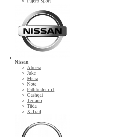
Pajero Sport
Nissan
Almera
Juke
Micra
Note
Pathfinder r51
Qashqai
Terrano
Tiida
X-Trail