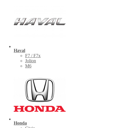
Haval
F7 / F7x
Jolion
M6
Honda