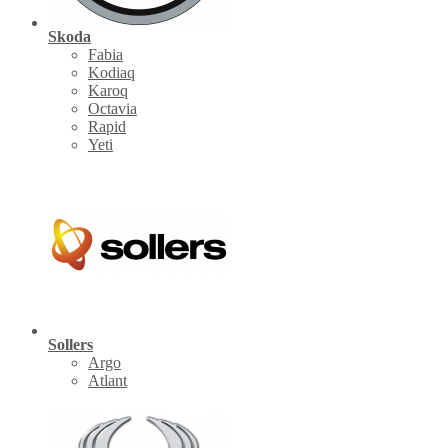
Skoda
Fabia
Kodiaq
Karoq
Octavia
Rapid
Yeti
Sollers
Argo
Atlant