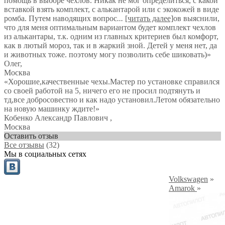
помощь в выборе чехлов. Никак не мог определиться, с какой
вставкой взять комплект, с алькантарой или с экокожей в виде
ромба. Путем наводящих вопрос
...
[читать далее]
ов выяснили,
что для меня оптимальным вариантом будет комплект чехлов
из алькантары, т.к. одним из главных критериев был комфорт,
как в лютый мороз, так и в жаркий зной. Детей у меня нет, да
и животных тоже. поэтому могу позволить себе шиковать)
»
Олег
,
Москва
«Хорошие,качественные чехы.Мастер по установке справился
со своей работой на 5, ничего его не просил подтянуть и
тд,все добросовестно и как надо установил.Летом обязательно
на новую машинку ждите!»
Кобенко Александр Павлович
,
Москва
Оставить отзыв
Все отзывы
(32)
Мы в социальных сетях
Volkswagen
»
Amarok
»