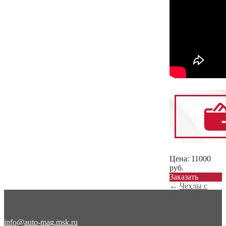
Цена:
11000
руб.
Заказать
←
Чехлы с
алькантарой
для Amarok
(Авт...
info@auto-mag.msk.ru
Чехлы с