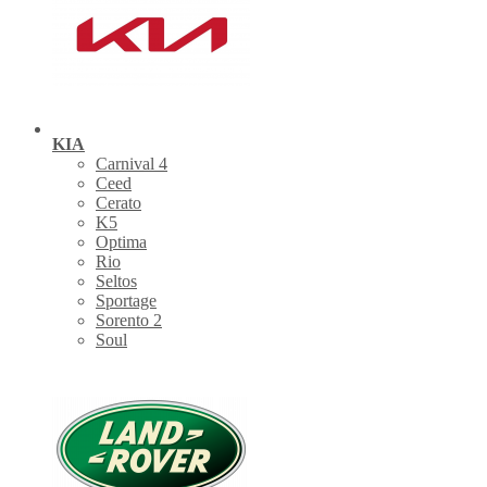
KIA
Carnival 4
Ceed
Cerato
K5
Optima
Rio
Seltos
Sportage
Sorento 2
Soul