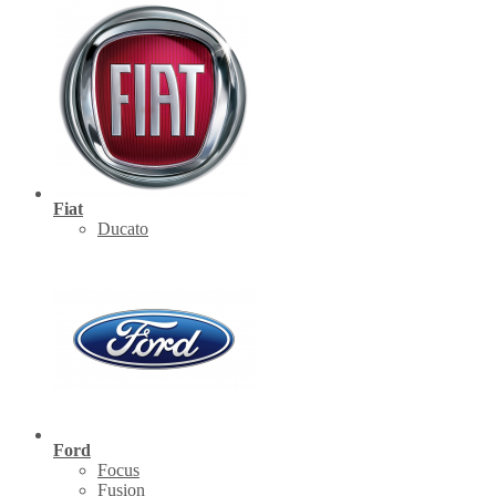
Fiat
Ducato
Ford
Focus
Fusion