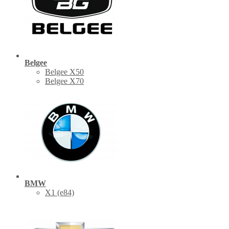
Belgee
Belgee X50
Belgee X70
BMW
X1 (е84)