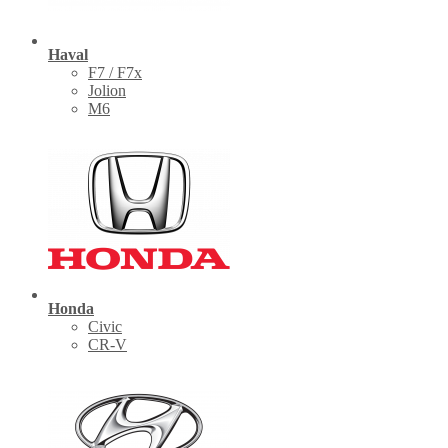
Haval
F7 / F7x
Jolion
M6
Honda
Civic
CR-V