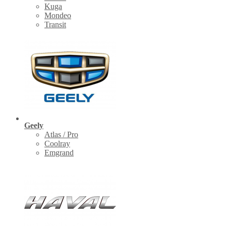
Kuga
Mondeo
Transit
Geely
Atlas / Pro
Coolray
Emgrand