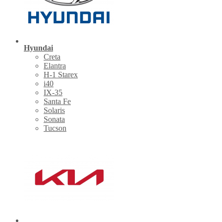
Hyundai
Creta
Elantra
H-1 Starex
i40
IX-35
Santa Fe
Solaris
Sonata
Tucson