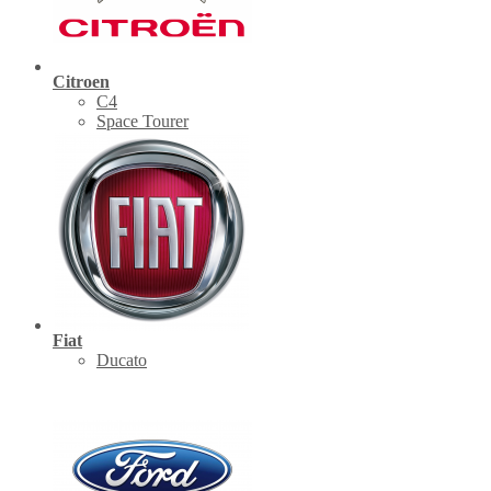
Citroen
C4
Space Tourer
Fiat
Ducato