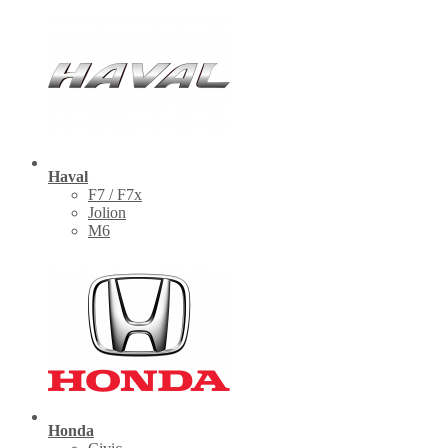
Haval
F7 / F7x
Jolion
M6
Honda