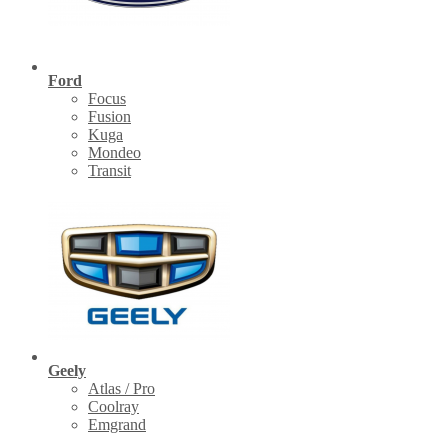
Ford
Focus
Fusion
Kuga
Mondeo
Transit
Geely
Atlas / Pro
Coolray
Emgrand