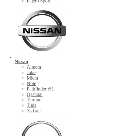
Pajero Sport
Nissan
Almera
Juke
Micra
Note
Pathfinder r51
Qashqai
Terrano
Tiida
X-Trail