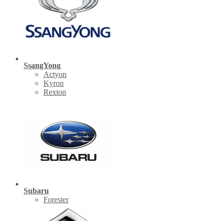
SsangYong
Actyon
Kyron
Rexton
Subaru
Forester