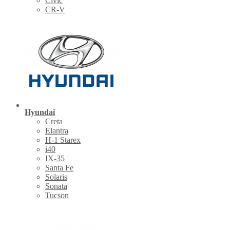
Civic
CR-V
Hyundai
Creta
Elantra
H-1 Starex
i40
IX-35
Santa Fe
Solaris
Sonata
Tucson