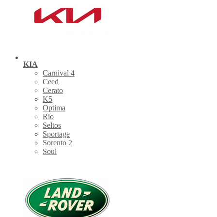
KIA
Carnival 4
Ceed
Cerato
K5
Optima
Rio
Seltos
Sportage
Sorento 2
Soul