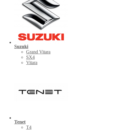
Suzuki
Grand Vitara
SX4
Vitara
Tenet
Т4