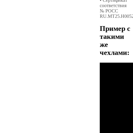
• Сертификат
соответствия
№ РОСС
RU.МТ25.Н005
Пример с
такими
же
чехлами: