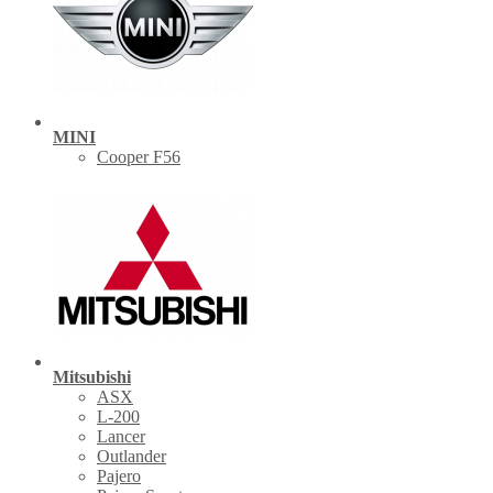
MINI
Cooper F56
Mitsubishi
ASX
L-200
Lancer
Outlander
Pajero