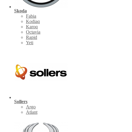
Skoda
Fabia
Kodiaq
Karoq
Octavia
Rapid
Yeti
Sollers
Argo
Atlant