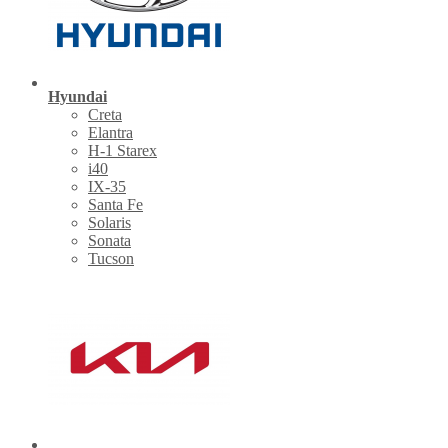
Hyundai
Creta
Elantra
H-1 Starex
i40
IX-35
Santa Fe
Solaris
Sonata
Tucson