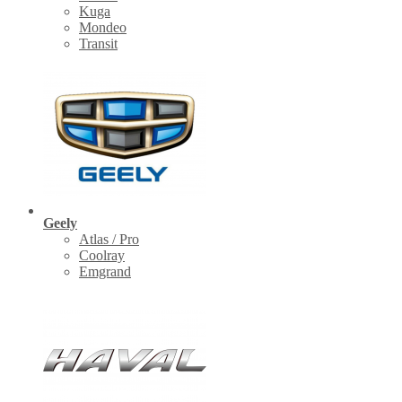
Kuga
Mondeo
Transit
Geely
Atlas / Pro
Coolray
Emgrand