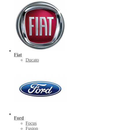
Fiat
Ducato
Ford
Focus
Fusion