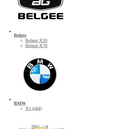
Belgee
Belgee X50
Belgee X70
BMW
X1 (е84)