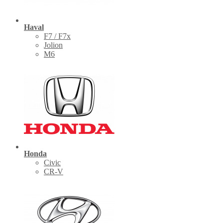
Haval
F7 / F7x
Jolion
M6
Honda
Civic
CR-V