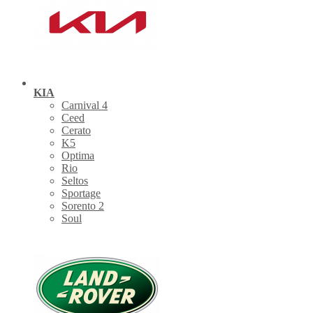
KIA
Carnival 4
Ceed
Cerato
K5
Optima
Rio
Seltos
Sportage
Sorento 2
Soul