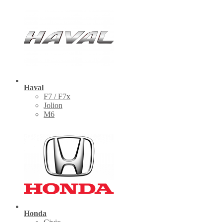
Haval
F7 / F7x
Jolion
M6
Honda