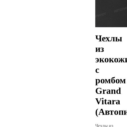
Чехлы
из
экокож
с
ромбом
Grand
Vitara
(Автоп
Чехлы из