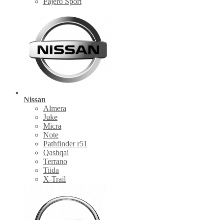
Pajero Sport
Nissan
Almera
Juke
Micra
Note
Pathfinder r51
Qashqai
Terrano
Tiida
X-Trail