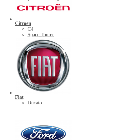
Citroen
C4
Space Tourer
Fiat
Ducato