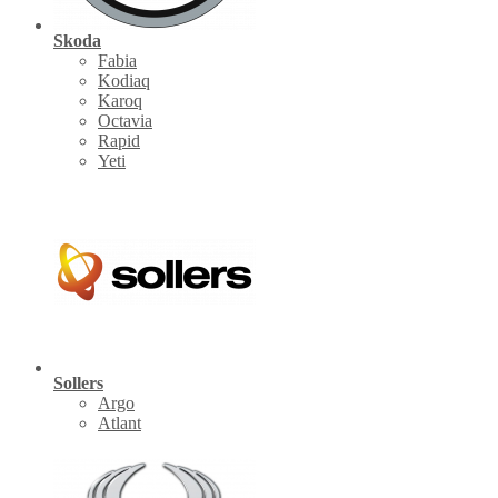
Skoda
Fabia
Kodiaq
Karoq
Octavia
Rapid
Yeti
Sollers
Argo
Atlant