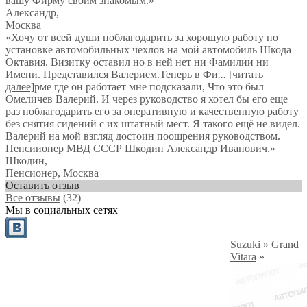
вашу Фирму своим знакомым.»
Александр
,
Москва
«Хочу от всей души поблагодарить за хорошую работу по
установке автомобильных чехлов на мой автомобиль Шкода
Октавия. Визитку оставил но в ней нет ни Фамилии ни
Имени. Представился Валерием.Теперь в Фи
...
[читать
далее]
рме где он работает мне подсказали, Что это был
Омеличев Валерий. И через руководство я хотел бы его еще
раз поблагодарить его за оперативную и качественную работу
без снятия сидений с их штатный мест. Я такого ещё не видел.
Валерий на мой взгляд достоин поощрения руководством.
Пенсиионер МВД СССР Шкодин Александр Иванович.
»
Шкодин
,
Пенсионер, Москва
Оставить отзыв
Все отзывы
(32)
Мы в социальных сетях
Suzuki
»
Grand
Vitara
»