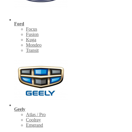
Ford
Focus
Fusion
Kuga
Mondeo
Transit
Geely
Atlas / Pro
Coolray
Emgrand