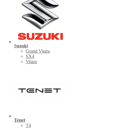
Suzuki
Grand Vitara
SX4
Vitara
Tenet
Т4