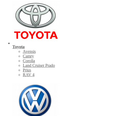
Toyota
Avensis
Camry
Corolla
Land Cruiser Prado
Prius
RAV 4