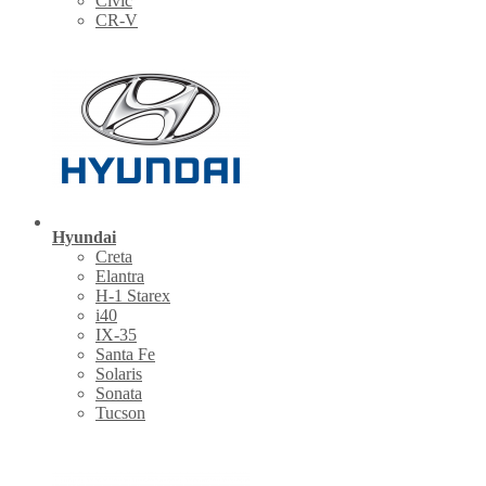
Civic
CR-V
Hyundai
Creta
Elantra
H-1 Starex
i40
IX-35
Santa Fe
Solaris
Sonata
Tucson