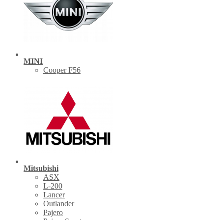
MINI
Cooper F56
Mitsubishi
ASX
L-200
Lancer
Outlander
Pajero