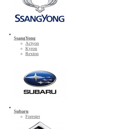
SsangYong
Actyon
Kyron
Rexton
Subaru
Forester