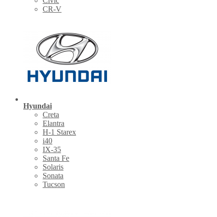
Civic
CR-V
Hyundai
Creta
Elantra
H-1 Starex
i40
IX-35
Santa Fe
Solaris
Sonata
Tucson