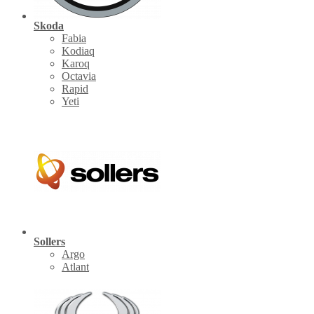
Skoda
Fabia
Kodiaq
Karoq
Octavia
Rapid
Yeti
Sollers
Argo
Atlant