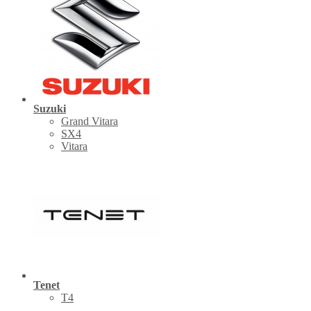
Suzuki
Grand Vitara
SX4
Vitara
Tenet
Т4