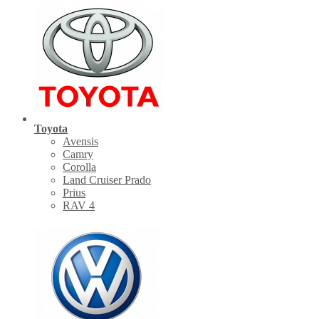
Toyota
Avensis
Camry
Corolla
Land Cruiser Prado
Prius
RAV 4