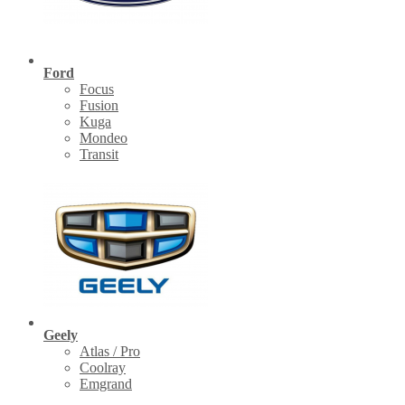
Ford
Focus
Fusion
Kuga
Mondeo
Transit
Geely
Atlas / Pro
Coolray
Emgrand