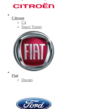
Citroen
C4
Space Tourer
Fiat
Ducato