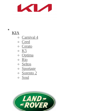
KIA
Carnival 4
Ceed
Cerato
K5
Optima
Rio
Seltos
Sportage
Sorento 2
Soul