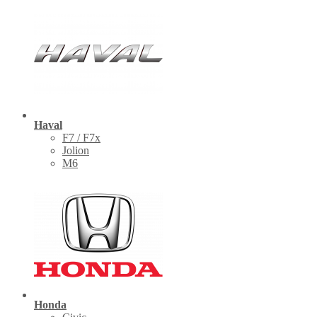
Haval
F7 / F7x
Jolion
M6
Honda