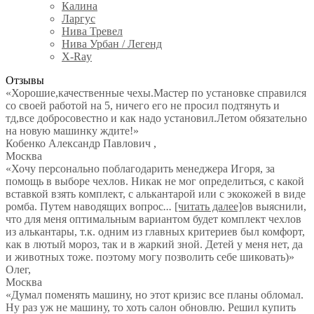
Калина
Ларгус
Нива Тревел
Нива Урбан / Легенд
X-Ray
Отзывы
«Хорошие,качественные чехы.Мастер по установке справился
со своей работой на 5, ничего его не просил подтянуть и
тд,все добросовестно и как надо установил.Летом обязательно
на новую машинку ждите!»
Кобенко Александр Павлович
,
Москва
«Хочу персонально поблагодарить менеджера Игоря, за
помощь в выборе чехлов. Никак не мог определиться, с какой
вставкой взять комплект, с алькантарой или с экокожей в виде
ромба. Путем наводящих вопрос
...
[читать далее]
ов выяснили,
что для меня оптимальным вариантом будет комплект чехлов
из алькантары, т.к. одним из главных критериев был комфорт,
как в лютый мороз, так и в жаркий зной. Детей у меня нет, да
и животных тоже. поэтому могу позволить себе шиковать)
»
Олег
,
Москва
«Думал поменять машину, но этот кризис все планы обломал.
Ну раз уж не машину, то хоть салон обновлю. Решил купить