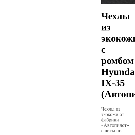
Чехлы
из
экокож
с
ромбом
Hyunda
IX-35
(Автоп
Чехлы из
экокожи от
фабрики
«Автопилот»
сшиты по