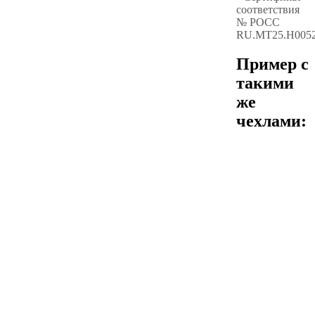
соответствия
№ РОСС
RU.МТ25.Н005
Пример с
такими
же
чехлами: