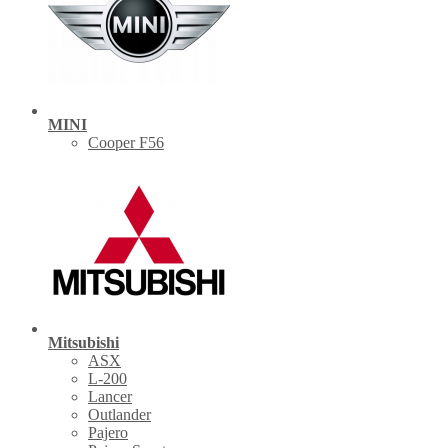
MINI
Cooper F56
Mitsubishi
ASX
L-200
Lancer
Outlander
Pajero