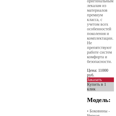
оригинальным
лекалам из
материалов
премиум
класса, с
учетом всех
особенностей
поколения и
комплектации.
Не
препятствуют
работе систем
комфорта и
безопасности.
Цена:
11000
руб.
Заказать
Купить в 1
клик
Модель:
• Боковины -
Черная