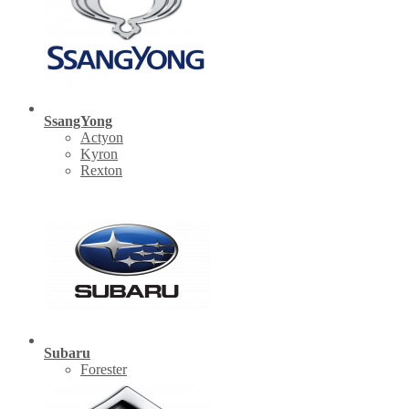
SsangYong
Actyon
Kyron
Rexton
Subaru
Forester