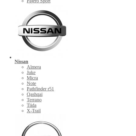
Pajero Sport
Nissan
Almera
Juke
Micra
Note
Pathfinder r51
Qashqai
Terrano
Tiida
X-Trail