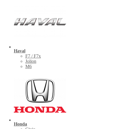
Haval
F7 / F7x
Jolion
M6
Honda