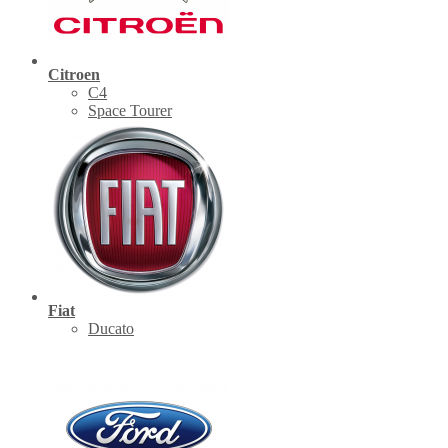
Citroen
C4
Space Tourer
Fiat
Ducato