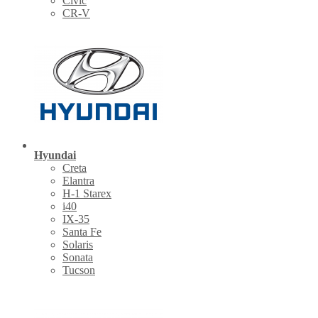
Civic
CR-V
Hyundai
Creta
Elantra
H-1 Starex
i40
IX-35
Santa Fe
Solaris
Sonata
Tucson