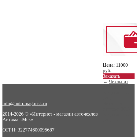
Цена:
11000
руб.
Заказать
←
Чехлы из
экокожи KIA
K5 (фабрика
Ав...
info@auto-mag.msk.ru
Чехлы из
экокожи KIA
2014-2026 © «Интернет - магазин авточехлов
K5 (фабрика
Автомаг-Мск»
Ав...
→
ОГРН: 322774600095687