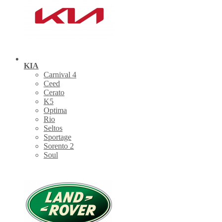
KIA
Carnival 4
Ceed
Cerato
K5
Optima
Rio
Seltos
Sportage
Sorento 2
Soul