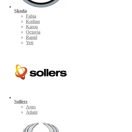
Skoda
Fabia
Kodiaq
Karoq
Octavia
Rapid
Yeti
Sollers
Argo
Atlant