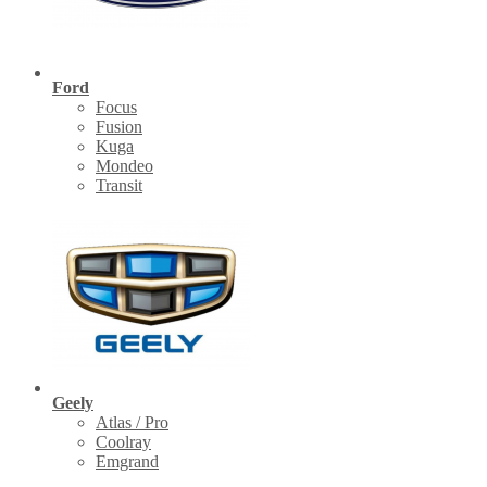
Ford
Focus
Fusion
Kuga
Mondeo
Transit
Geely
Atlas / Pro
Coolray
Emgrand