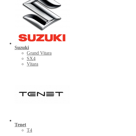
Suzuki
Grand Vitara
SX4
Vitara
Tenet
Т4