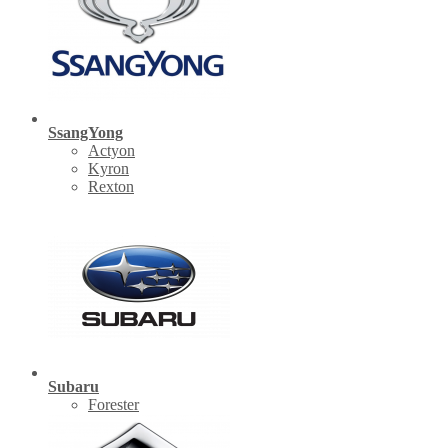
SsangYong
Actyon
Kyron
Rexton
Subaru
Forester