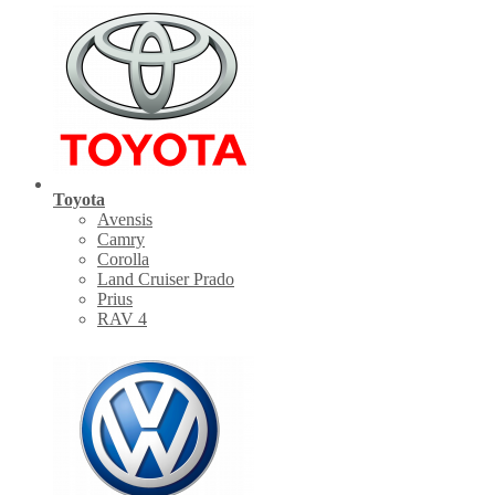
Toyota
Avensis
Camry
Corolla
Land Cruiser Prado
Prius
RAV 4