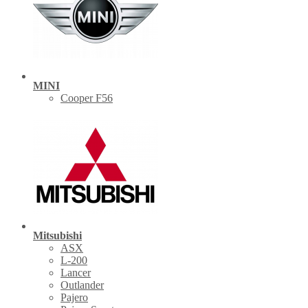
MINI
Cooper F56
Mitsubishi
ASX
L-200
Lancer
Outlander
Pajero