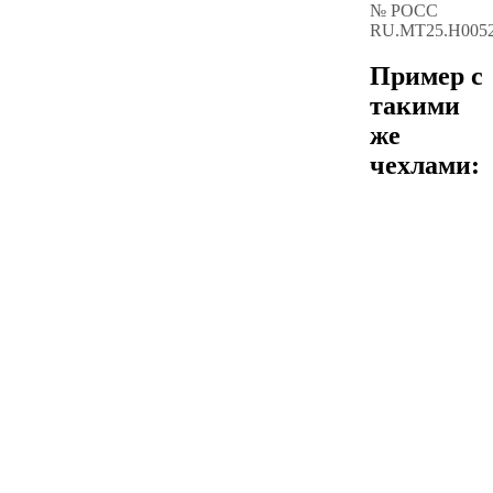
№ РОСС
RU.МТ25.Н005
Пример с
такими
же
чехлами: