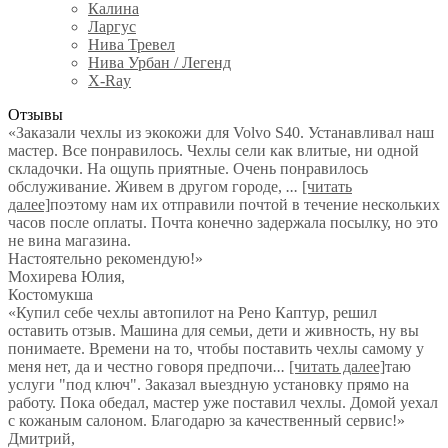
Калина
Ларгус
Нива Тревел
Нива Урбан / Легенд
X-Ray
Отзывы
«Заказали чехлы из экокожи для Volvo S40. Устанавливал наш
мастер. Все понравилось. Чехлы сели как влитые, ни одной
складочки. На ощупь приятные. Очень понравилось
обслуживание. Живем в другом городе,
...
[читать
далее]
поэтому нам их отправили почтой в течение нескольких
часов после оплаты. Почта конечно задержала посылку, но это
не вина магазина.
Настоятельно рекомендую!
»
Мохирева Юлия
,
Костомукша
«Купил себе чехлы автопилот на Рено Каптур, решил
оставить отзыв. Машина для семьи, дети и живность, ну вы
понимаете. Времени на то, чтобы поставить чехлы самому у
меня нет, да и честно говоря предпочи
...
[читать далее]
таю
услуги "под ключ". Заказал выездную установку прямо на
работу. Пока обедал, мастер уже поставил чехлы. Домой уехал
с кожаным салоном. Благодарю за качественный сервис!
»
Дмитрий
,