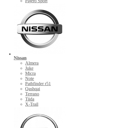
Pajero Sport
Nissan
Almera
Juke
Micra
Note
Pathfinder r51
Qashqai
Terrano
Tiida
X-Trail