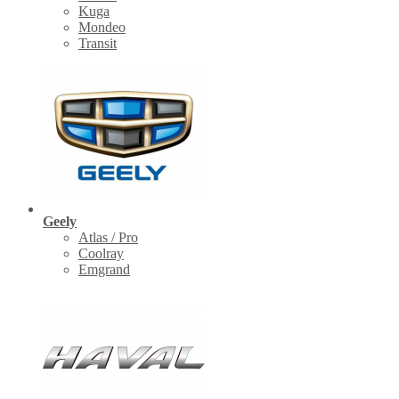
Kuga
Mondeo
Transit
Geely
Atlas / Pro
Coolray
Emgrand