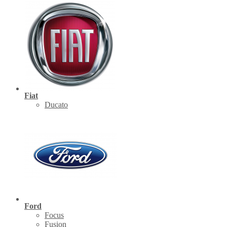
Fiat
Ducato
Ford
Focus
Fusion