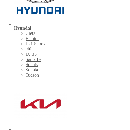
Hyundai
Creta
Elantra
H-1 Starex
i40
IX-35
Santa Fe
Solaris
Sonata
Tucson