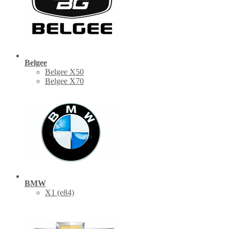
Belgee
Belgee X50
Belgee X70
BMW
X1 (е84)