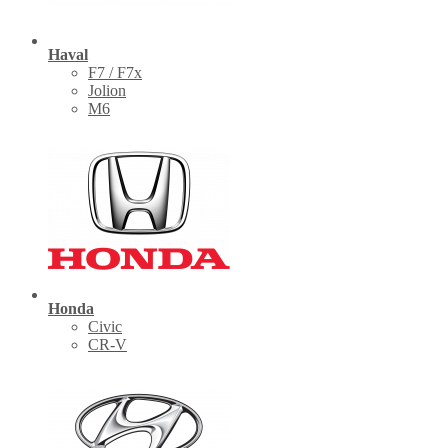
Haval
F7 / F7x
Jolion
M6
Honda
Civic
CR-V