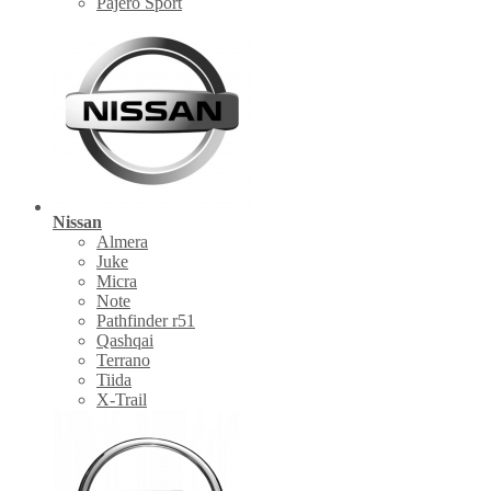
Pajero Sport
Nissan
Almera
Juke
Micra
Note
Pathfinder r51
Qashqai
Terrano
Tiida
X-Trail