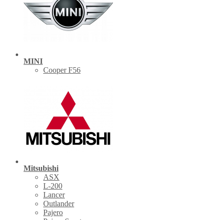
MINI
Cooper F56
Mitsubishi
ASX
L-200
Lancer
Outlander
Pajero