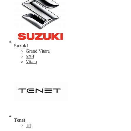
Suzuki
Grand Vitara
SX4
Vitara
Tenet
Т4