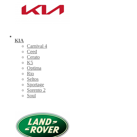
KIA
Carnival 4
Ceed
Cerato
K5
Optima
Rio
Seltos
Sportage
Sorento 2
Soul