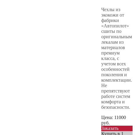
Чехлы из
экокожи от
фабрики
«Автопилот»
сшиты по
оригинальным
лекалам из
материалов
премиум
класса, с
учетом всех
особенностей
поколения и
комплектации.
Не
препятствуют
работе систем
комфорта и
безопасности.
Цена:
11000
руб.
Заказать
Купить в 1