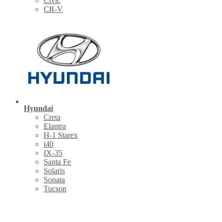
Civic
CR-V
Hyundai
Creta
Elantra
H-1 Starex
i40
IX-35
Santa Fe
Solaris
Sonata
Tucson