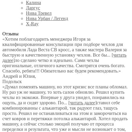
Калина
Ларгус
Нива Тревел
Нива Урбан / Легенд
X-Ray
Отзывы
«Хотим поблагодарить менеджера Игоря за
квалифицированные консультации при подборе чехлов для
автомобиля Лада Веста СВ кросс, а также мастера Валерия за
быструю и качественную установку чехлов. Все бы
...
[читать
далее]
ло сделано четко и идеально. Сами чехлы
оригинальные, отличного качества. Смотрятся очень богато.
Спасибо, ребята!!! Обязательно вас будем рекомендовать.
»
Андрей и Юлия
,
Подольск
«Думал поменять машину, но этот кризис все планы обломал.
Ну раз уж не машину, то хоть салон обновлю. Решил купить
чехлы из экокожи. Впервые у друга увидел, понравились на
ощупь, да и сидят здорово. По
...
[читать далее]
ставил себе
комбинированны с алькантарой, так радуют глаз, тащусь
просто. Решил не останавливаться на этом и заморочиться на
счет ковров и перетяжки потолка алькантарой. Хотел продать
машину, а сейчас столько эмоций получаю от процесса
переделки и результата, что уже и мысли не возникает о том,