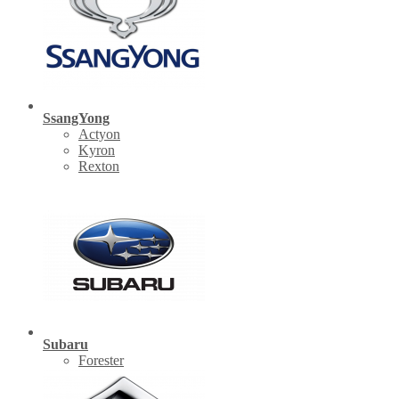
SsangYong
Actyon
Kyron
Rexton
Subaru
Forester