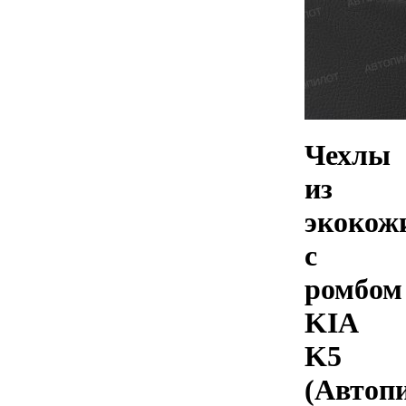
Чехлы
из
экокож
с
ромбом
KIA
K5
(Автоп