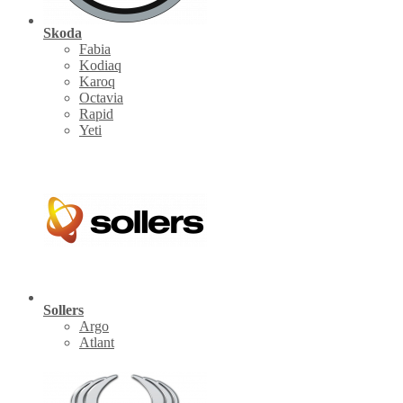
Skoda
Fabia
Kodiaq
Karoq
Octavia
Rapid
Yeti
Sollers
Argo
Atlant