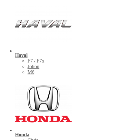
Haval
F7 / F7x
Jolion
M6
Honda