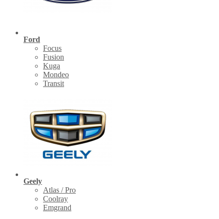
Ford
Focus
Fusion
Kuga
Mondeo
Transit
Geely
Atlas / Pro
Coolray
Emgrand