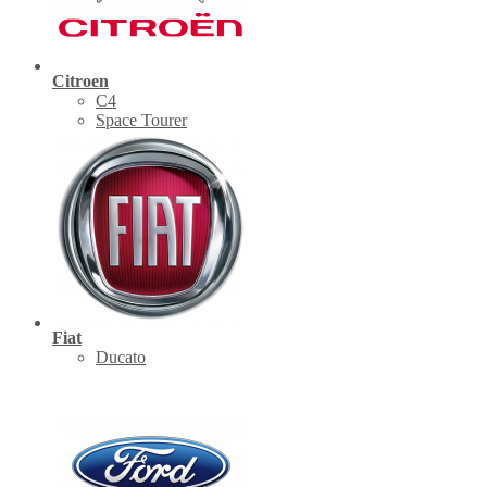
Citroen
C4
Space Tourer
Fiat
Ducato