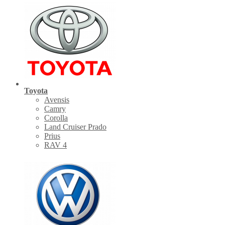
Toyota
Avensis
Camry
Corolla
Land Cruiser Prado
Prius
RAV 4