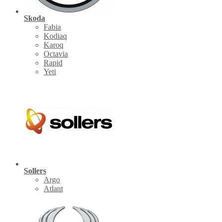
Skoda
Fabia
Kodiaq
Karoq
Octavia
Rapid
Yeti
Sollers
Argo
Atlant