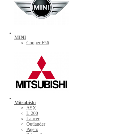
MINI
Cooper F56
Mitsubishi
ASX
L-200
Lancer
Outlander
Pajero