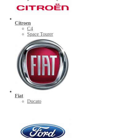
Citroen
C4
Space Tourer
Fiat
Ducato