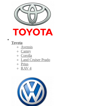
Toyota
Avensis
Camry
Corolla
Land Cruiser Prado
Prius
RAV 4