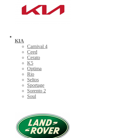
KIA
Carnival 4
Ceed
Cerato
K5
Optima
Rio
Seltos
Sportage
Sorento 2
Soul