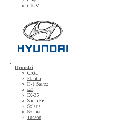
Civic
CR-V
Hyundai
Creta
Elantra
H-1 Starex
i40
IX-35
Santa Fe
Solaris
Sonata
Tucson