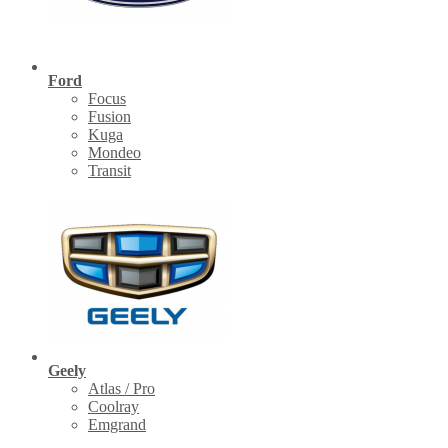
Ford
Focus
Fusion
Kuga
Mondeo
Transit
Geely
Atlas / Pro
Coolray
Emgrand