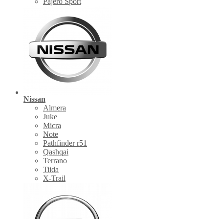
Pajero Sport
Nissan
Almera
Juke
Micra
Note
Pathfinder r51
Qashqai
Terrano
Tiida
X-Trail