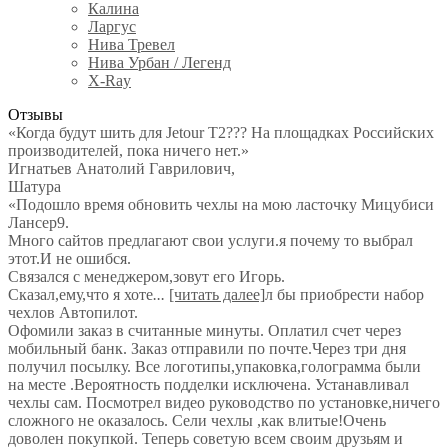
Калина
Ларгус
Нива Тревел
Нива Урбан / Легенд
X-Ray
Отзывы
«Когда будут шить для Jetour T2??? На площадках Российских
производителей, пока ничего нет.»
Игнатьев Анатолий Гаврилович
,
Шатура
«Подошло время обновить чехлы на мою ласточку Мицубиси
Лансер9.
Много сайтов предлагают свои услуги.я почему то выбрал
этот.И не ошибся.
Связался с менеджером,зовут его Игорь.
Сказал,ему,что я хоте
...
[читать далее]
л бы приобрести набор
чехлов Автопилот.
Офомили заказ в считанные минуты. Оплатил счет через
мобильный банк. Заказ отправили по почте.Через три дня
получил посылку. Все логотипы,упаковка,голограмма были
на месте .Вероятность подделки исключена. Устанавливал
чехлы сам. Посмотрел видео руководство по установке,ничего
сложного не оказалось. Сели чехлы ,как влитые!Очень
доволен покупкой. Теперь советую всем своим друзьям и