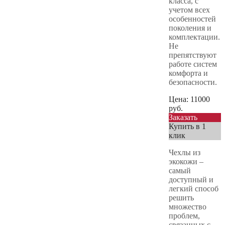
класса, с
учетом всех
особенностей
поколения и
комплектации.
Не
препятствуют
работе систем
комфорта и
безопасности.
Цена:
11000
руб.
Заказать
Купить в 1
клик
Чехлы из
экокожи –
самый
доступный и
легкий способ
решить
множество
проблем,
связанных с