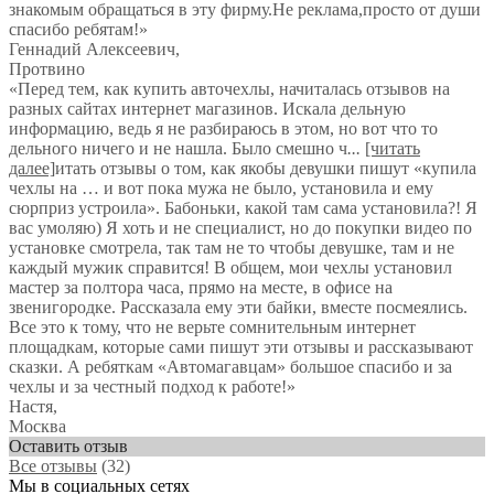
знакомым обращаться в эту фирму.Не реклама,просто от души
спасибо ребятам!
»
Геннадий Алексеевич
,
Протвино
«Перед тем, как купить авточехлы, начиталась отзывов на
разных сайтах интернет магазинов. Искала дельную
информацию, ведь я не разбираюсь в этом, но вот что то
дельного ничего и не нашла. Было смешно ч
...
[читать
далее]
итать отзывы о том, как якобы девушки пишут «купила
чехлы на … и вот пока мужа не было, установила и ему
сюрприз устроила». Бабоньки, какой там сама установила?! Я
вас умоляю) Я хоть и не специалист, но до покупки видео по
установке смотрела, так там не то чтобы девушке, там и не
каждый мужик справится! В общем, мои чехлы установил
мастер за полтора часа, прямо на месте, в офисе на
звенигородке. Рассказала ему эти байки, вместе посмеялись.
Все это к тому, что не верьте сомнительным интернет
площадкам, которые сами пишут эти отзывы и рассказывают
сказки. А ребяткам «Автомагавцам» большое спасибо и за
чехлы и за честный подход к работе!
»
Настя
,
Москва
Оставить отзыв
Все отзывы
(32)
Мы в социальных сетях