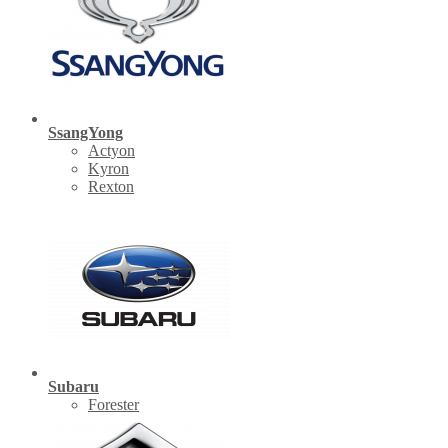
SsangYong
Actyon
Kyron
Rexton
Subaru
Forester