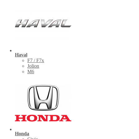
Haval
F7 / F7x
Jolion
M6
Honda