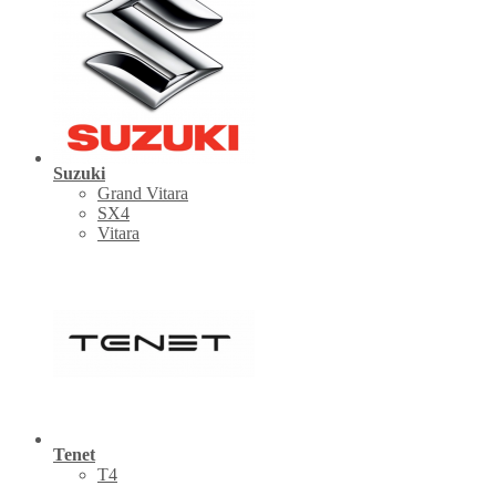
Suzuki
Grand Vitara
SX4
Vitara
Tenet
Т4