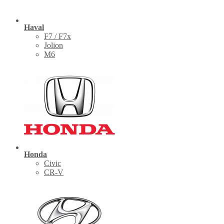
Haval
F7 / F7x
Jolion
M6
Honda
Civic
CR-V