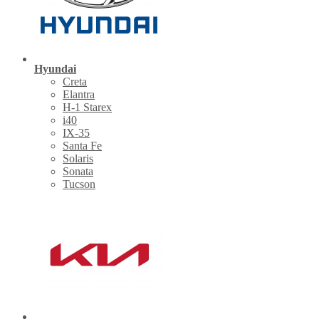
Hyundai
Creta
Elantra
H-1 Starex
i40
IX-35
Santa Fe
Solaris
Sonata
Tucson