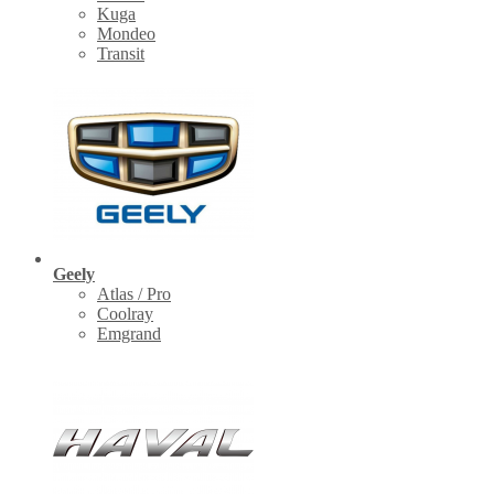
Kuga
Mondeo
Transit
Geely
Atlas / Pro
Coolray
Emgrand