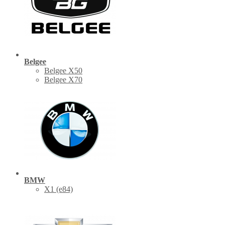
Belgee
Belgee X50
Belgee X70
BMW
X1 (е84)