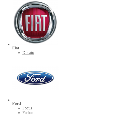
Fiat
Ducato
Ford
Focus
Fusion