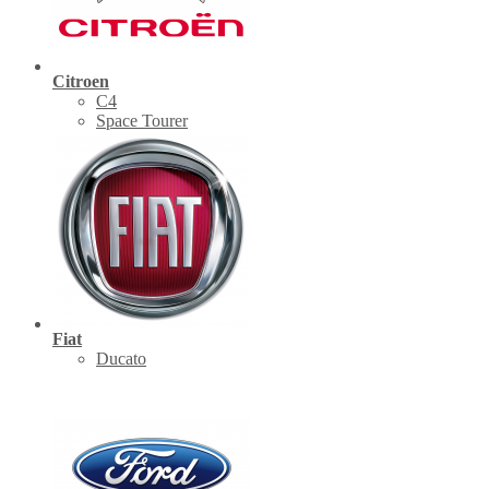
Citroen
C4
Space Tourer
Fiat
Ducato