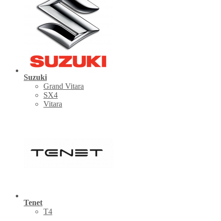
Suzuki
Grand Vitara
SX4
Vitara
Tenet
Т4