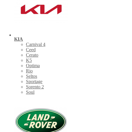
KIA
Carnival 4
Ceed
Cerato
K5
Optima
Rio
Seltos
Sportage
Sorento 2
Soul