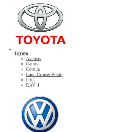
Toyota
Avensis
Camry
Corolla
Land Cruiser Prado
Prius
RAV 4