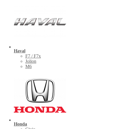
Haval
F7 / F7x
Jolion
M6
Honda