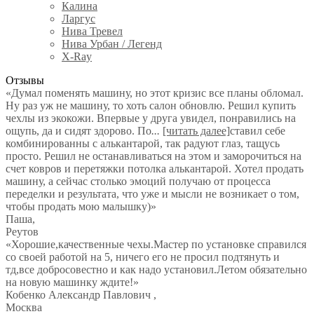
Калина
Ларгус
Нива Тревел
Нива Урбан / Легенд
X-Ray
Отзывы
«Думал поменять машину, но этот кризис все планы обломал.
Ну раз уж не машину, то хоть салон обновлю. Решил купить
чехлы из экокожи. Впервые у друга увидел, понравились на
ощупь, да и сидят здорово. По
...
[читать далее]
ставил себе
комбинированны с алькантарой, так радуют глаз, тащусь
просто. Решил не останавливаться на этом и заморочиться на
счет ковров и перетяжки потолка алькантарой. Хотел продать
машину, а сейчас столько эмоций получаю от процесса
переделки и результата, что уже и мысли не возникает о том,
чтобы продать мою малышку)
»
Паша
,
Реутов
«Хорошие,качественные чехы.Мастер по установке справился
со своей работой на 5, ничего его не просил подтянуть и
тд,все добросовестно и как надо установил.Летом обязательно
на новую машинку ждите!»
Кобенко Александр Павлович
,
Москва