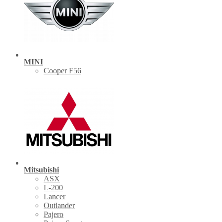
MINI
Cooper F56
Mitsubishi
ASX
L-200
Lancer
Outlander
Pajero