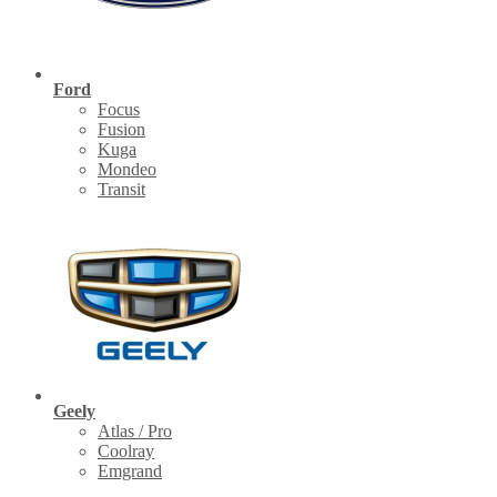
Ford
Focus
Fusion
Kuga
Mondeo
Transit
Geely
Atlas / Pro
Coolray
Emgrand