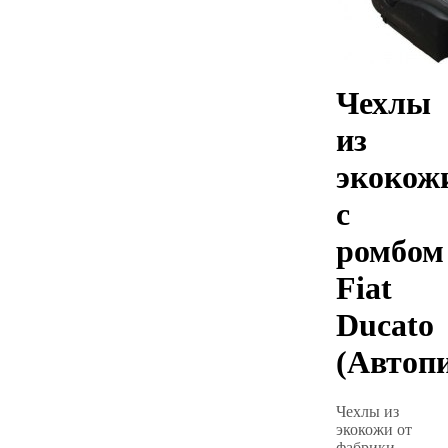
Чехлы
из
экокож
с
ромбом
Fiat
Ducato
(Автоп
Чехлы из
экокожи от
фабрики