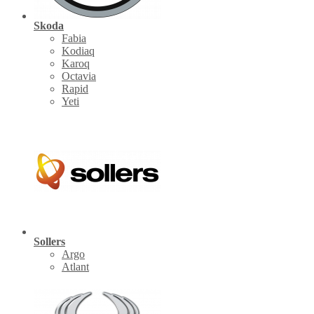
Skoda
Fabia
Kodiaq
Karoq
Octavia
Rapid
Yeti
Sollers
Argo
Atlant