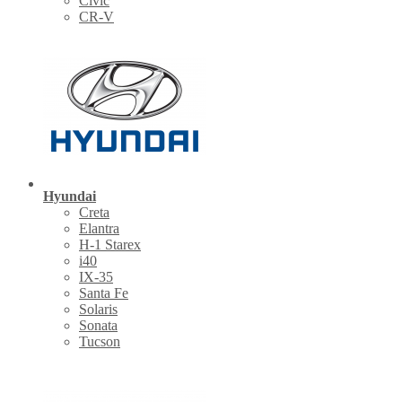
Civic
CR-V
Hyundai
Creta
Elantra
H-1 Starex
i40
IX-35
Santa Fe
Solaris
Sonata
Tucson