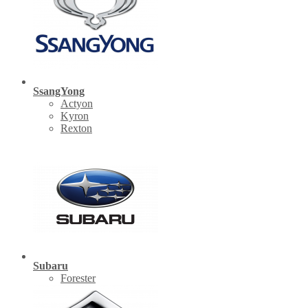
SsangYong
Actyon
Kyron
Rexton
Subaru
Forester