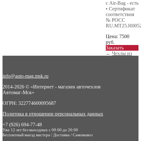
с Air-Bag - есть
• Сертификат
соответствия
№ РОСС
RU.МТ25.Н005
Цена:
7500
руб.
Заказать
←
Чехлы из
экокожи Fiat
Ducato
(фабри...
info@auto-mag.msk.ru
Чехлы из
экокожи Fiat
2014-2026 © «Интернет - магазин авточехлов
Ducato
Автомаг-Мск»
(фабри...
→
ОГРН: 322774600095687
Политика в отношении персональных данных
+7 (926) 694-77-48
Уже 12 лет без выходных с 09:00 до 20:00
Бесплатный выезд мастера / Доставка / Самовывоз