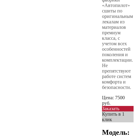
«Автопилот»
сшиты по
оригинальным
лекалам из
материалов
премиум
класса, с
учетом всех
особенностей
поколения и
комплектации.
Не
препятствуют
работе систем
комфорта и
безопасности.
Цена:
7500
руб.
Заказать
Купить в 1
клик
Модель: