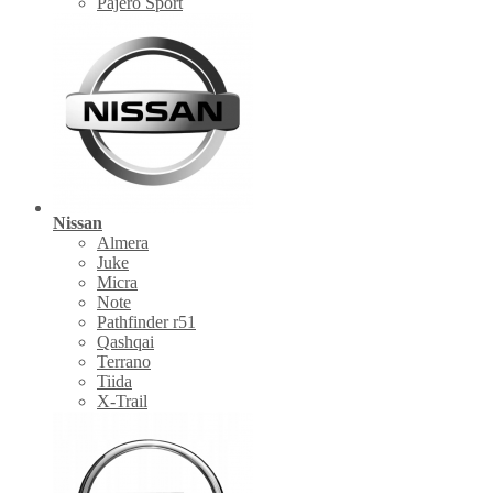
Pajero Sport
Nissan
Almera
Juke
Micra
Note
Pathfinder r51
Qashqai
Terrano
Tiida
X-Trail