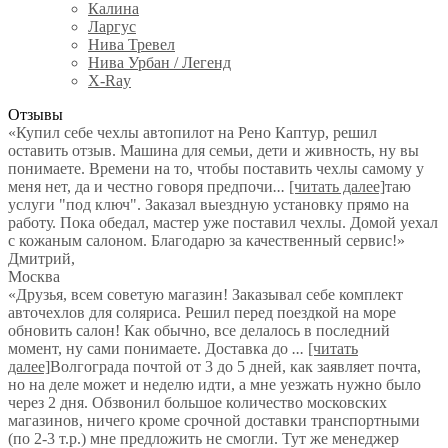
Калина
Ларгус
Нива Тревел
Нива Урбан / Легенд
X-Ray
Отзывы
«Купил себе чехлы автопилот на Рено Каптур, решил
оставить отзыв. Машина для семьи, дети и живность, ну вы
понимаете. Времени на то, чтобы поставить чехлы самому у
меня нет, да и честно говоря предпочи
...
[читать далее]
таю
услуги "под ключ". Заказал выездную установку прямо на
работу. Пока обедал, мастер уже поставил чехлы. Домой уехал
с кожаным салоном. Благодарю за качественный сервис!
»
Дмитрий
,
Москва
«Друзья, всем советую магазин! Заказывал себе комплект
авточехлов для соляриса. Решил перед поездкой на море
обновить салон! Как обычно, все делалось в последний
момент, ну сами понимаете. Доставка до
...
[читать
далее]
Волгограда почтой от 3 до 5 дней, как заявляет почта,
но на деле может и неделю идти, а мне уезжать нужно было
через 2 дня. Обзвонил большое количество московских
магазинов, ничего кроме срочной доставки транспортными
(по 2-3 т.р.) мне предложить не смогли. Тут же менеджер