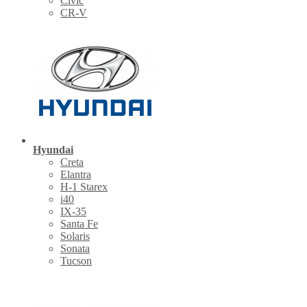
Civic
CR-V
Hyundai
Creta
Elantra
H-1 Starex
i40
IX-35
Santa Fe
Solaris
Sonata
Tucson