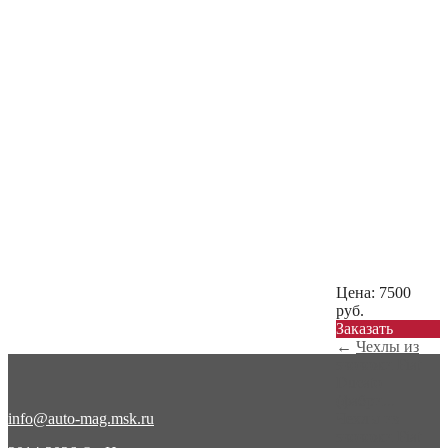
Цена:
7500
руб.
Заказать
←
Чехлы из
экокожи Fiat
Ducato
(фабри...
info@auto-mag.msk.ru
Чехлы из
экокожи Fiat