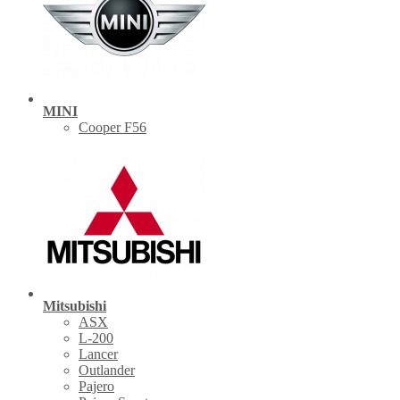
MINI
Cooper F56
Mitsubishi
ASX
L-200
Lancer
Outlander
Pajero