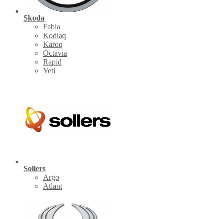
Skoda
Fabia
Kodiaq
Karoq
Octavia
Rapid
Yeti
Sollers
Argo
Atlant