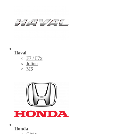
Haval
F7 / F7x
Jolion
M6
Honda