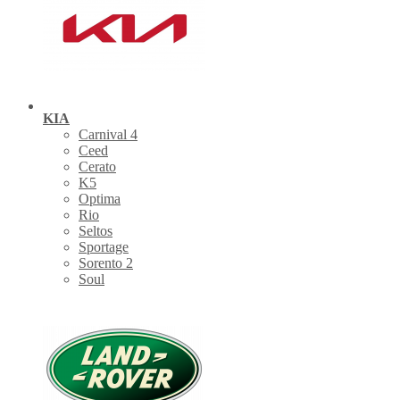
KIA
Carnival 4
Ceed
Cerato
K5
Optima
Rio
Seltos
Sportage
Sorento 2
Soul