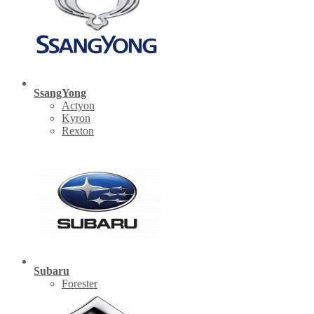
SsangYong
Actyon
Kyron
Rexton
Subaru
Forester