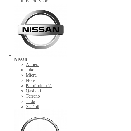
Pajero Sport
Nissan
Almera
Juke
Micra
Note
Pathfinder r51
Qashqai
Terrano
Tiida
X-Trail