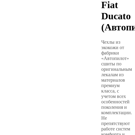
Fiat
Ducato
(Автоп
Чехлы из
экокожи от
фабрики
«Автопилот»
сшиты по
оригинальным
лекалам из
материалов
премиум
класса, с
учетом всех
особенностей
поколения и
комплектации.
Не
препятствуют
работе систем
комфорта и