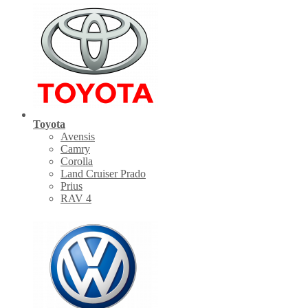
Toyota
Avensis
Camry
Corolla
Land Cruiser Prado
Prius
RAV 4