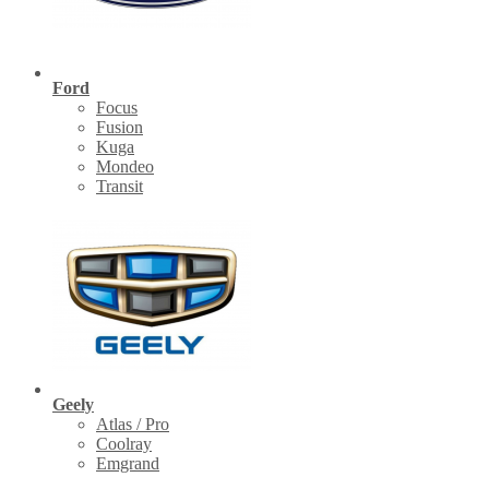
Ford
Focus
Fusion
Kuga
Mondeo
Transit
Geely
Atlas / Pro
Coolray
Emgrand