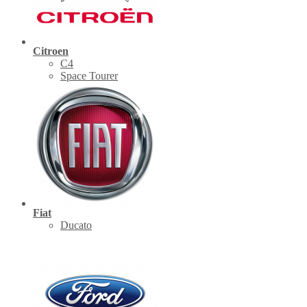
Citroen
C4
Space Tourer
Fiat
Ducato