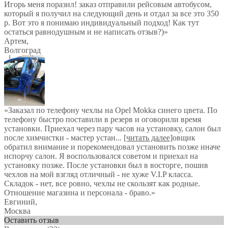
Игорь меня поразил! заказ отправили рейсовым автобусом,
который я получил на следующий день и отдал за все это 350
р. Вот это я понимаю индивидуальный подход! Как тут
остаться равнодушным и не написать отзыв?)
»
Артем
,
Волгоград
«Заказал по телефону чехлы на Opel Mokka синего цвета. По
телефону быстро поставили в резерв и оговорили время
установки. Приехал через пару часов на установку, салон был
после химчистки - мастер устан
...
[читать далее]
овщик
обратил внимание и порекомендовал установить позже иначе
испорчу салон. Я воспользовался советом и приехал на
установку позже. После установки был в восторге, пошив
чехлов на мой взгляд отличный - не хуже V.I.P класса.
Складок - нет, все ровно, чехлы не скользят как родные.
Отношение магазина и персонала - браво.
»
Евгиний
,
Москва
Оставить отзыв