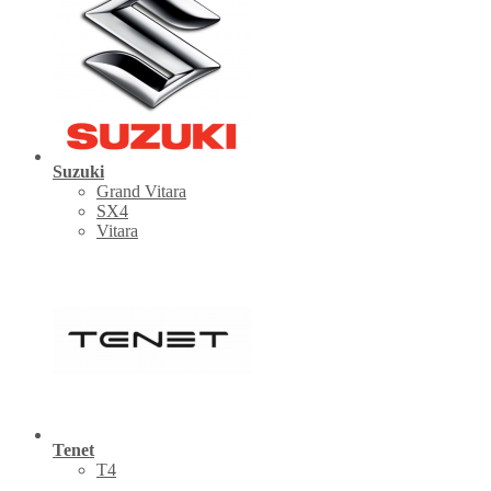
Suzuki
Grand Vitara
SX4
Vitara
Tenet
Т4