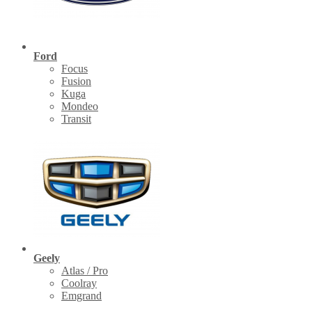
Ford
Focus
Fusion
Kuga
Mondeo
Transit
Geely
Atlas / Pro
Coolray
Emgrand