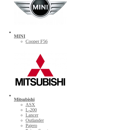
MINI
Cooper F56
Mitsubishi
ASX
L-200
Lancer
Outlander
Pajero