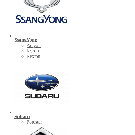
SsangYong
Actyon
Kyron
Rexton
Subaru
Forester