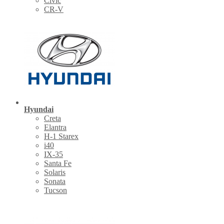
Civic
CR-V
Hyundai
Creta
Elantra
H-1 Starex
i40
IX-35
Santa Fe
Solaris
Sonata
Tucson