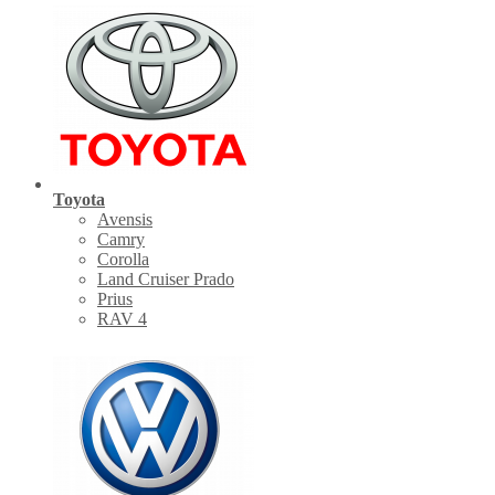
Toyota
Avensis
Camry
Corolla
Land Cruiser Prado
Prius
RAV 4