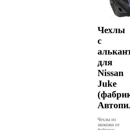
Чехлы
с
алькан
для
Nissan
Juke
(фабри
Автопи
Чехлы из
экокожи от
фабрики