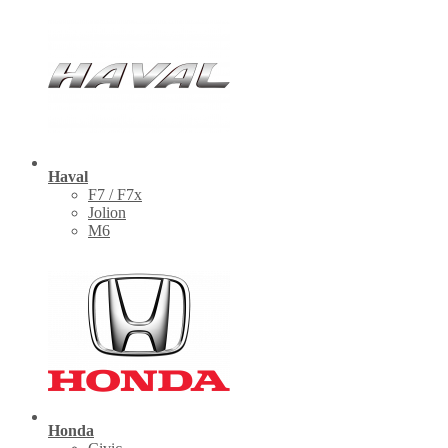
Haval
F7 / F7x
Jolion
M6
Honda