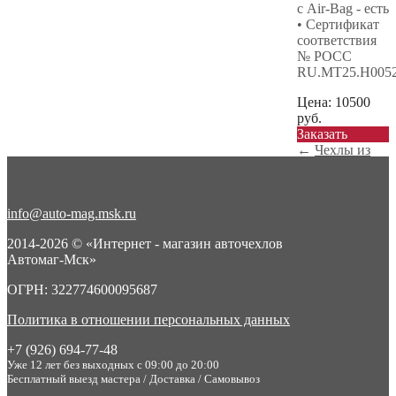
с Air-Bag - есть
• Сертификат
соответствия
№ РОСС
RU.МТ25.Н005
Цена:
10500
руб.
Заказать
←
Чехлы из
экокожи с
ромбом Nissan
Ju...
info@auto-mag.msk.ru
Чехлы из
экокожи с
2014-2026 © «Интернет - магазин авточехлов
ромбом Nissan
Автомаг-Мск»
Ju...
→
ОГРН: 322774600095687
Политика в отношении персональных данных
+7 (926) 694-77-48
Уже 12 лет без выходных с 09:00 до 20:00
Бесплатный выезд мастера / Доставка / Самовывоз