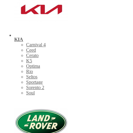
KIA
Carnival 4
Ceed
Cerato
K5
Optima
Rio
Seltos
Sportage
Sorento 2
Soul