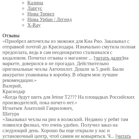
Калина
Ларгус
Нива Тревел
Нива Урбан / Легенд
X-Ray
Отзывы
«Приобрел авточехлы из экокожи для Киа Рио. Заказывал с
отправкой почтой до Краснодара. Изначально смутила полная
предоплата, ведь в сам неоднократно сталкивался с
кидаловом. Почитал отзывы о магазине
...
[читать далее]
на
маркете, доверился и не прогадал. Действительно
оригинальные чехлы Автопилот. Дошли за 5 дней. Были
аккуратно упакованы в коробку. В общем мои лучшие
рекомендации.
»
Валерий
,
Краснодар
«Когда будут шить для Jetour T2??? На площадках Российских
производителей, пока ничего нет.»
Игнатьев Анатолий Гаврилович
,
Шатура
«Заказывал чехлы на рио в волжский. Недавно у ребят там
появился филиал, что очень удобно. Получил заказ на
следующий день. Хорошо бы еще открыли у нас и
установочный центр, чтоб самим не ковыряться. Ч
...
[читать