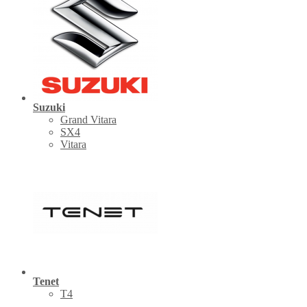
Suzuki
Grand Vitara
SX4
Vitara
Tenet
Т4