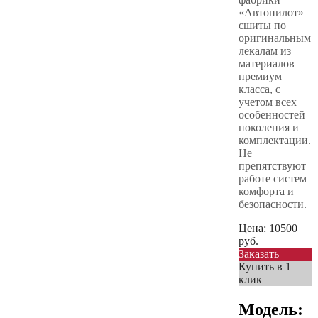
«Автопилот»
сшиты по
оригинальным
лекалам из
материалов
премиум
класса, с
учетом всех
особенностей
поколения и
комплектации.
Не
препятствуют
работе систем
комфорта и
безопасности.
Цена:
10500
руб.
Заказать
Купить в 1
клик
Модель: