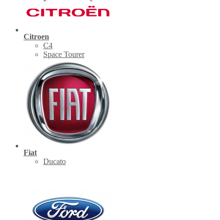
Citroen
C4
Space Tourer
Fiat
Ducato