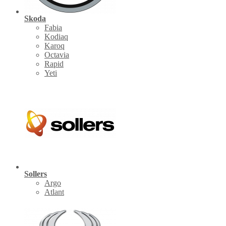
Skoda
Fabia
Kodiaq
Karoq
Octavia
Rapid
Yeti
Sollers
Argo
Atlant