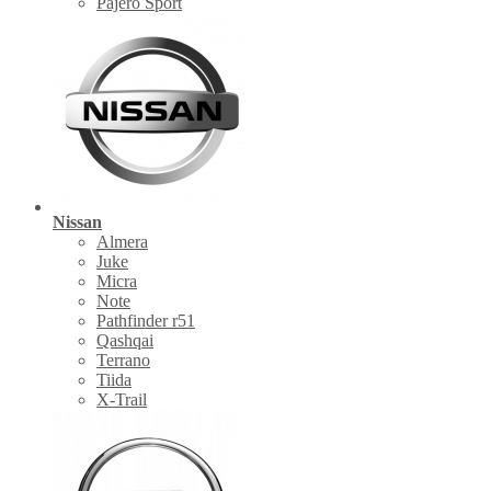
Pajero Sport
Nissan
Almera
Juke
Micra
Note
Pathfinder r51
Qashqai
Terrano
Tiida
X-Trail