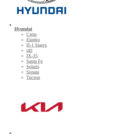
Hyundai
Creta
Elantra
H-1 Starex
i40
IX-35
Santa Fe
Solaris
Sonata
Tucson