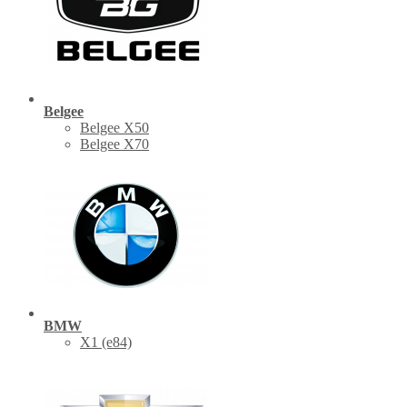
Belgee
Belgee X50
Belgee X70
BMW
X1 (е84)