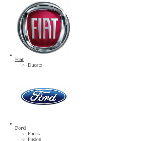
Fiat
Ducato
Ford
Focus
Fusion