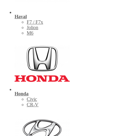
Haval
F7 / F7x
Jolion
M6
Honda
Civic
CR-V