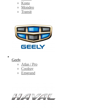
Kuga
Mondeo
Transit
Geely
Atlas / Pro
Coolray
Emgrand