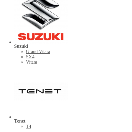
Suzuki
Grand Vitara
SX4
Vitara
Tenet
Т4