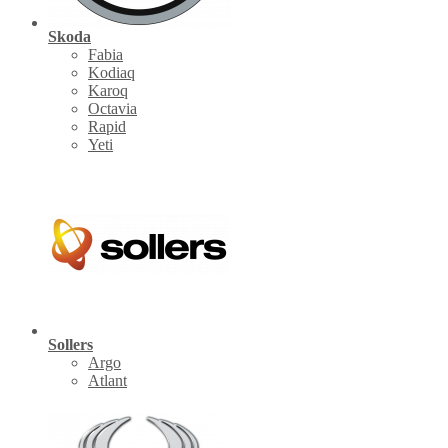
Skoda
Fabia
Kodiaq
Karoq
Octavia
Rapid
Yeti
Sollers
Argo
Atlant