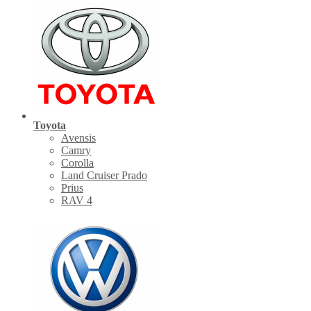
Toyota
Avensis
Camry
Corolla
Land Cruiser Prado
Prius
RAV 4