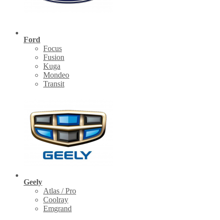
Ford
Focus
Fusion
Kuga
Mondeo
Transit
Geely
Atlas / Pro
Coolray
Emgrand