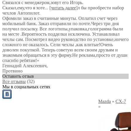
Связался с менеджером,зовут его Игорь.
Сказал,ему,что я хоте
...
[читать далее]
л бы приобрести набор
чехлов Автопилот.
Офомили заказ в считанные минуты. Оплатил счет через
мобильный банк. Заказ отправили по почте.Через три дня
получил посылку. Все логотипы,упаковка,голограмма были
на месте .Вероятность подделки исключена. Устанавливал
чехлы сам. Посмотрел видео руководство по установке,ничего
сложного не оказалось. Сели чехлы ,как влитые!Очень
доволен покупкой. Теперь советую всем своим друзьям и
знакомым обращаться в эту фирму.Не реклама,просто от души
спасибо ребятам!
»
Геннадий Алексеевич
,
Протвино
Оставить отзыв
Все отзывы
(32)
Мы в социальных сетях
Mazda
»
CX-7
»