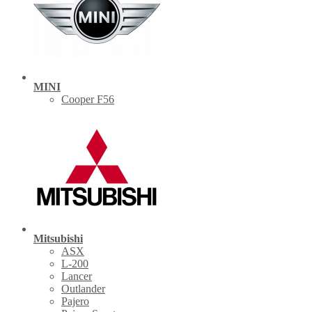
MINI
Cooper F56
Mitsubishi
ASX
L-200
Lancer
Outlander
Pajero