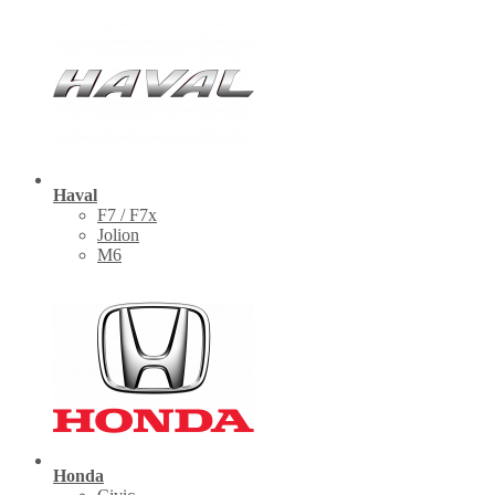
Haval
F7 / F7x
Jolion
M6
Honda