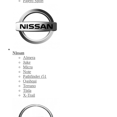
Pajero Sport
Nissan
Almera
Juke
Micra
Note
Pathfinder r51
Qashqai
Terrano
Tiida
X-Trail