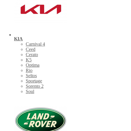
KIA
Carnival 4
Ceed
Cerato
K5
Optima
Rio
Seltos
Sportage
Sorento 2
Soul