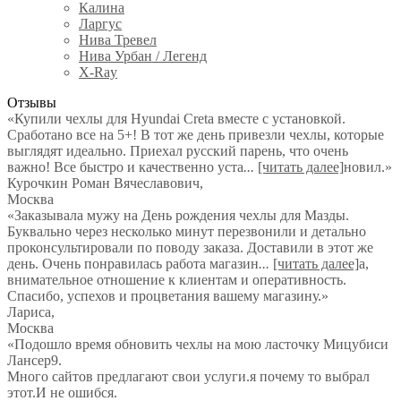
Калина
Ларгус
Нива Тревел
Нива Урбан / Легенд
X-Ray
Отзывы
«Купили чехлы для Hyundai Creta вместе с установкой.
Сработано все на 5+! В тот же день привезли чехлы, которые
выглядят идеально. Приехал русский парень, что очень
важно! Все быстро и качественно уста
...
[читать далее]
новил.
»
Курочкин Роман Вячеславович
,
Москва
«Заказывала мужу на День рождения чехлы для Мазды.
Буквально через несколько минут перезвонили и детально
проконсультировали по поводу заказа. Доставили в этот же
день. Очень понравилась работа магазин
...
[читать далее]
а,
внимательное отношение к клиентам и оперативность.
Спасибо, успехов и процветания вашему магазину.
»
Лариса
,
Москва
«Подошло время обновить чехлы на мою ласточку Мицубиси
Лансер9.
Много сайтов предлагают свои услуги.я почему то выбрал
этот.И не ошибся.