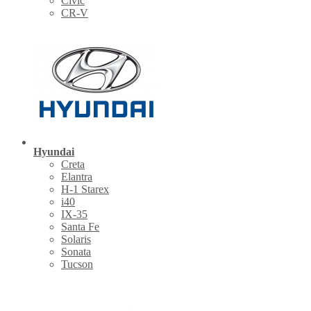
Civic
CR-V
Hyundai
Creta
Elantra
H-1 Starex
i40
IX-35
Santa Fe
Solaris
Sonata
Tucson