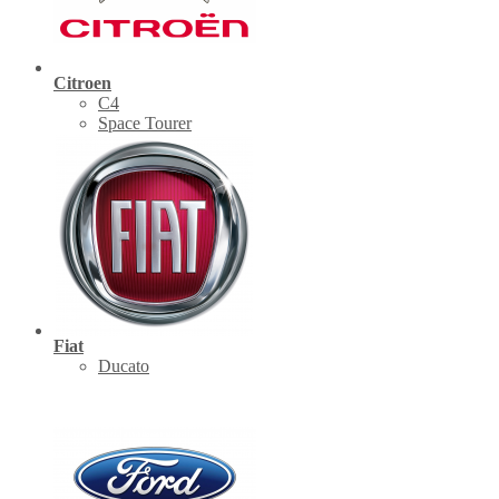
Citroen
C4
Space Tourer
Fiat
Ducato