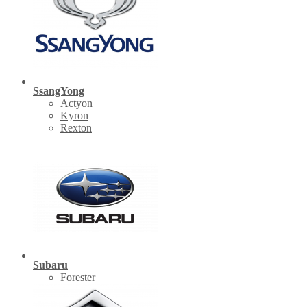
SsangYong
Actyon
Kyron
Rexton
Subaru
Forester