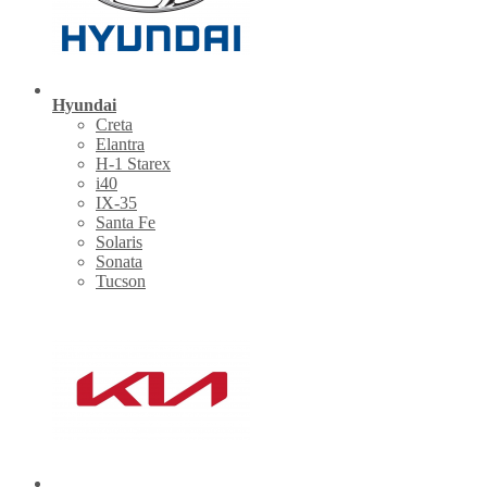
Hyundai
Creta
Elantra
H-1 Starex
i40
IX-35
Santa Fe
Solaris
Sonata
Tucson