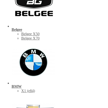
Belgee
Belgee X50
Belgee X70
BMW
X1 (е84)