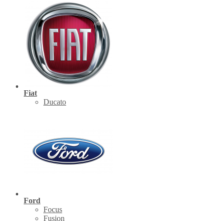
Fiat
Ducato
Ford
Focus
Fusion