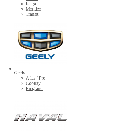
Kuga
Mondeo
Transit
Geely
Atlas / Pro
Coolray
Emgrand