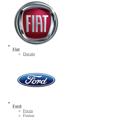
Fiat
Ducato
Ford
Focus
Fusion