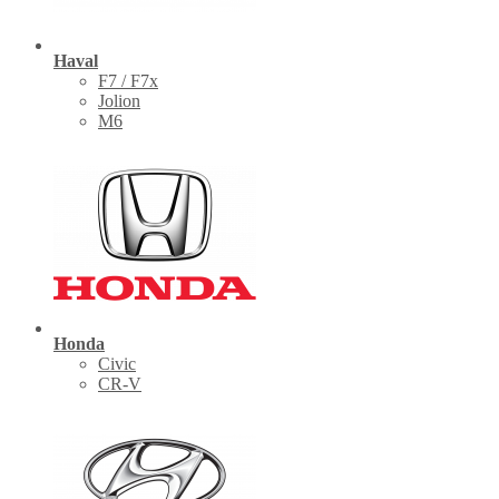
Haval
F7 / F7x
Jolion
M6
Honda
Civic
CR-V