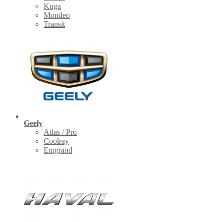
Kuga
Mondeo
Transit
Geely
Atlas / Pro
Coolray
Emgrand