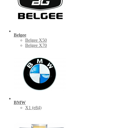
Belgee
Belgee X50
Belgee X70
BMW
X1 (е84)