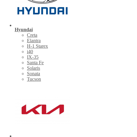
Hyundai
Creta
Elantra
H-1 Starex
i40
IX-35
Santa Fe
Solaris
Sonata
Tucson