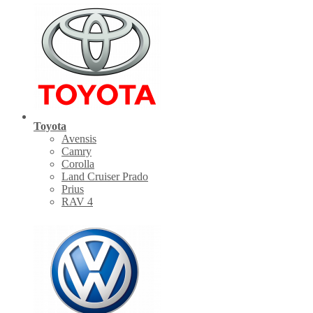
Toyota
Avensis
Camry
Corolla
Land Cruiser Prado
Prius
RAV 4