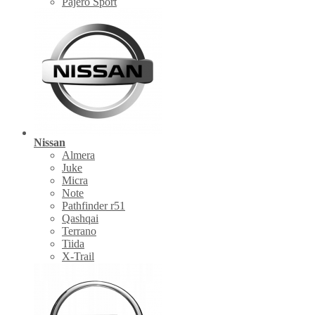
Pajero Sport
Nissan
Almera
Juke
Micra
Note
Pathfinder r51
Qashqai
Terrano
Tiida
X-Trail