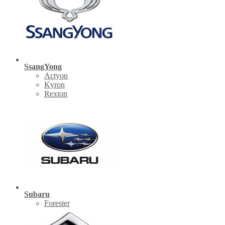
SsangYong
Actyon
Kyron
Rexton
Subaru
Forester