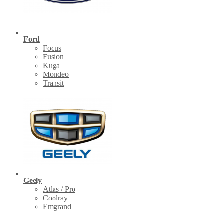
Ford
Focus
Fusion
Kuga
Mondeo
Transit
Geely
Atlas / Pro
Coolray
Emgrand