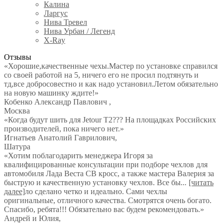
Калина
Ларгус
Нива Тревел
Нива Урбан / Легенд
X-Ray
Отзывы
«Хорошие,качественные чехы.Мастер по установке справился
со своей работой на 5, ничего его не просил подтянуть и
тд,все добросовестно и как надо установил.Летом обязательно
на новую машинку ждите!»
Кобенко Александр Павлович
,
Москва
«Когда будут шить для Jetour T2??? На площадках Российских
производителей, пока ничего нет.»
Игнатьев Анатолий Гаврилович
,
Шатура
«Хотим поблагодарить менеджера Игоря за
квалифицированные консультации при подборе чехлов для
автомобиля Лада Веста СВ кросс, а также мастера Валерия за
быструю и качественную установку чехлов. Все бы
...
[читать
далее]
ло сделано четко и идеально. Сами чехлы
оригинальные, отличного качества. Смотрятся очень богато.
Спасибо, ребята!!! Обязательно вас будем рекомендовать.
»
Андрей и Юлия
,