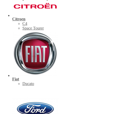
Citroen
C4
Space Tourer
Fiat
Ducato