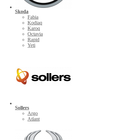
Skoda
Fabia
Kodiaq
Karoq
Octavia
Rapid
Yeti
Sollers
Argo
Atlant