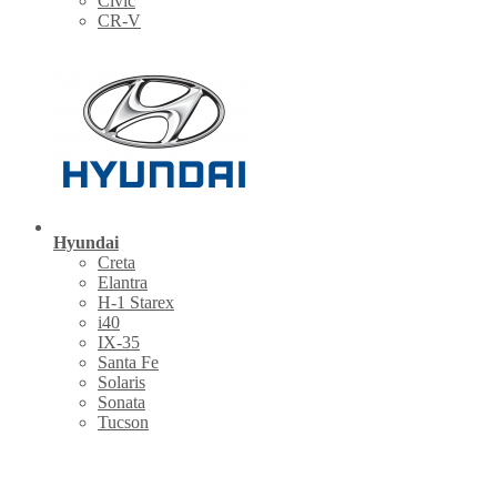
Civic
CR-V
Hyundai
Creta
Elantra
H-1 Starex
i40
IX-35
Santa Fe
Solaris
Sonata
Tucson