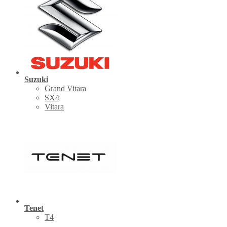
Suzuki
Grand Vitara
SX4
Vitara
Tenet
Т4