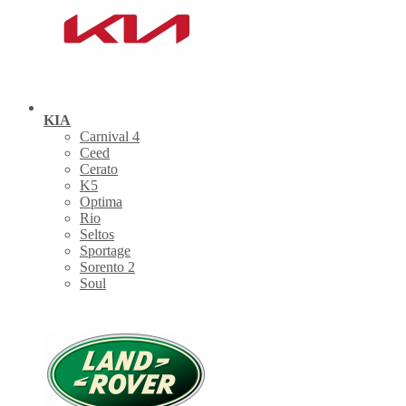
KIA
Carnival 4
Ceed
Cerato
K5
Optima
Rio
Seltos
Sportage
Sorento 2
Soul