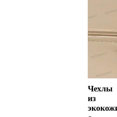
Чехлы
из
экокож