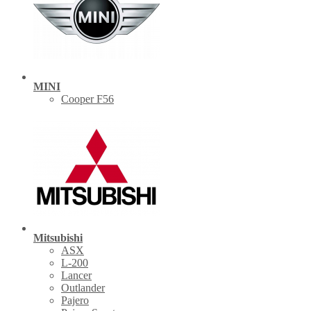
MINI
Cooper F56
Mitsubishi
ASX
L-200
Lancer
Outlander
Pajero