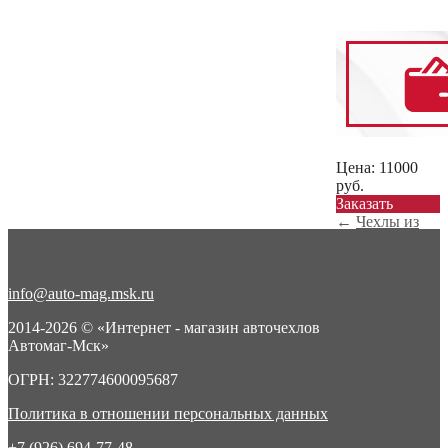
Цена:
11000
руб.
Заказать
←
Чехлы из
экокожи
Chevrolet
Lachetti...
info@auto-mag.msk.ru
Чехлы из
экокожи
2014-2026 © «Интернет - магазин авточехлов
Chevrolet
Автомаг-Мск»
Lachetti...
→
ОГРН: 322774600095687
Политика в отношении персональных данных
+7 (926) 694-77-48