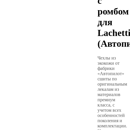
с
ромбом
для
Lachett
(Автоп
Чехлы из
экокожи от
фабрики
«Автопилот»
сшиты по
оригинальным
лекалам из
материалов
премиум
класса, с
учетом всех
особенностей
поколения и
комплектации.