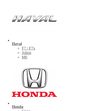
Haval
F7 / F7x
Jolion
M6
Honda