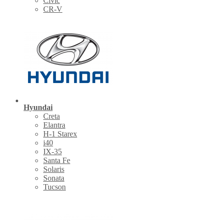
Civic
CR-V
Hyundai
Creta
Elantra
H-1 Starex
i40
IX-35
Santa Fe
Solaris
Sonata
Tucson