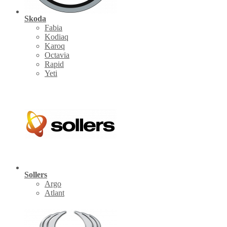
Skoda
Fabia
Kodiaq
Karoq
Octavia
Rapid
Yeti
Sollers
Argo
Atlant