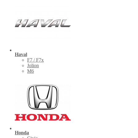
Haval
F7 / F7x
Jolion
M6
Honda