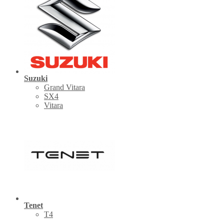
Suzuki
Grand Vitara
SX4
Vitara
Tenet
Т4