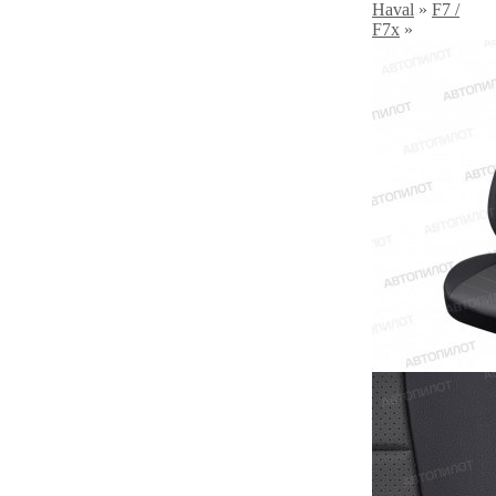
Haval
»
F7 /
F7x
»