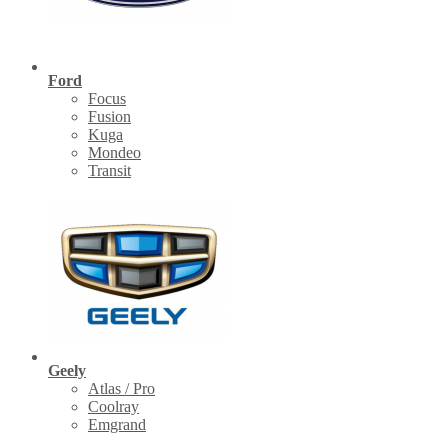
Ford
Focus
Fusion
Kuga
Mondeo
Transit
Geely
Atlas / Pro
Coolray
Emgrand