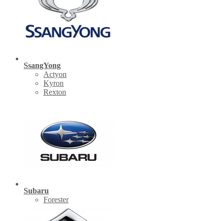
SsangYong
Actyon
Kyron
Rexton
Subaru
Forester