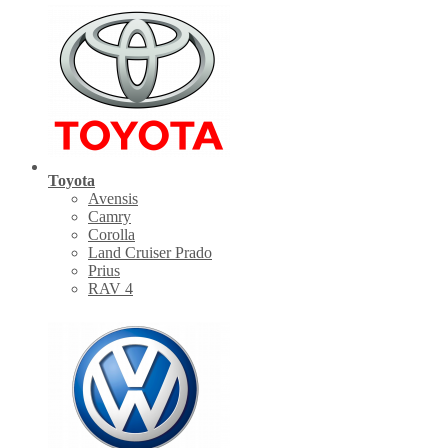
Toyota
Avensis
Camry
Corolla
Land Cruiser Prado
Prius
RAV 4