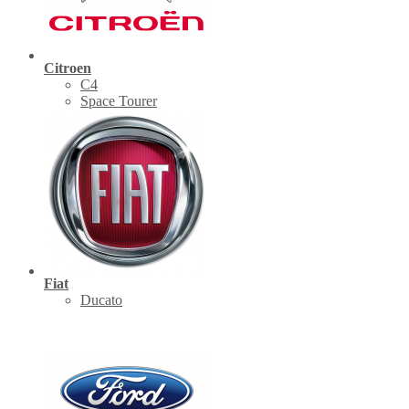
Citroen
C4
Space Tourer
Fiat
Ducato