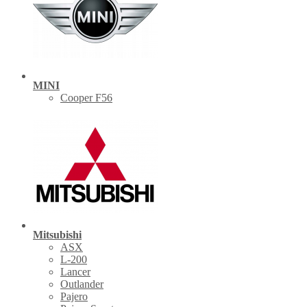
MINI
Cooper F56
Mitsubishi
ASX
L-200
Lancer
Outlander
Pajero