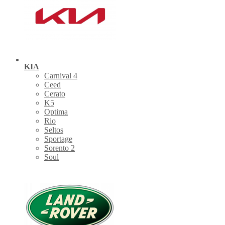
KIA
Carnival 4
Ceed
Cerato
K5
Optima
Rio
Seltos
Sportage
Sorento 2
Soul