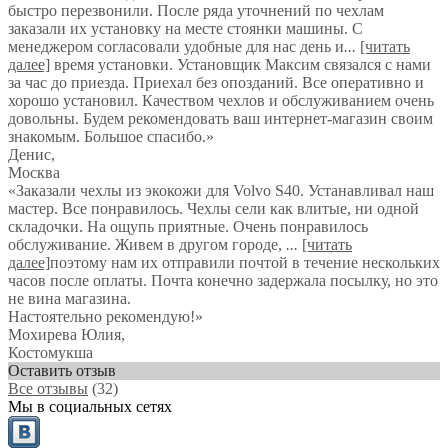
быстро перезвонили. После ряда уточнений по чехлам
заказали их установку на месте стоянки машины. С
менеджером согласовали удобные для нас день и
...
[читать
далее]
время установки. Установщик Максим связался с нами
за час до приезда. Приехал без опозданий. Все оперативно и
хорошо установил. Качеством чехлов и обслуживанием очень
довольны. Будем рекомендовать ваш интернет-магазин своим
знакомым. Большое спасибо.
»
Денис
,
Москва
«Заказали чехлы из экокожи для Volvo S40. Устанавливал наш
мастер. Все понравилось. Чехлы сели как влитые, ни одной
складочки. На ощупь приятные. Очень понравилось
обслуживание. Живем в другом городе,
...
[читать
далее]
поэтому нам их отправили почтой в течение нескольких
часов после оплаты. Почта конечно задержала посылку, но это
не вина магазина.
Настоятельно рекомендую!
»
Мохирева Юлия
,
Костомукша
Оставить отзыв
Все отзывы
(32)
Мы в социальных сетях