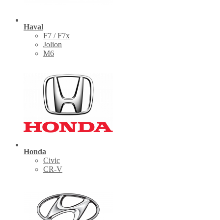
Haval
F7 / F7x
Jolion
M6
Honda
Civic
CR-V