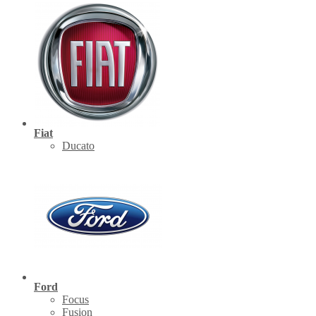
Fiat
Ducato
Ford
Focus
Fusion