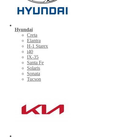
Hyundai
Creta
Elantra
H-1 Starex
i40
IX-35
Santa Fe
Solaris
Sonata
Tucson