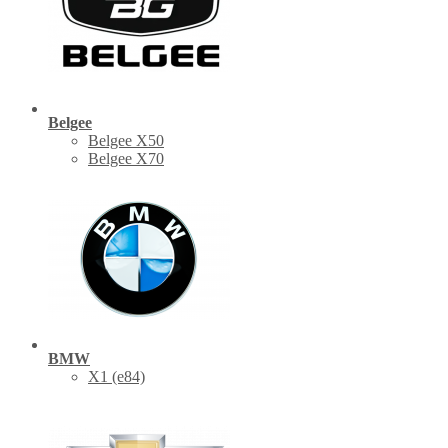
Belgee
Belgee X50
Belgee X70
BMW
X1 (е84)