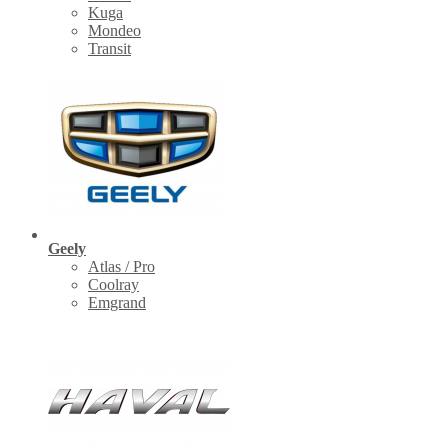
Kuga
Mondeo
Transit
Geely
Atlas / Pro
Coolray
Emgrand