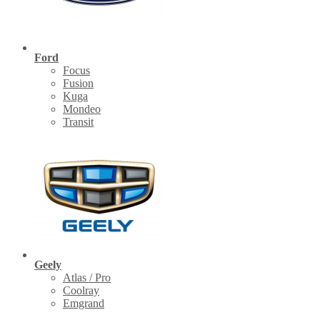
Ford
Focus
Fusion
Kuga
Mondeo
Transit
Geely
Atlas / Pro
Coolray
Emgrand