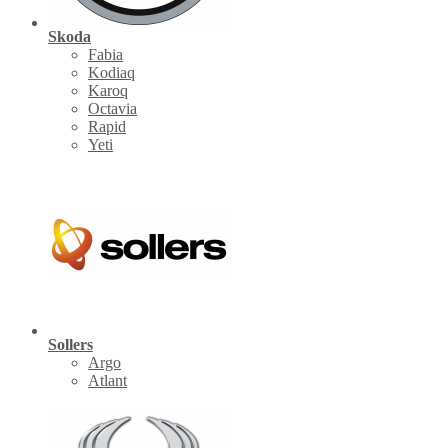
Skoda
Fabia
Kodiaq
Karoq
Octavia
Rapid
Yeti
Sollers
Argo
Atlant