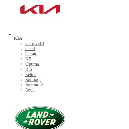
KIA
Carnival 4
Ceed
Cerato
K5
Optima
Rio
Seltos
Sportage
Sorento 2
Soul