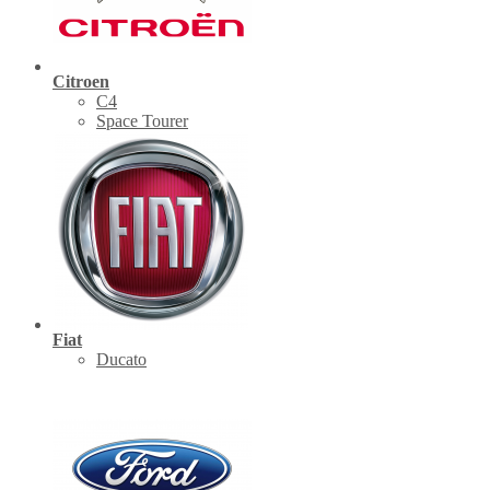
Citroen
C4
Space Tourer
Fiat
Ducato