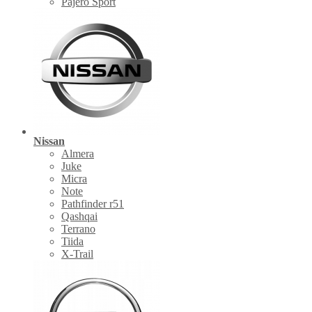
Pajero Sport
Nissan
Almera
Juke
Micra
Note
Pathfinder r51
Qashqai
Terrano
Tiida
X-Trail