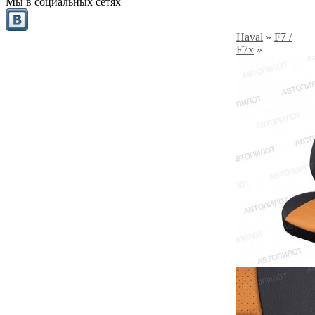
Мы в социальных сетях
Haval
»
F7 /
F7x
»