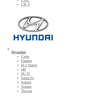
Civic
CR-V
Hyundai
Creta
Elantra
H-1 Starex
i40
IX-35
Santa Fe
Solaris
Sonata
Tucson