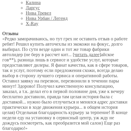
Калина
Ларгус
Нива Тревел
Нива Урбан / Легенд
X-Ray
Отзывы
«Редко заморачиваюсь, но тут грех не оставить отзыв о работе
ребят! Решил купить авточехлы из экокожи на фокус, долго
выбирал. По сути везде один и тот же товар фабрики
автолидер (не беру в рассчет кит
...
[читать далее]
айское
гов**), разница лишь в сервисе и удобстве услуг, которые
предоставляют дилеры. Я фанат качества, как в сфере товаров,
так и услуг, поэтому если предложения схожи, всегда делаю
выбор в сторону лучшего сервиса и оперативной работы.
Оставил заявку на перезвон, перезвонили в течении пары
минут! Здорово! Получил качественную консультацию,
заказал, а т.к. делал его в первой половине дня, уже к вечеру
бесплатно доставили, правда там целая история была с
доставкой... нужно было отлучиться и менялся адрес доставки
практически в ходе движения курьера... в общем история
целая) Отдельная благодарность курьеру за терпение! В конце
недели еду на установку в сервисный центр, уж жду не
дождусь посмотреть, как преобразится мой салон) Еще раз
благодарю!
»