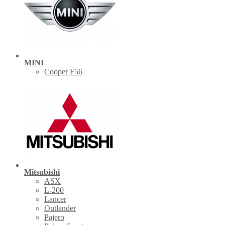
MINI
Cooper F56
Mitsubishi
ASX
L-200
Lancer
Outlander
Pajero