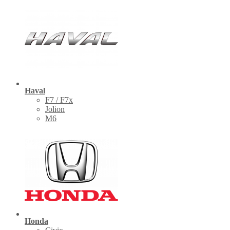
Haval
F7 / F7x
Jolion
M6
Honda