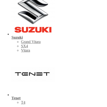
Suzuki
Grand Vitara
SX4
Vitara
Tenet
Т4