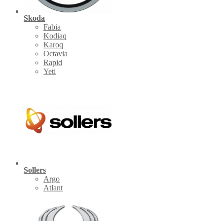
Skoda
Fabia
Kodiaq
Karoq
Octavia
Rapid
Yeti
Sollers
Argo
Atlant