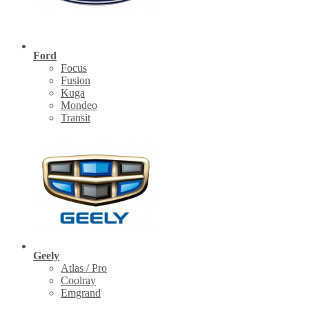
Ford
Focus
Fusion
Kuga
Mondeo
Transit
Geely
Atlas / Pro
Coolray
Emgrand