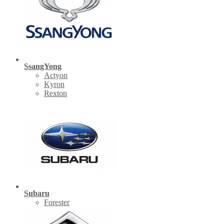
SsangYong
Actyon
Kyron
Rexton
Subaru
Forester