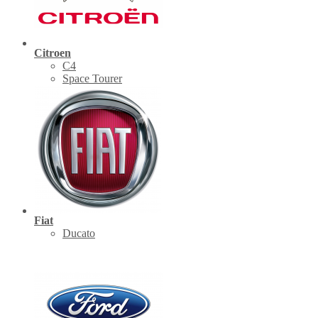
Citroen
C4
Space Tourer
Fiat
Ducato