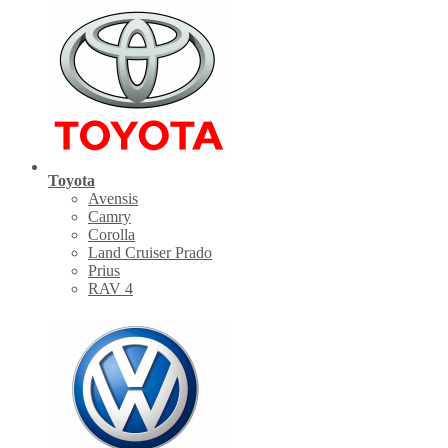
Toyota
Avensis
Camry
Corolla
Land Cruiser Prado
Prius
RAV 4