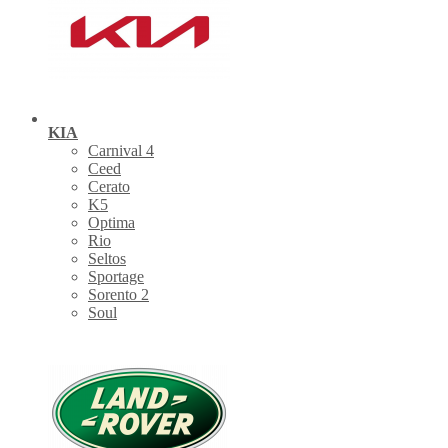
KIA
Carnival 4
Ceed
Cerato
K5
Optima
Rio
Seltos
Sportage
Sorento 2
Soul