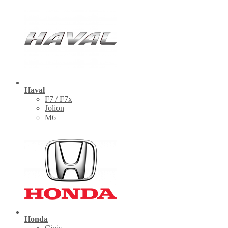
Haval
F7 / F7x
Jolion
M6
Honda