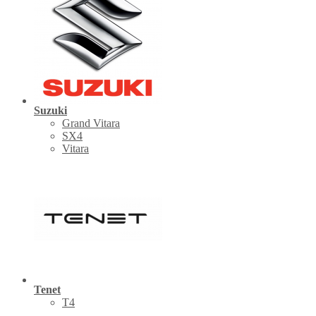
Suzuki
Grand Vitara
SX4
Vitara
Tenet
Т4