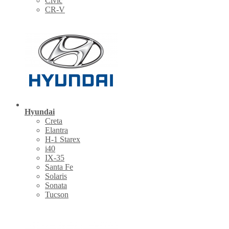
Civic
CR-V
Hyundai
Creta
Elantra
H-1 Starex
i40
IX-35
Santa Fe
Solaris
Sonata
Tucson