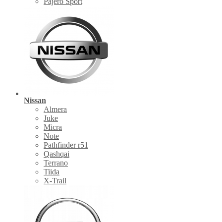
Pajero Sport
Nissan
Almera
Juke
Micra
Note
Pathfinder r51
Qashqai
Terrano
Tiida
X-Trail