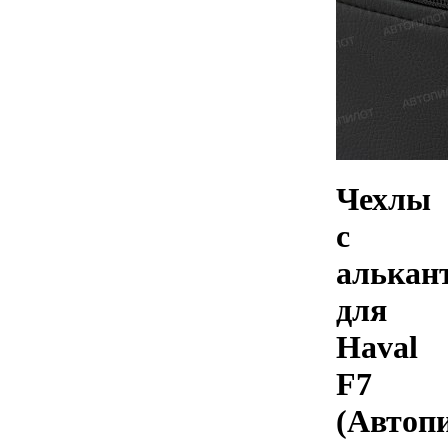
Чехлы
с
алькан
для
Haval
F7
(Автоп