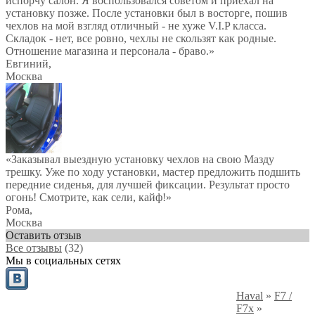
испорчу салон. Я воспользовался советом и приехал на
установку позже. После установки был в восторге, пошив
чехлов на мой взгляд отличный - не хуже V.I.P класса.
Складок - нет, все ровно, чехлы не скользят как родные.
Отношение магазина и персонала - браво.
»
Евгиний
,
Москва
«Заказывал выездную установку чехлов на свою Мазду
трешку. Уже по ходу установки, мастер предложить подшить
передние сиденья, для лучшей фиксации. Результат просто
огонь! Смотрите, как сели, кайф!»
Рома
,
Москва
Оставить отзыв
Все отзывы
(32)
Мы в социальных сетях
Haval
»
F7 /
F7x
»