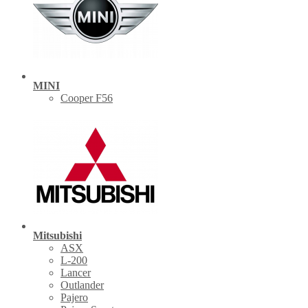
MINI
Cooper F56
Mitsubishi
ASX
L-200
Lancer
Outlander
Pajero