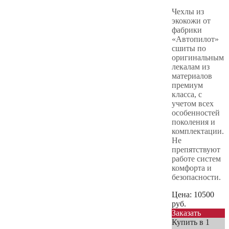
Чехлы из
экокожи от
фабрики
«Автопилот»
сшиты по
оригинальным
лекалам из
материалов
премиум
класса, с
учетом всех
особенностей
поколения и
комплектации.
Не
препятствуют
работе систем
комфорта и
безопасности.
Цена:
10500
руб.
Заказать
Купить в 1