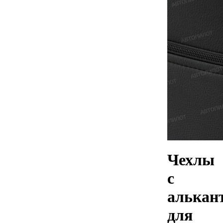
Чехлы
с
алькан
для