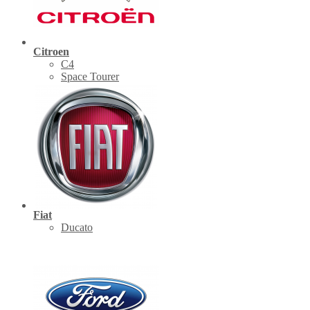
Citroen
C4
Space Tourer
Fiat
Ducato