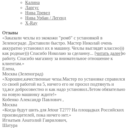
Калина
Ларгус
Нива Тревел
Нива Урбан / Легенд
X-Ray
Отзывы
«Заказали чехлы из экокожи "ромб" с установкой в
Зеленограде. Доставили быстро. Мастер Николай очень
аккуратно установил их в машину. Чехлы выглядят классно)))
как родные))) Спасибо Николаю за сделанну
...
[читать далее]
ю
работу. Спасибо магазину за внимательное отношение к
клиентам.
»
Елена
,
Москва (Зеленоград)
«Хорошие,качественные чехы.Мастер по установке справился
со своей работой на 5, ничего его не просил подтянуть и
тд,все добросовестно и как надо установил.Летом обязательно
на новую машинку ждите!»
Кобенко Александр Павлович
,
Москва
«Когда будут шить для Jetour T2??? На площадках Российских
производителей, пока ничего нет.»
Игнатьев Анатолий Гаврилович
,
Шатура