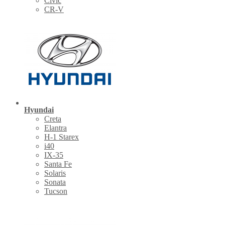
Civic
CR-V
Hyundai
Creta
Elantra
H-1 Starex
i40
IX-35
Santa Fe
Solaris
Sonata
Tucson