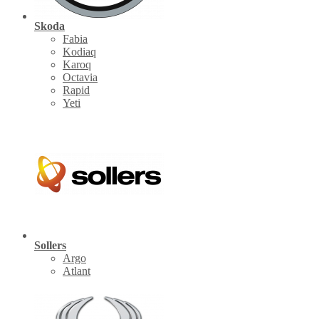
Skoda
Fabia
Kodiaq
Karoq
Octavia
Rapid
Yeti
Sollers
Argo
Atlant