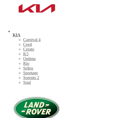
KIA
Carnival 4
Ceed
Cerato
K5
Optima
Rio
Seltos
Sportage
Sorento 2
Soul