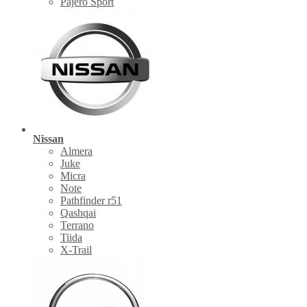
Pajero Sport
Nissan
Almera
Juke
Micra
Note
Pathfinder r51
Qashqai
Terrano
Tiida
X-Trail