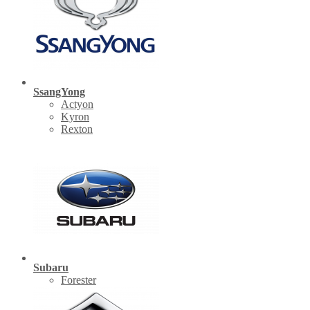
SsangYong
Actyon
Kyron
Rexton
Subaru
Forester