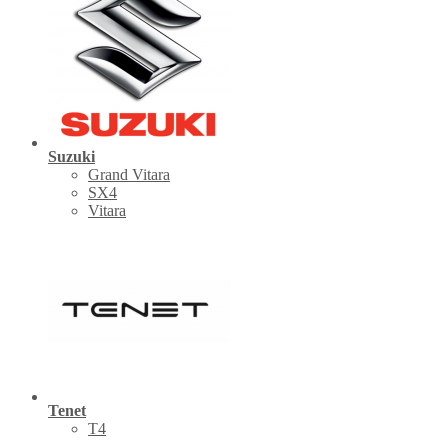
Suzuki
Grand Vitara
SX4
Vitara
Tenet
Т4