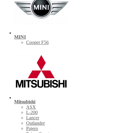
MINI
Cooper F56
Mitsubishi
ASX
L-200
Lancer
Outlander
Pajero