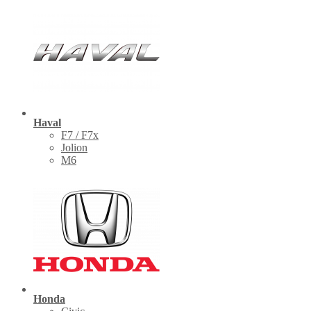
Haval
F7 / F7x
Jolion
M6
Honda