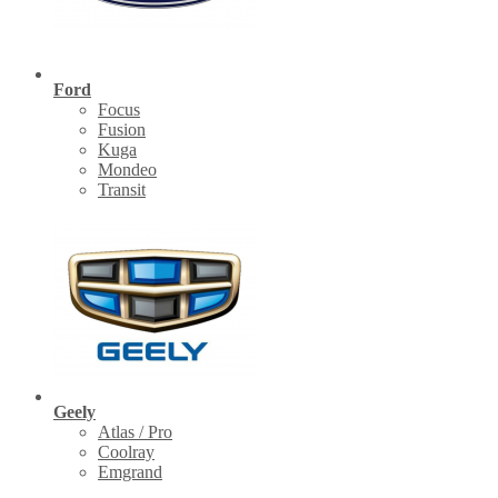
Ford
Focus
Fusion
Kuga
Mondeo
Transit
Geely
Atlas / Pro
Coolray
Emgrand