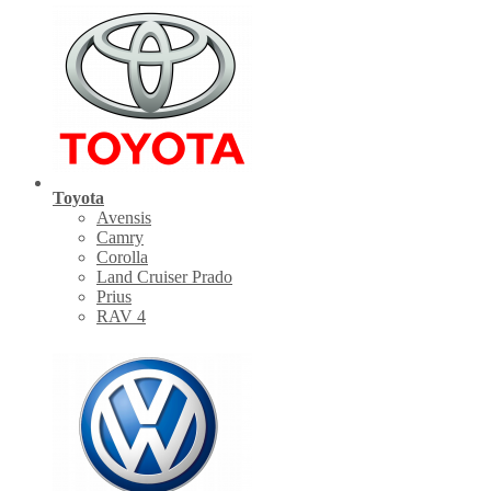
Toyota
Avensis
Camry
Corolla
Land Cruiser Prado
Prius
RAV 4