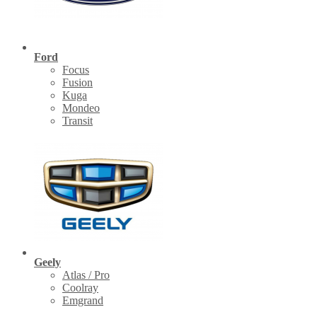
Ford
Focus
Fusion
Kuga
Mondeo
Transit
Geely
Atlas / Pro
Coolray
Emgrand