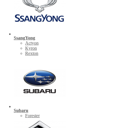
SsangYong
Actyon
Kyron
Rexton
Subaru
Forester