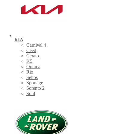
KIA
Carnival 4
Ceed
Cerato
K5
Optima
Rio
Seltos
Sportage
Sorento 2
Soul