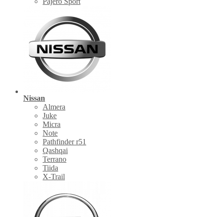
Pajero Sport
Nissan
Almera
Juke
Micra
Note
Pathfinder r51
Qashqai
Terrano
Tiida
X-Trail