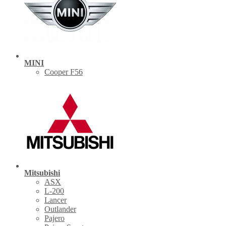
MINI
Cooper F56
Mitsubishi
ASX
L-200
Lancer
Outlander
Pajero