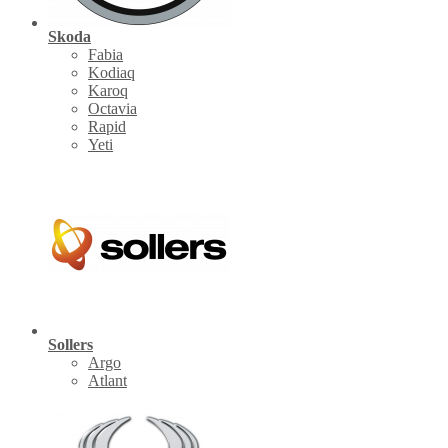
Skoda
Fabia
Kodiaq
Karoq
Octavia
Rapid
Yeti
Sollers
Argo
Atlant