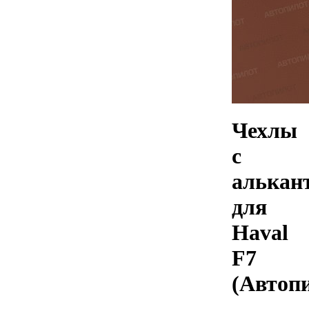
Чехлы
с
алькан
для
Haval
F7
(Автоп