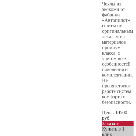
Чехлы из
экокожи от
фабрики
«Автопилот»
сшиты по
оригинальным
лекалам из
материалов
премиум
класса, с
учетом всех
особенностей
поколения и
комплектации.
Не
препятствуют
работе систем
комфорта и
безопасности.
Цена:
10500
руб.
Заказать
Купить в 1
клик