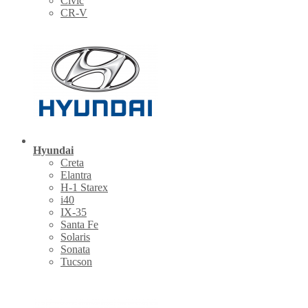
Civic
CR-V
Hyundai
Creta
Elantra
H-1 Starex
i40
IX-35
Santa Fe
Solaris
Sonata
Tucson