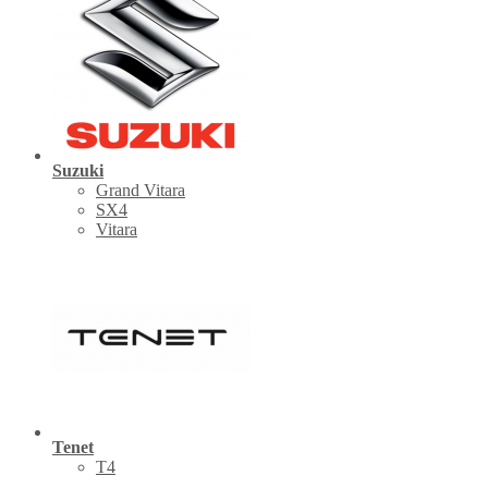
Suzuki
Grand Vitara
SX4
Vitara
Tenet
Т4