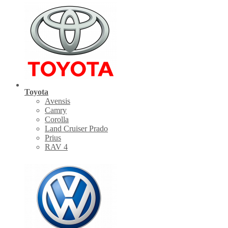
Toyota
Avensis
Camry
Corolla
Land Cruiser Prado
Prius
RAV 4