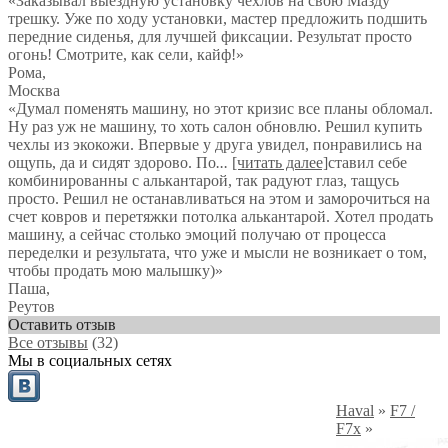
«Заказывал выездную установку чехлов на свою Мазду
трешку. Уже по ходу установки, мастер предложить подшить
передние сиденья, для лучшей фиксации. Результат просто
огонь! Смотрите, как сели, кайф!»
Рома
,
Москва
«Думал поменять машину, но этот кризис все планы обломал.
Ну раз уж не машину, то хоть салон обновлю. Решил купить
чехлы из экокожи. Впервые у друга увидел, понравились на
ощупь, да и сидят здорово. По
...
[читать далее]
ставил себе
комбинированны с алькантарой, так радуют глаз, тащусь
просто. Решил не останавливаться на этом и заморочиться на
счет ковров и перетяжки потолка алькантарой. Хотел продать
машину, а сейчас столько эмоций получаю от процесса
переделки и результата, что уже и мысли не возникает о том,
чтобы продать мою малышку)
»
Паша
,
Реутов
Оставить отзыв
Все отзывы
(32)
Мы в социальных сетях
Haval
»
F7 /
F7x
»