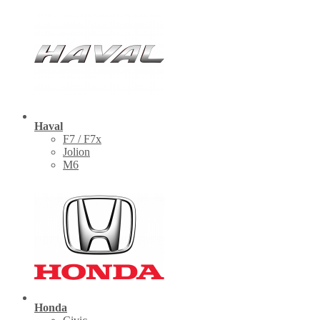
Haval
F7 / F7x
Jolion
M6
Honda