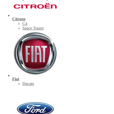
Citroen
C4
Space Tourer
Fiat
Ducato