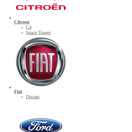
Citroen
C4
Space Tourer
Fiat
Ducato