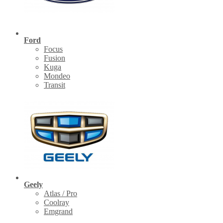
Ford
Focus
Fusion
Kuga
Mondeo
Transit
Geely
Atlas / Pro
Coolray
Emgrand