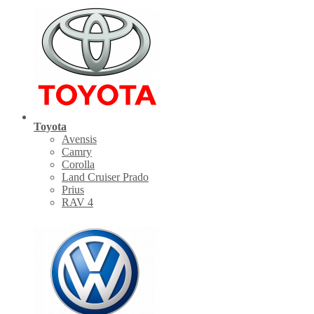
Toyota
Avensis
Camry
Corolla
Land Cruiser Prado
Prius
RAV 4