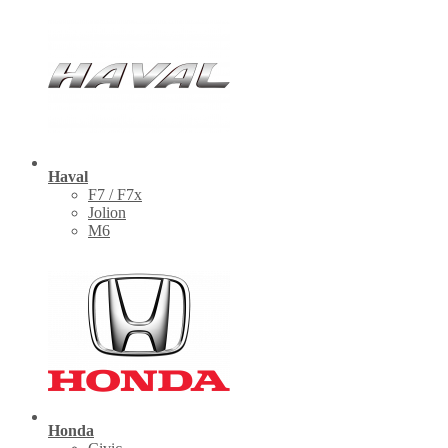
Haval
F7 / F7x
Jolion
M6
Honda