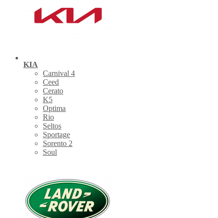
KIA
Carnival 4
Ceed
Cerato
K5
Optima
Rio
Seltos
Sportage
Sorento 2
Soul