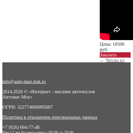
Цена:
10500
руб.
Заказать
←
Чехлы из
экокожи с
ромбом Skoda
Kar...
info@auto-mag.msk.ru
Чехлы из
экокожи с
2014-2026 © «Интернет - магазин авточехлов
ромбом Skoda
Автомаг-Мск»
Kar...
→
ОГРН: 322774600095687
Политика в отношении персональных данных
+7 (926) 694-77-48
Уже 12 лет без выходных с 09:00 до 20:00