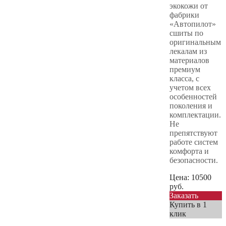
экокожи от
фабрики
«Автопилот»
сшиты по
оригинальным
лекалам из
материалов
премиум
класса, с
учетом всех
особенностей
поколения и
комплектации.
Не
препятствуют
работе систем
комфорта и
безопасности.
Цена:
10500
руб.
Заказать
Купить в 1
клик