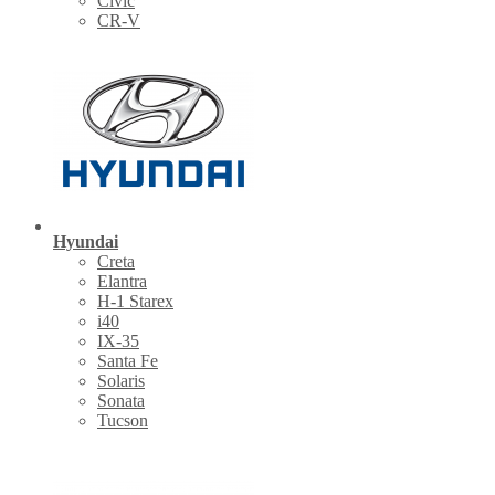
Civic
CR-V
Hyundai
Creta
Elantra
H-1 Starex
i40
IX-35
Santa Fe
Solaris
Sonata
Tucson