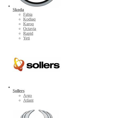
Skoda
Fabia
Kodiaq
Karoq
Octavia
Rapid
Yeti
Sollers
Argo
Atlant