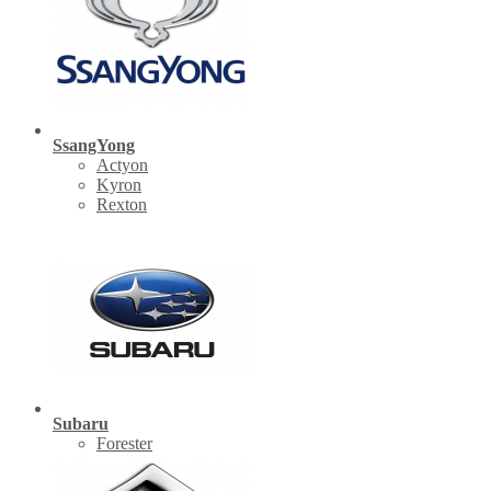
SsangYong
Actyon
Kyron
Rexton
Subaru
Forester