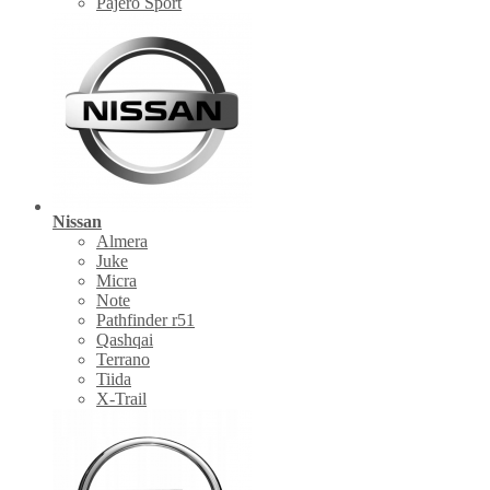
Pajero Sport
Nissan
Almera
Juke
Micra
Note
Pathfinder r51
Qashqai
Terrano
Tiida
X-Trail