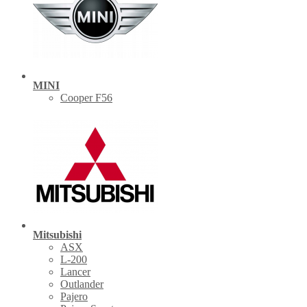
MINI
Cooper F56
Mitsubishi
ASX
L-200
Lancer
Outlander
Pajero