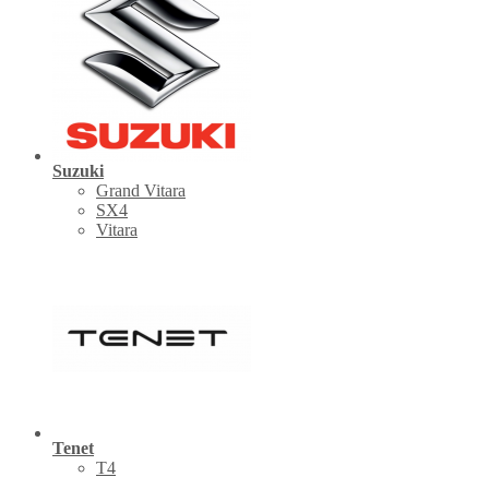
Suzuki
Grand Vitara
SX4
Vitara
Tenet
Т4