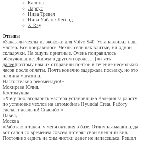
Калина
Ларгус
Нива Тревел
Нива Урбан / Легенд
X-Ray
Отзывы
«Заказали чехлы из экокожи для Volvo S40. Устанавливал наш
мастер. Все понравилось. Чехлы сели как влитые, ни одной
складочки. На ощупь приятные. Очень понравилось
обслуживание. Живем в другом городе,
...
[читать
далее]
поэтому нам их отправили почтой в течение нескольких
часов после оплаты. Почта конечно задержала посылку, но это
не вина магазина.
Настоятельно рекомендую!
»
Мохирева Юлия
,
Костомукша
«Хочу поблагодарить мастера-установщика Валерия за работу
по установке чехлов на автомобиль Hyundai Creta. Работу
сделал идеально! Спасибо!»
Павел
,
Москва
«Работаю в такси, у меня октавия в базе. Отличная машина, да
вот салон со временем совсем потерял свой внешний вид.
Постоянно ездить на хим.чистки денег не напасешься. Решил