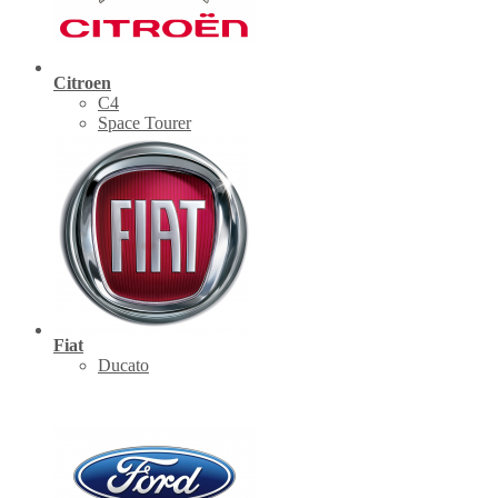
Citroen
C4
Space Tourer
Fiat
Ducato