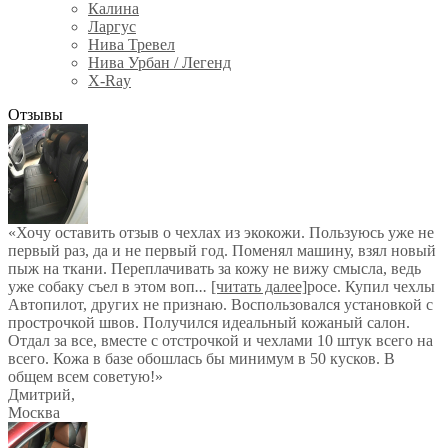
Калина
Ларгус
Нива Тревел
Нива Урбан / Легенд
X-Ray
Отзывы
«Хочу оставить отзыв о чехлах из экокожи. Пользуюсь уже не
первый раз, да и не первый год. Поменял машину, взял новый
пыж на ткани. Переплачивать за кожу не вижу смысла, ведь
уже собаку съел в этом воп
...
[читать далее]
росе. Купил чехлы
Автопилот, других не признаю. Воспользовался установкой с
прострочкой швов. Получился идеальный кожаный салон.
Отдал за все, вместе с отстрочкой и чехлами 10 штук всего на
всего. Кожа в базе обошлась бы минимум в 50 кусков. В
общем всем советую!
»
Дмитрий
,
Москва