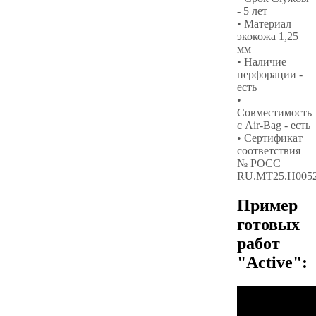
- 5 лет
• Материал –
экокожа 1,25
мм
• Наличие
перфорации -
есть
•
Совместимость
с Air-Bag - есть
• Сертификат
соответствия
№ РОСС
RU.МТ25.Н005
Пример
готовых
работ
"Active":