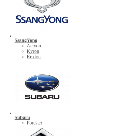
SsangYong
Actyon
Kyron
Rexton
Subaru
Forester