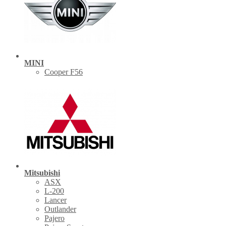
MINI
Cooper F56
Mitsubishi
ASX
L-200
Lancer
Outlander
Pajero