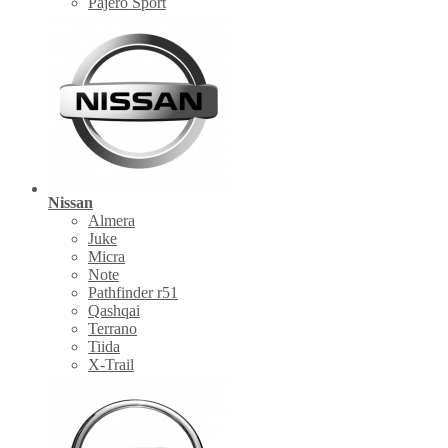
Pajero Sport
Nissan
Almera
Juke
Micra
Note
Pathfinder r51
Qashqai
Terrano
Tiida
X-Trail