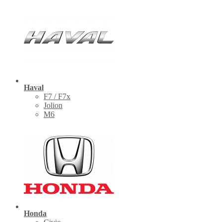
Haval
F7 / F7x
Jolion
M6
Honda