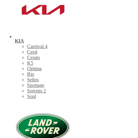
KIA
Carnival 4
Ceed
Cerato
K5
Optima
Rio
Seltos
Sportage
Sorento 2
Soul