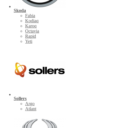
Skoda
Fabia
Kodiaq
Karoq
Octavia
Rapid
Yeti
Sollers
Argo
Atlant