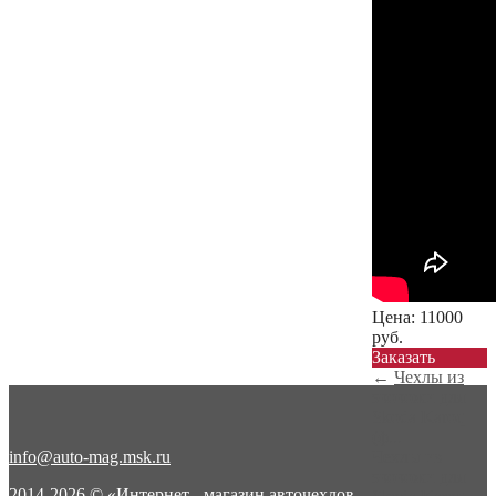
Цена:
11000
руб.
Заказать
←
Чехлы из
экокожи для
Skoda Karoq
(ф...
info@auto-mag.msk.ru
Чехлы из
экокожи для
2014-2026 © «Интернет - магазин авточехлов