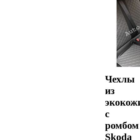
Чехлы
из
экокож
с
ромбом
Skoda