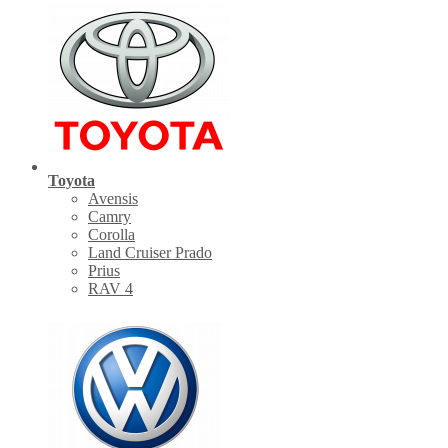
Toyota
Avensis
Camry
Corolla
Land Cruiser Prado
Prius
RAV 4