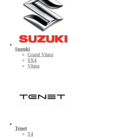
Suzuki
Grand Vitara
SX4
Vitara
Tenet
Т4