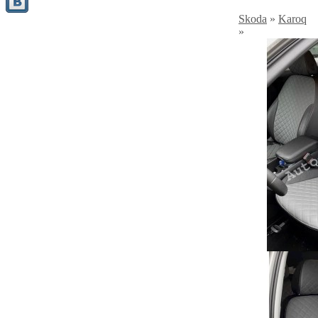
Skoda
»
Karoq
»