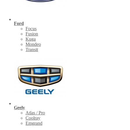
Ford
Focus
Fusion
Kuga
Mondeo
Transit
Geely
Atlas / Pro
Coolray
Emgrand