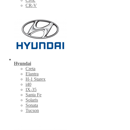
Civic
CR-V
Hyundai
Creta
Elantra
H-1 Starex
i40
IX-35
Santa Fe
Solaris
Sonata
Tucson