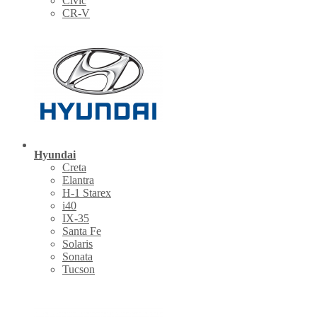
Civic
CR-V
Hyundai
Creta
Elantra
H-1 Starex
i40
IX-35
Santa Fe
Solaris
Sonata
Tucson