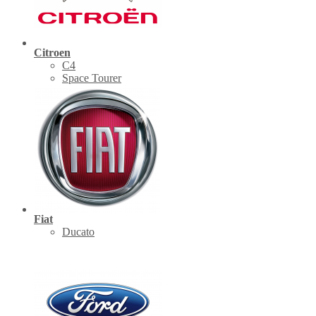
Citroen
C4
Space Tourer
Fiat
Ducato