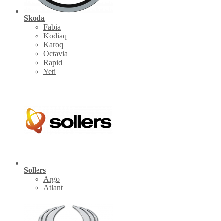
Skoda
Fabia
Kodiaq
Karoq
Octavia
Rapid
Yeti
Sollers
Argo
Atlant