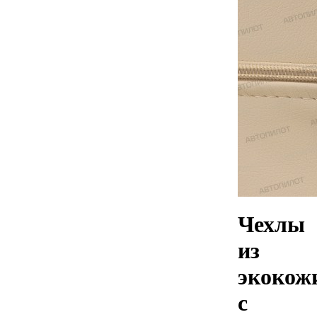
Чехлы
из
экокож
с