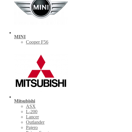
MINI
Cooper F56
Mitsubishi
ASX
L-200
Lancer
Outlander
Pajero