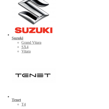
Suzuki
Grand Vitara
SX4
Vitara
Tenet
Т4