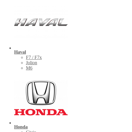
Haval
F7 / F7x
Jolion
M6
Honda