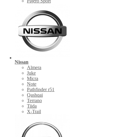
Pajero Sport
Nissan
Almera
Juke
Micra
Note
Pathfinder r51
Qashqai
Terrano
Tiida
X-Trail