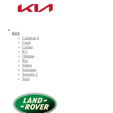
KIA
Carnival 4
Ceed
Cerato
K5
Optima
Rio
Seltos
Sportage
Sorento 2
Soul