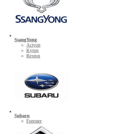
SsangYong
Actyon
Kyron
Rexton
Subaru
Forester