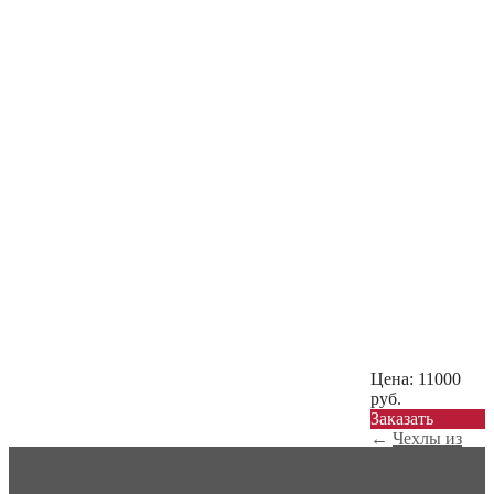
Цена:
11000
руб.
Заказать
←
Чехлы из
экокожи для
Skoda Karoq