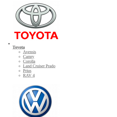
Toyota
Avensis
Camry
Corolla
Land Cruiser Prado
Prius
RAV 4