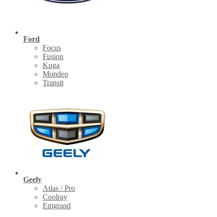
Ford
Focus
Fusion
Kuga
Mondeo
Transit
Geely
Atlas / Pro
Coolray
Emgrand