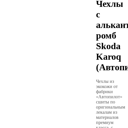
Чехлы
с
алькан
ромб
Skoda
Karoq
(Автоп
Чехлы из
экокожи от
фабрики
«Автопилот»
сшиты по
оригинальным
лекалам из
материалов
премиум
класса, с