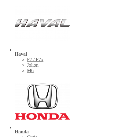
Haval
F7 / F7x
Jolion
M6
Honda