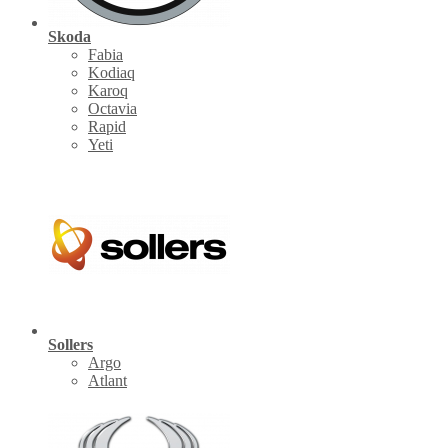
Skoda
Fabia
Kodiaq
Karoq
Octavia
Rapid
Yeti
Sollers
Argo
Atlant