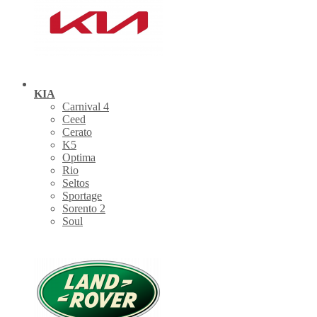
KIA
Carnival 4
Ceed
Cerato
K5
Optima
Rio
Seltos
Sportage
Sorento 2
Soul