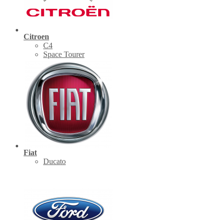
Citroen
C4
Space Tourer
Fiat
Ducato