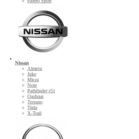
Pajero Sport
Nissan
Almera
Juke
Micra
Note
Pathfinder r51
Qashqai
Terrano
Tiida
X-Trail