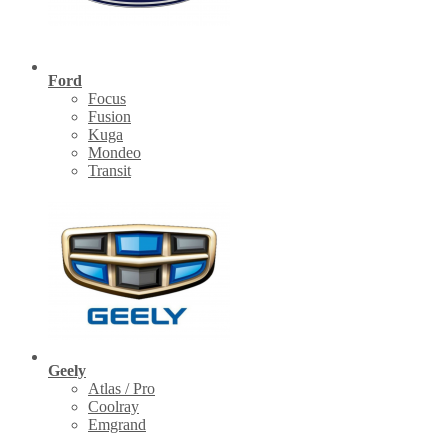
Ford
Focus
Fusion
Kuga
Mondeo
Transit
Geely
Atlas / Pro
Coolray
Emgrand