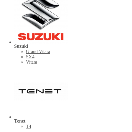
Suzuki
Grand Vitara
SX4
Vitara
Tenet
Т4