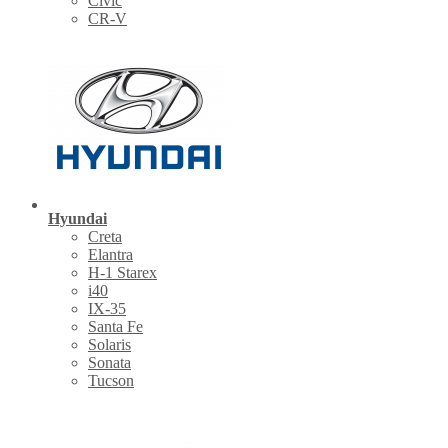
Civic
CR-V
Hyundai
Creta
Elantra
H-1 Starex
i40
IX-35
Santa Fe
Solaris
Sonata
Tucson