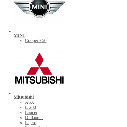
MINI
Cooper F56
Mitsubishi
ASX
L-200
Lancer
Outlander
Pajero