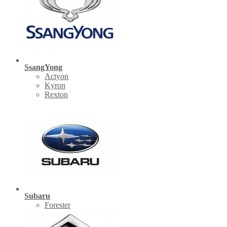
SsangYong
Actyon
Kyron
Rexton
Subaru
Forester