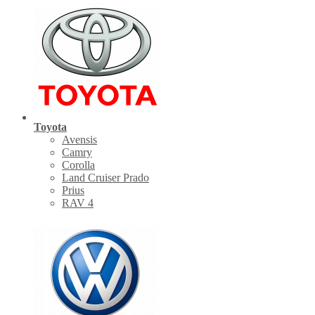
Toyota
Avensis
Camry
Corolla
Land Cruiser Prado
Prius
RAV 4