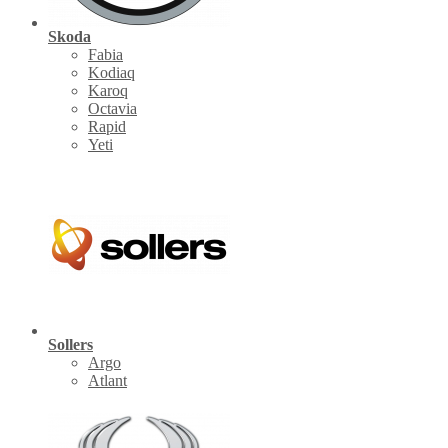
Skoda
Fabia
Kodiaq
Karoq
Octavia
Rapid
Yeti
Sollers
Argo
Atlant