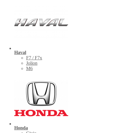
Haval
F7 / F7x
Jolion
M6
Honda