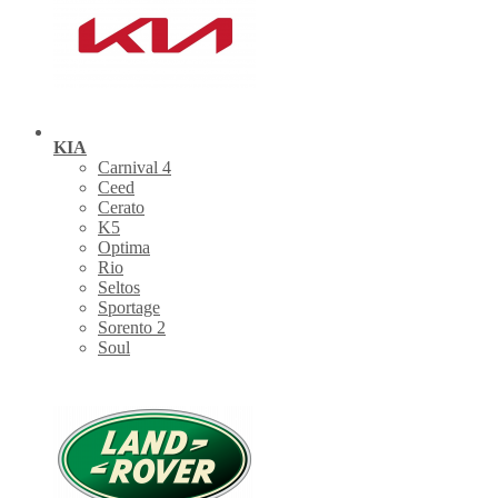
KIA
Carnival 4
Ceed
Cerato
K5
Optima
Rio
Seltos
Sportage
Sorento 2
Soul