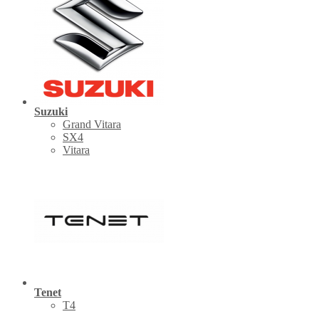
Suzuki
Grand Vitara
SX4
Vitara
Tenet
Т4