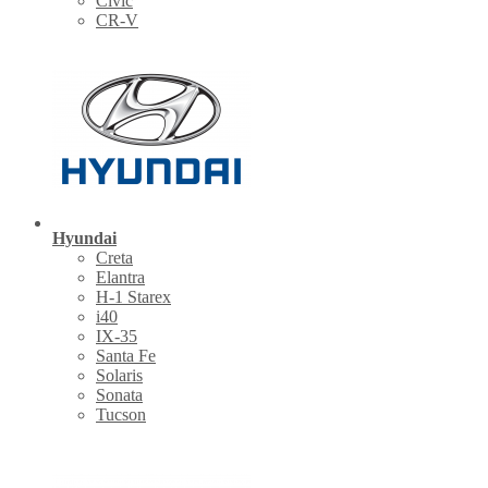
Civic
CR-V
Hyundai
Creta
Elantra
H-1 Starex
i40
IX-35
Santa Fe
Solaris
Sonata
Tucson