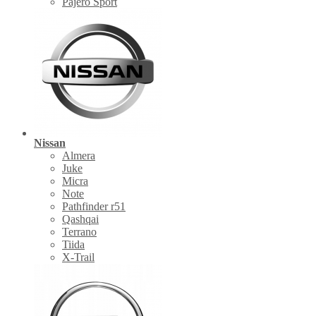
Pajero Sport
Nissan
Almera
Juke
Micra
Note
Pathfinder r51
Qashqai
Terrano
Tiida
X-Trail