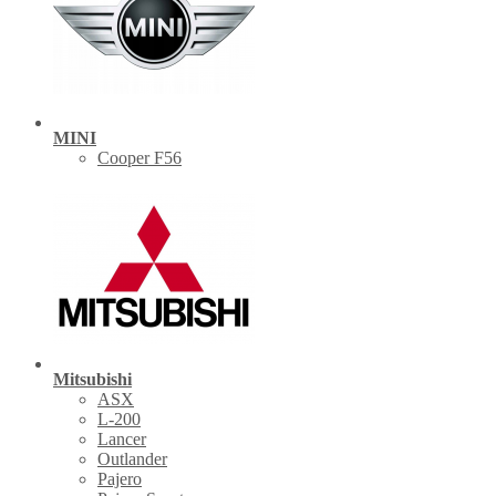
MINI
Cooper F56
Mitsubishi
ASX
L-200
Lancer
Outlander
Pajero