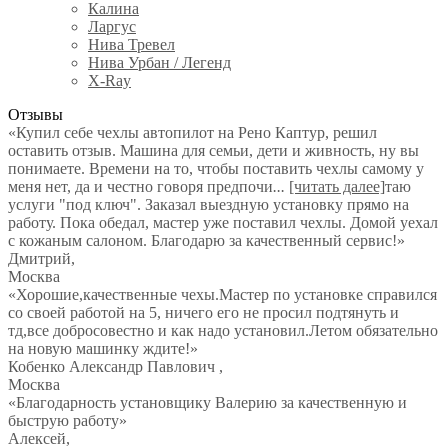
Калина
Ларгус
Нива Тревел
Нива Урбан / Легенд
X-Ray
Отзывы
«Купил себе чехлы автопилот на Рено Каптур, решил
оставить отзыв. Машина для семьи, дети и живность, ну вы
понимаете. Времени на то, чтобы поставить чехлы самому у
меня нет, да и честно говоря предпочи
...
[читать далее]
таю
услуги "под ключ". Заказал выездную установку прямо на
работу. Пока обедал, мастер уже поставил чехлы. Домой уехал
с кожаным салоном. Благодарю за качественный сервис!
»
Дмитрий
,
Москва
«Хорошие,качественные чехы.Мастер по установке справился
со своей работой на 5, ничего его не просил подтянуть и
тд,все добросовестно и как надо установил.Летом обязательно
на новую машинку ждите!»
Кобенко Александр Павлович
,
Москва
«Благодарность установщику Валерию за качественную и
быструю работу»
Алексей
,