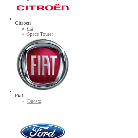
Citroen
C4
Space Tourer
Fiat
Ducato