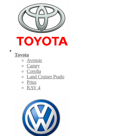
Toyota
Avensis
Camry
Corolla
Land Cruiser Prado
Prius
RAV 4