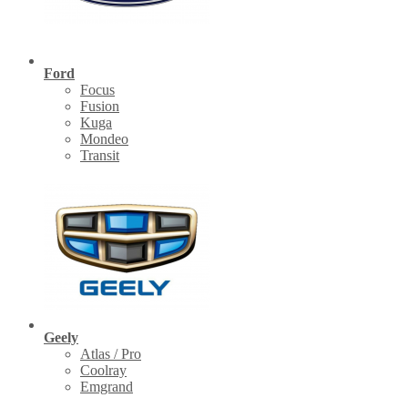
Ford
Focus
Fusion
Kuga
Mondeo
Transit
Geely
Atlas / Pro
Coolray
Emgrand