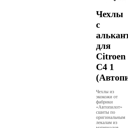
Чехлы
с
алькан
для
Citroen
C4 1
(Автоп
Чехлы из
экокожи от
фабрики
«Автопилот»
сшиты по
оригинальным
лекалам из
материалов