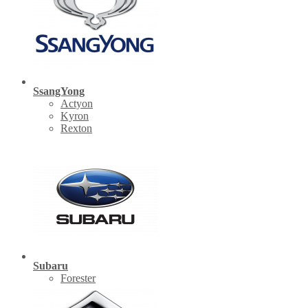
SsangYong
Actyon
Kyron
Rexton
Subaru
Forester