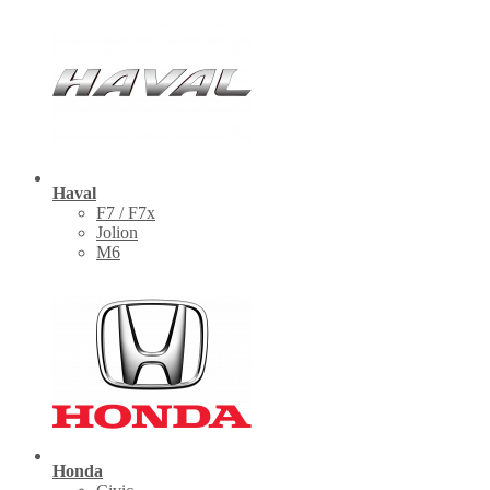
Haval
F7 / F7x
Jolion
M6
Honda