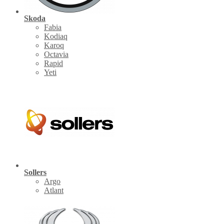
Skoda
Fabia
Kodiaq
Karoq
Octavia
Rapid
Yeti
Sollers
Argo
Atlant