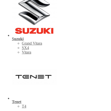
Suzuki
Grand Vitara
SX4
Vitara
Tenet
Т4