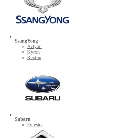
SsangYong
Actyon
Kyron
Rexton
Subaru
Forester