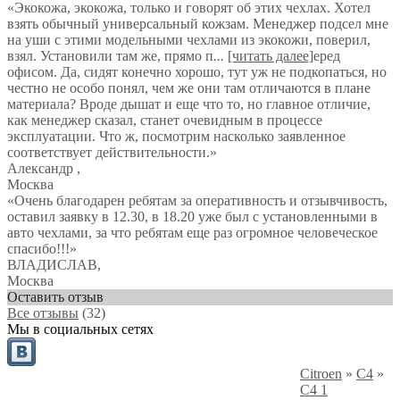
«Экокожа, экокожа, только и говорят об этих чехлах. Хотел
взять обычный универсальный кожзам. Менеджер подсел мне
на уши с этими модельными чехлами из экокожи, поверил,
взял. Установили там же, прямо п
...
[читать далее]
еред
офисом. Да, сидят конечно хорошо, тут уж не подкопаться, но
честно не особо понял, чем же они там отличаются в плане
материала? Вроде дышат и еще что то, но главное отличие,
как менеджер сказал, станет очевидным в процессе
эксплуатации. Что ж, посмотрим насколько заявленное
соответствует действительности.
»
Александр
,
Москва
«Очень благодарен ребятам за оперативность и отзывчивость,
оставил заявку в 12.30, в 18.20 уже был с установленными в
авто чехлами, за что ребятам еще раз огромное человеческое
спасибо!!!»
ВЛАДИСЛАВ
,
Москва
Оставить отзыв
Все отзывы
(32)
Мы в социальных сетях
Citroen
»
C4
»
C4 1