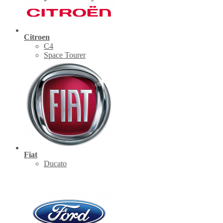
Citroen
C4
Space Tourer
Fiat
Ducato