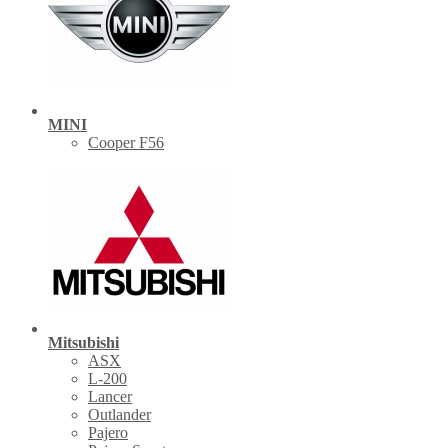
MINI
Cooper F56
Mitsubishi
ASX
L-200
Lancer
Outlander
Pajero