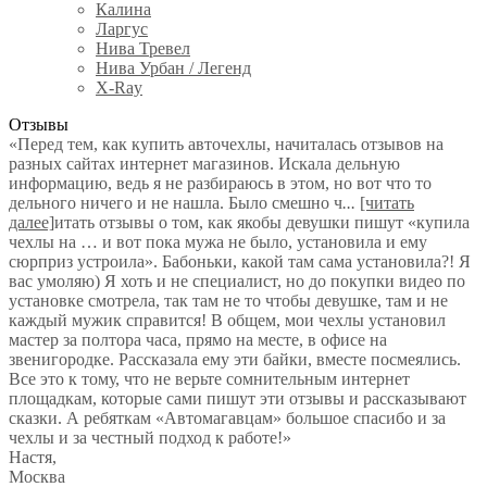
Калина
Ларгус
Нива Тревел
Нива Урбан / Легенд
X-Ray
Отзывы
«Перед тем, как купить авточехлы, начиталась отзывов на
разных сайтах интернет магазинов. Искала дельную
информацию, ведь я не разбираюсь в этом, но вот что то
дельного ничего и не нашла. Было смешно ч
...
[читать
далее]
итать отзывы о том, как якобы девушки пишут «купила
чехлы на … и вот пока мужа не было, установила и ему
сюрприз устроила». Бабоньки, какой там сама установила?! Я
вас умоляю) Я хоть и не специалист, но до покупки видео по
установке смотрела, так там не то чтобы девушке, там и не
каждый мужик справится! В общем, мои чехлы установил
мастер за полтора часа, прямо на месте, в офисе на
звенигородке. Рассказала ему эти байки, вместе посмеялись.
Все это к тому, что не верьте сомнительным интернет
площадкам, которые сами пишут эти отзывы и рассказывают
сказки. А ребяткам «Автомагавцам» большое спасибо и за
чехлы и за честный подход к работе!
»
Настя
,
Москва