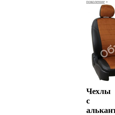
поколение
»
Чехлы
с
алькан