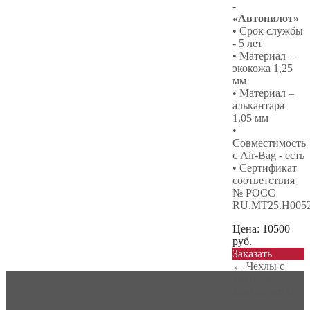
-
«Автопилот»
• Срок службы
- 5 лет
• Материал –
экокожа 1,25
мм
• Материал –
алькантара
1,05 мм
•
Совместимость
с Air-Bag - есть
• Сертификат
соответствия
№ РОСС
RU.МТ25.Н005
Цена:
10500
руб.
Заказать
←
Чехлы с
алькантарой
для Citroen C4
...