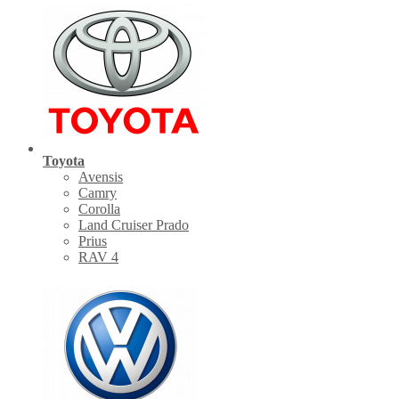
Toyota
Avensis
Camry
Corolla
Land Cruiser Prado
Prius
RAV 4