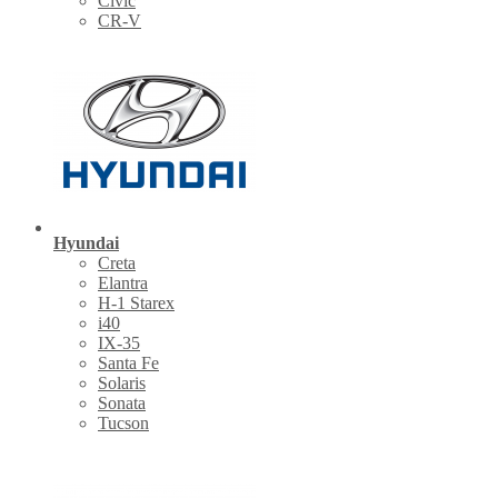
Civic
CR-V
Hyundai
Creta
Elantra
H-1 Starex
i40
IX-35
Santa Fe
Solaris
Sonata
Tucson