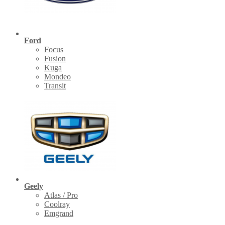
Ford
Focus
Fusion
Kuga
Mondeo
Transit
Geely
Atlas / Pro
Coolray
Emgrand