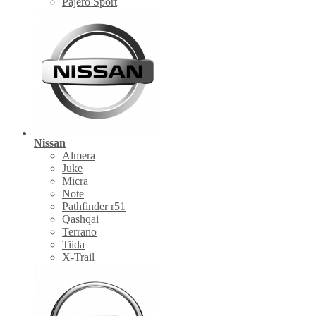
Pajero Sport
Nissan
Almera
Juke
Micra
Note
Pathfinder r51
Qashqai
Terrano
Tiida
X-Trail