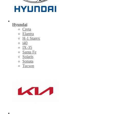
Hyundai
Creta
Elantra
H-1 Starex
i40
IX-35
Santa Fe
Solaris
Sonata
Tucson