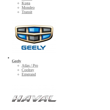
Kuga
Mondeo
Transit
Geely
Atlas / Pro
Coolray
Emgrand