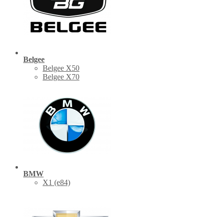
Belgee
Belgee X50
Belgee X70
BMW
X1 (е84)