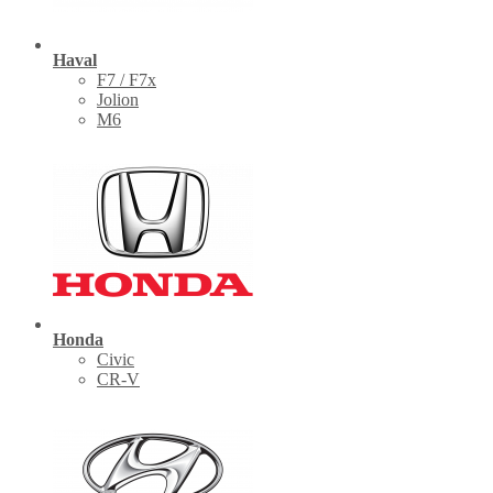
Haval
F7 / F7x
Jolion
M6
Honda
Civic
CR-V