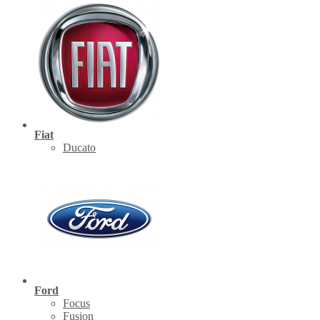
Fiat
Ducato
Ford
Focus
Fusion