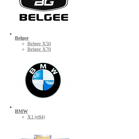
Belgee
Belgee X50
Belgee X70
BMW
X1 (е84)