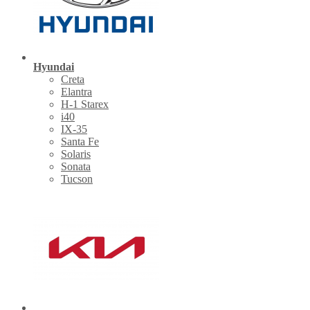
Hyundai
Creta
Elantra
H-1 Starex
i40
IX-35
Santa Fe
Solaris
Sonata
Tucson