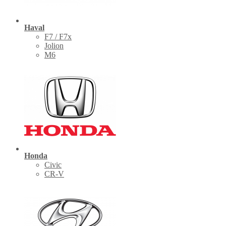
Haval
F7 / F7x
Jolion
M6
Honda
Civic
CR-V