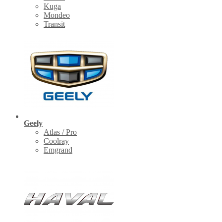
Kuga
Mondeo
Transit
Geely
Atlas / Pro
Coolray
Emgrand