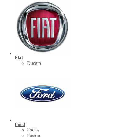
Fiat
Ducato
Ford
Focus
Fusion